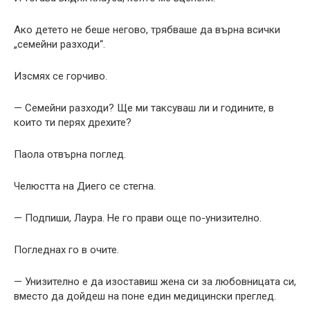
Ако детето не беше негово, трябваше да върна всички
„семейни разходи“.
Изсмях се горчиво.
— Семейни разходи? Ще ми таксуваш ли и годините, в
които ти перях дрехите?
Паола отвърна поглед.
Челюстта на Диего се стегна.
— Подпиши, Лаура. Не го прави още по-унизително.
Погледнах го в очите.
— Унизително е да изоставиш жена си за любовницата си,
вместо да дойдеш на поне един медицински преглед.