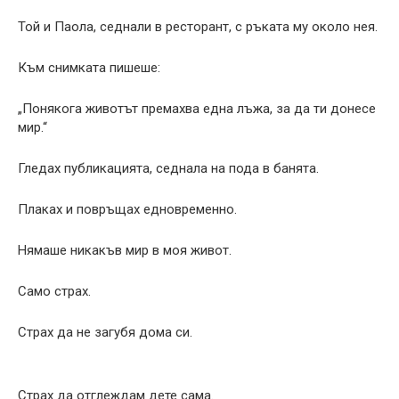
Той и Паола, седнали в ресторант, с ръката му около нея.
Към снимката пишеше:
„Понякога животът премахва една лъжа, за да ти донесе
мир.“
Гледах публикацията, седнала на пода в банята.
Плаках и повръщах едновременно.
Нямаше никакъв мир в моя живот.
Само страх.
Страх да не загубя дома си.
Страх да отглеждам дете сама.