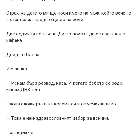
Страх, че детето ми ще носи името на мъж, който вече го
е отхвърлил, преди още да се роди.
Две седмици по-късно Диего поиска да се срещнем в
кафене.
Дойде с Паола.
И с папка.
— Искам бърз развод, каза. И когато бебето се роди,
искам ДНК тест.
Паола сложи ръка на корема си и се усмихна леко.
— Това е най-здравословният избор за всички.
Погледнах я.