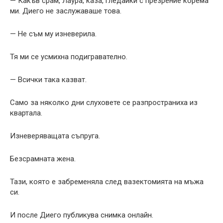
— Какъв срам, Лаура, каза, гледайки с презрение корема
ми. Диего не заслужаваше това.
— Не съм му изневерила.
Тя ми се усмихна подигравателно.
— Всички така казват.
Само за няколко дни слуховете се разпространиха из
квартала.
Изневеряващата съпруга.
Безсрамната жена.
Тази, която е забременяла след вазектомията на мъжа
си.
И после Диего публикува снимка онлайн.