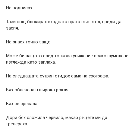
Не подписах.
Тази нощ блокирах входната врата със стол, преди да
заспя.
Не знаех точно защо.
Може би защото след толкова унижение всяко шумолене
изглежда като заплаха.
На следващата сутрин отидох сама на ехографа.
Бях облечена в широка рокля.
Бях се сресала.
Дори бях сложила червило, макар ръцете ми да
трепереха.