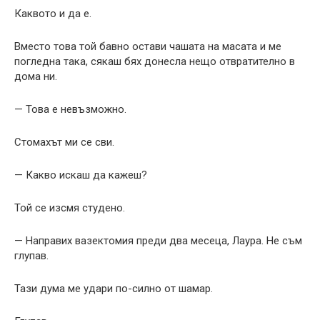
Каквото и да е.
Вместо това той бавно остави чашата на масата и ме
погледна така, сякаш бях донесла нещо отвратително в
дома ни.
— Това е невъзможно.
Стомахът ми се сви.
— Какво искаш да кажеш?
Той се изсмя студено.
— Направих вазектомия преди два месеца, Лаура. Не съм
глупав.
Тази дума ме удари по-силно от шамар.