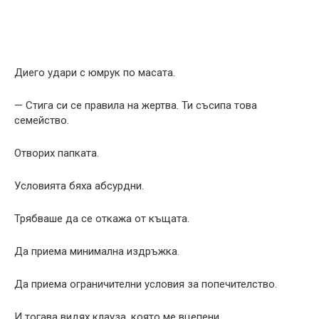
Диего удари с юмрук по масата.
— Стига си се правила на жертва. Ти съсипа това
семейство.
Отворих папката.
Условията бяха абсурдни.
Трябваше да се откажа от къщата.
Да приема минимална издръжка.
Да приема ограничителни условия за попечителство.
И тогава видях клауза, която ме вцепени.