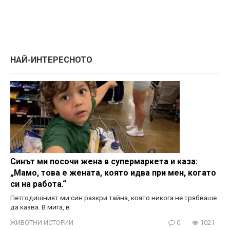
НАЙ-ИНТЕРЕСНОТО
Синът ми посочи жена в супермаркета и каза:
„Мамо, това е жената, която идва при мен, когато
си на работа.“
Петгодишният ми син разкри тайна, която никога не трябваше
да казва. В мига, в
ЖИВОТНИ ИСТОРИИ
0
1021