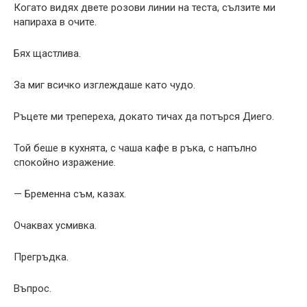
Когато видях двете розови линии на теста, сълзите ми
напираха в очите.
Бях щастлива.
За миг всичко изглеждаше като чудо.
Ръцете ми трепереха, докато тичах да потърся Диего.
Той беше в кухнята, с чаша кафе в ръка, с напълно
спокойно изражение.
— Бременна съм, казах.
Очаквах усмивка.
Прегръдка.
Въпрос.