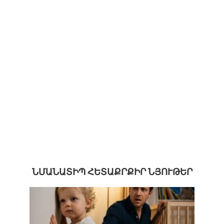
ՆՄԱՆԱՏԻՊ ՀԵՏԱՔՐՔԻՐ ՆՅՈՒԹԵՐ