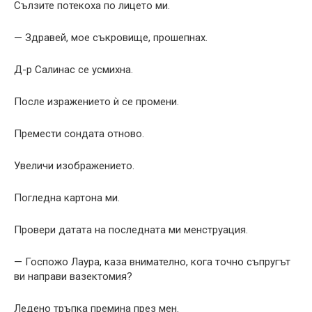
Сълзите потекоха по лицето ми.
— Здравей, мое съкровище, прошепнах.
Д-р Салинас се усмихна.
После изражението ѝ се промени.
Премести сондата отново.
Увеличи изображението.
Погледна картона ми.
Провери датата на последната ми менструация.
— Госпожо Лаура, каза внимателно, кога точно съпругът
ви направи вазектомия?
Ледено тръпка премина през мен.