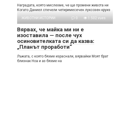
Наградата, която мислехме, че ще промени живота ни
Когато Даниел спечели четиримесечен луксозен круиз
ЖИВОТНИ ИСТОРИИ
0
1 502 vues
Вярвах, че майка ми ни е
изоставила — после чух
осиновителката си да казва:
„Планът проработи“
Лъжата, с която бяхме израснали, вярвайки Моят брат
близнак Ноа и аз бяхме на