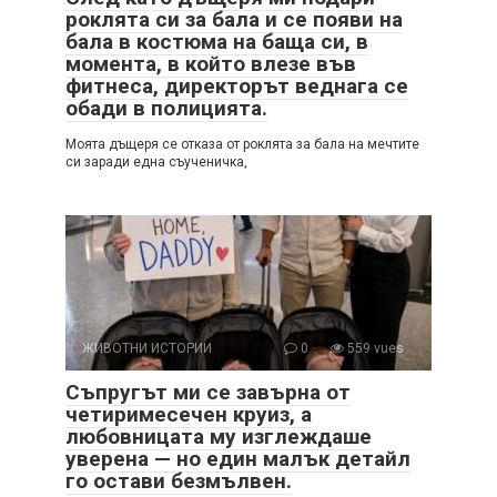
роклята си за бала и се появи на
бала в костюма на баща си, в
момента, в който влезе във
фитнеса, директорът веднага се
обади в полицията.
Моята дъщеря се отказа от роклята за бала на мечтите
си заради една съученичка,
ЖИВОТНИ ИСТОРИИ
0
559 vues
Съпругът ми се завърна от
четиримесечен круиз, а
любовницата му изглеждаше
уверена — но един малък детайл
го остави безмълвен.