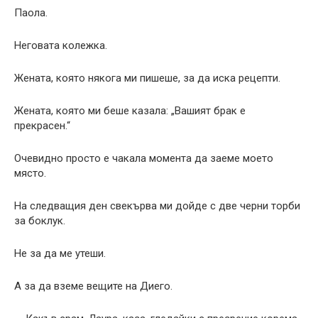
Паола.
Неговата колежка.
Жената, която някога ми пишеше, за да иска рецепти.
Жената, която ми беше казала: „Вашият брак е
прекрасен.“
Очевидно просто е чакала момента да заеме моето
място.
На следващия ден свекърва ми дойде с две черни торби
за боклук.
Не за да ме утеши.
А за да вземе вещите на Диего.