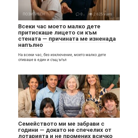
ПОЗИТИВЕН
0
2 625 vues
Всеки час моето малко дете
притискаше лицето си към
стената — причината ме изненада
напълно
На всеки час, без изключение, моето малко дете
отиваше в един и същ ъгъл
ПОЗИТИВЕН
0
581 vues
Семейството ми ме забрави с
години — докато не спечелих от
лотарията и не промених всичко