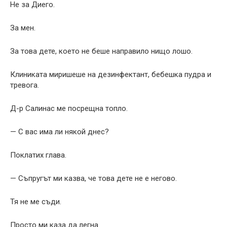
Не за Диего.
За мен.
За това дете, което не беше направило нищо лошо.
Клиниката миришеше на дезинфектант, бебешка пудра и
тревога.
Д-р Салинас ме посрещна топло.
— С вас има ли някой днес?
Поклатих глава.
— Съпругът ми казва, че това дете не е негово.
Тя не ме съди.
Просто ми каза да легна.