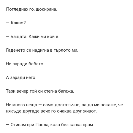
Погледнах го, шокирана.
— Какво?
— Бащата. Кажи ми кой е.
Гаденето се надигна в гърлото ми.
Не заради бебето.
А заради него.
Тази вечер той си стегна багажа.
Не много неща — само достатъчно, за да ми покаже, че
някъде другаде вече го очаква друг живот.
— Отивам при Паола, каза без капка срам.