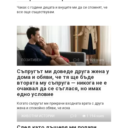
Чаках с години децата и внуците ми да си спомнят, че
все още съществувам.
ПОЗИТИВЕН
0
909 vues
Съпругът ми доведе друга жена у
дома и обяви, че тя ще бъде
втората му съпруга — никога не е
очаквал да се съглася, но имах
едно условие
Когато съпругът ми прекрачи входната врата с друга
жена и спокойно обяви, че иска
ЖИВОТНИ ИСТОРИИ
0
1 194 vues
След като дъщеря ми подари