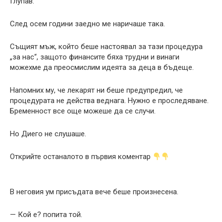
Глупав.
След осем години заедно ме наричаше така.
Същият мъж, който беше настоявал за тази процедура
„за нас“, защото финансите бяха трудни и винаги
можехме да преосмислим идеята за деца в бъдеще.
Напомних му, че лекарят ни беше предупредил, че
процедурата не действа веднага. Нужно е проследяване.
Бременност все още можеше да се случи.
Но Диего не слушаше.
Открийте останалото в първия коментар
В неговия ум присъдата вече беше произнесена.
— Кой е? попита той.