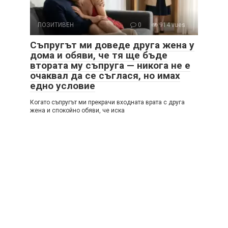
ПОЗИТИВЕН
0
914 vues
Съпругът ми доведе друга жена у
дома и обяви, че тя ще бъде
втората му съпруга — никога не е
очаквал да се съглася, но имах
едно условие
Когато съпругът ми прекрачи входната врата с друга
жена и спокойно обяви, че иска