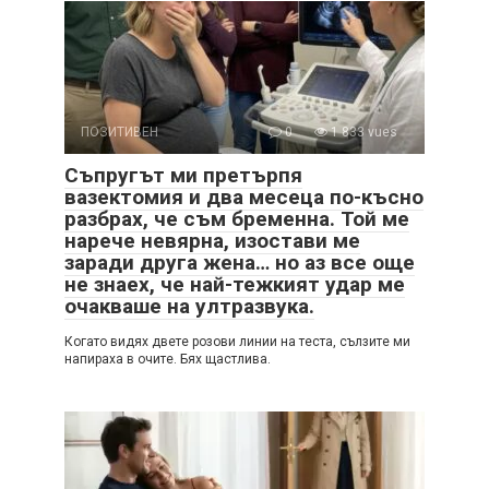
ПОЗИТИВЕН
0
1 833 vues
Съпругът ми претърпя
вазектомия и два месеца по-късно
разбрах, че съм бременна. Той ме
нарече невярна, изостави ме
заради друга жена… но аз все още
не знаех, че най-тежкият удар ме
очакваше на ултразвука.
Когато видях двете розови линии на теста, сълзите ми
напираха в очите. Бях щастлива.