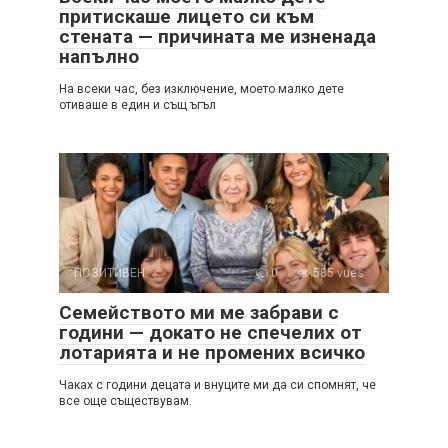
притискаше лицето си към
стената — причината ме изненада
напълно
На всеки час, без изключение, моето малко дете
отиваше в един и същ ъгъл
ПОЗИТИВЕН
0
585 vues
Семейството ми ме забрави с
години — докато не спечелих от
лотарията и не промених всичко
Чаках с години децата и внуците ми да си спомнят, че
все още съществувам.