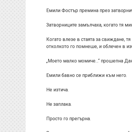
Емили Фостър премина през затворниче
Затворниците замълчаха, когато тя мин
Когато влезе в стаята за свиждане, тя 
отколкото го помнеше, и облечен в и
„Моето малко момиче…“ прошепна Дани
Емили бавно се приближи към него.
Не изтича.
Не заплака.
Просто го прегърна.