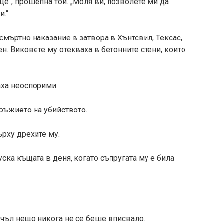
е“, прошепна той. „Моля ви, позволете ми да
и.“
смъртно наказание в затвора в Хънтсвил, Тексас,
н. Виковете му отекваха в бетонните стени, които
аха неоспорими.
ръжието на убийството.
рху дрехите му.
ска къщата в деня, когато съпругата му е била
ичъл нещо никога не се беше вписвало.