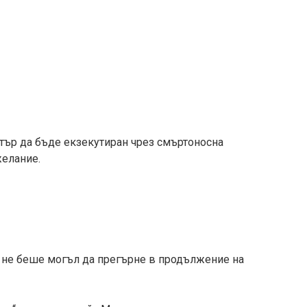
тър да бъде екзекутиран чрез смъртоносна
желание.
 не беше могъл да прегърне в продължение на