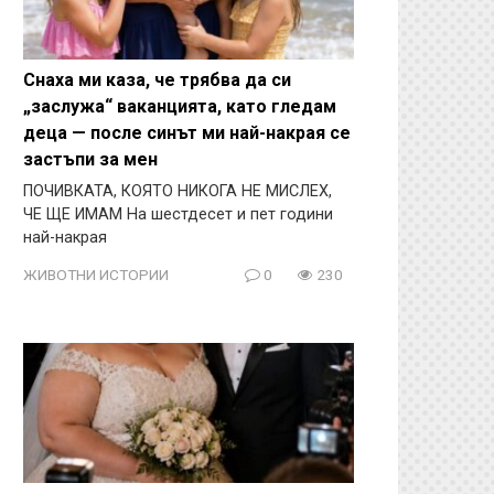
Снаха ми каза, че трябва да си
„заслужа“ ваканцията, като гледам
деца — после синът ми най-накрая се
застъпи за мен
ПОЧИВКАТА, КОЯТО НИКОГА НЕ МИСЛЕХ,
ЧЕ ЩЕ ИМАМ На шестдесет и пет години
най-накрая
ЖИВОТНИ ИСТОРИИ
0
230