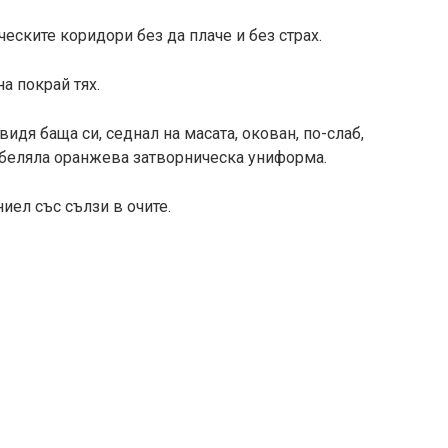
ските коридори без да плаче и без страх.
а покрай тях.
видя баща си, седнал на масата, окован, по-слаб,
збеляла оранжева затворническа униформа.
ел със сълзи в очите.