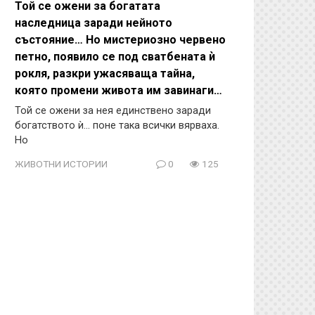
Той се ожени за богатата
наследница заради нейното
състояние… Но мистериозно червено
петно, появило се под сватбената ѝ
рокля, разкри ужасяваща тайна,
която промени живота им завинаги…
Той се ожени за нея единствено заради
богатството ѝ… поне така всички вярваха.
Но
ЖИВОТНИ ИСТОРИИ
0
125