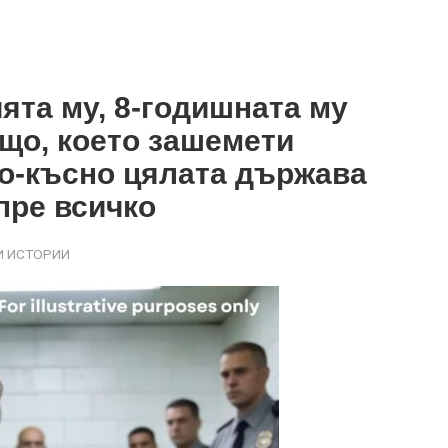
ята му, 8-годишната му
що, което зашемети
по-късно цялата държава
пре всичко
 ИСТОРИИ