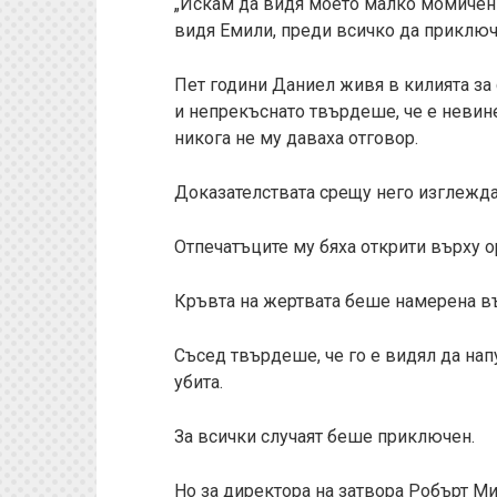
„Искам да видя моето малко момиченц
видя Емили, преди всичко да приключ
Пет години Даниел живя в килията за 
и непрекъснато твърдеше, че е невине
никога не му даваха отговор.
Доказателствата срещу него изглежд
Отпечатъците му бяха открити върху о
Кръвта на жертвата беше намерена въ
Съсед твърдеше, че го е видял да напу
убита.
За всички случаят беше приключен.
Но за директора на затвора Робърт М