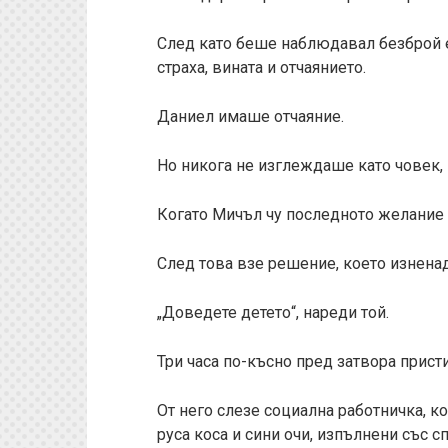
След като беше наблюдавал безброй 
страха, вината и отчаянието.
Даниел имаше отчаяние.
Но никога не изглеждаше като човек, 
Когато Мичъл чу последното желание н
След това взе решение, което изненад
„Доведете детето“, нареди той.
Три часа по-късно пред затвора прис
От него слезе социална работничка, 
руса коса и сини очи, изпълнени със с