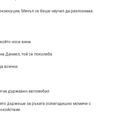
екзекуции, Мичъл се беше научил да разпознава
който носи вина.
а Даниел, той се поколеба.
а всички.
тигна държавен автомобил.
която държеше за ръката осемгодишно момиче с
покойствие.