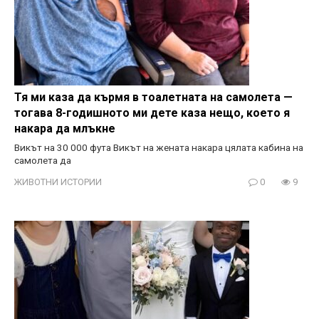
Тя ми каза да кърмя в тоалетната на самолета —
тогава 8-годишното ми дете каза нещо, което я
накара да млъкне
Викът на 30 000 фута Викът на жената накара цялата кабина на
самолета да
ЖИВОТНИ ИСТОРИИ
0
9