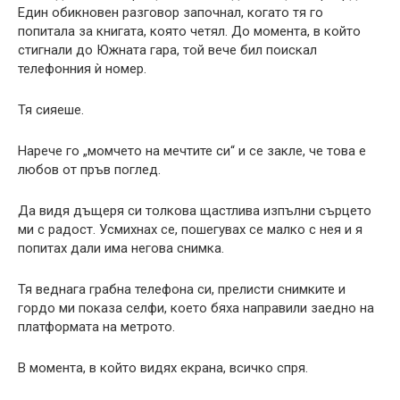
Един обикновен разговор започнал, когато тя го
попитала за книгата, която четял. До момента, в който
стигнали до Южната гара, той вече бил поискал
телефонния ѝ номер.
Тя сияеше.
Нарече го „момчето на мечтите си“ и се закле, че това е
любов от пръв поглед.
Да видя дъщеря си толкова щастлива изпълни сърцето
ми с радост. Усмихнах се, пошегувах се малко с нея и я
попитах дали има негова снимка.
Тя веднага грабна телефона си, прелисти снимките и
гордо ми показа селфи, което бяха направили заедно на
платформата на метрото.
В момента, в който видях екрана, всичко спря.