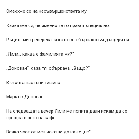
Смеехме се на несъвършенствата му.
Казвахме си, че именно те го правят специално.
Ръцете ми трепереха, когато се обърнах към дъщеря си.
„Лили… каква е фамилията му?“
„Донован“, каза тя, объркана. „Защо?“
В стаята настъпи тишина.
Маркъс Донован.
На следващата вечер Лили ме попита дали искам да се
срещна с него на кафе.
Всяка част от мен искаше да каже „не“.