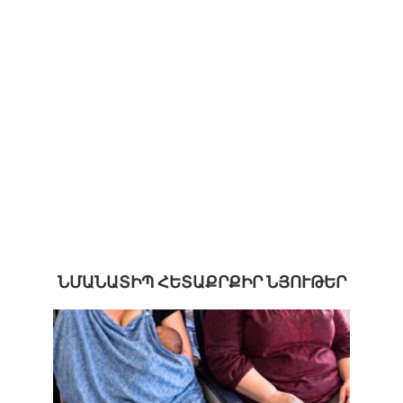
ՆՄԱՆԱՏԻՊ ՀԵՏԱՔՐՔԻՐ ՆՅՈՒԹԵՐ