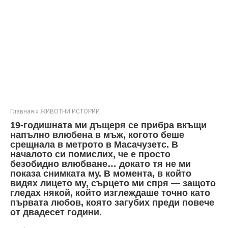
Главная
»
ЖИВОТНИ ИСТОРИИ
19-годишната ми дъщеря се прибра вкъщи
напълно влюбена в мъж, когото беше
срещнала в метрото в Масачузетс. В
началото си помислих, че е просто
безобидно влюбване… докато тя не ми
показа снимката му. В момента, в който
видях лицето му, сърцето ми спря — защото
гледах някой, който изглеждаше точно като
първата любов, която загубих преди повече
от двадесет години.