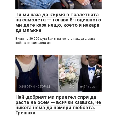
ЖИВОТНИ ИСТОРИИ
0
9 vues
Тя ми каза да кърмя в тоалетната
на самолета — тогава 8-годишното
ми дете каза нещо, което я накара
да млъкне
Викът на 30 000 фута Викът на жената накара цялата
кабина на самолета да
ЖИВОТНИ ИСТОРИИ
0
54 vues
Най-добрият ми приятел спря да
расте на осем — всички казваха, че
никога няма да намери любовта.
Грешаха.