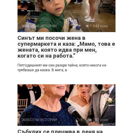
ЖИВОТНИ ИСТОРИИ
0
1 543 vues
Синът ми посочи жена в
супермаркета и каза: „Мамо, това е
жената, която идва при мен,
когато си на работа.“
Петгодишният ми син разкри тайна, която никога не
трябваше да казва. В мига, в
ЖИВОТНИ ИСТОРИИ
0
797 vues
Събудих се плешива в деня на