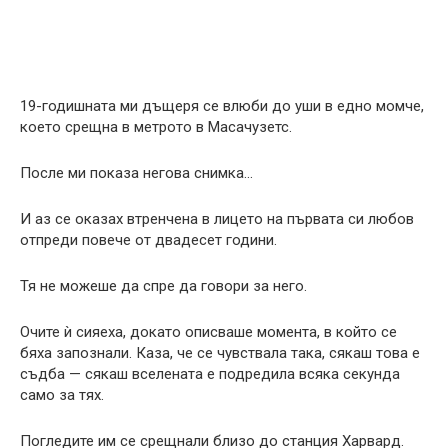
19-годишната ми дъщеря се влюби до уши в едно момче,
което срещна в метрото в Масачузетс.
После ми показа негова снимка…
И аз се оказах втренчена в лицето на първата си любов
отпреди повече от двадесет години.
Тя не можеше да спре да говори за него.
Очите ѝ сияеха, докато описваше момента, в който се
бяха запознали. Каза, че се чувствала така, сякаш това е
съдба — сякаш вселената е подредила всяка секунда
само за тях.
Погледите им се срещнали близо до станция Харвард.