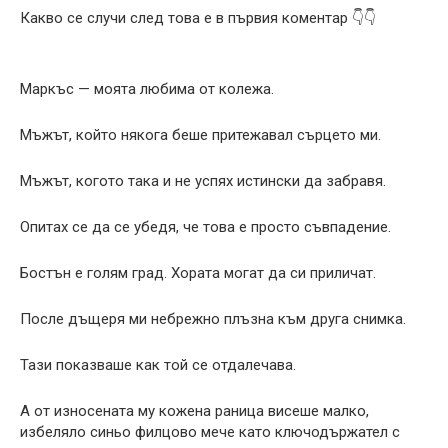
Какво се случи след това е в първия коментар 👇👇
Маркъс — моята любима от колежа.
Мъжът, който някога беше притежавал сърцето ми.
Мъжът, когото така и не успях истински да забравя.
Опитах се да се убедя, че това е просто съвпадение.
Бостън е голям град. Хората могат да си приличат.
После дъщеря ми небрежно плъзна към друга снимка.
Тази показваше как той се отдалечава.
А от износената му кожена раница висеше малко,
избеляло синьо филцово мече като ключодържател с