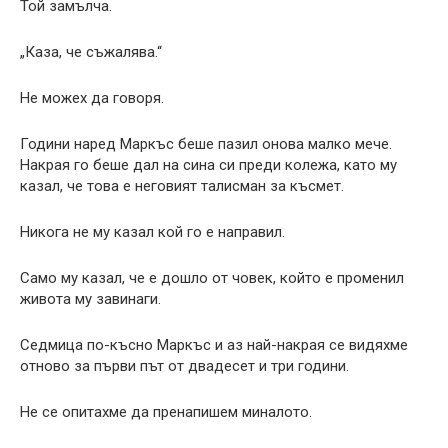
Той замълча.
„Каза, че съжалява.“
Не можех да говоря.
Години наред Маркъс беше пазил онова малко мече.
Накрая го беше дал на сина си преди колежа, като му
казал, че това е неговият талисман за късмет.
Никога не му казал кой го е направил.
Само му казал, че е дошло от човек, който е променил
живота му завинаги.
Седмица по-късно Маркъс и аз най-накрая се видяхме
отново за първи път от двадесет и три години.
Не се опитахме да пренапишем миналото.