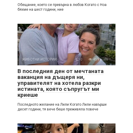
Обещание, което се превърна в любов Когато с Ноа
бяхме на шест години, ние
ЖИВОТНИ ИСТОРИИ
0
459 vues
В последния ден от мечтаната
ваканция на дъщеря ни,
управителят на хотела разкри
истината, която съпругът ми
криеше
Последното желание на Лили Когато Лили навърши
десет години, тя вече беше преживяла повече