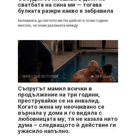
сватбата на сина ми — тогава
булката разкри какво е забравила
Бележката до леглото ми На шейсет и осем години
мислех, че знам разликата между
ЖИВОТНИ ИСТОРИИ
0
394 vues
Съпругът мамил всички в
продължение на три години,
преструвайки се на инвалид.
Когато жена му неочаквано се
върнала у дома и го видяла с
любовницата му, тя не казала нито
дума – следващото ѝ действие ги
ужасило напълно.