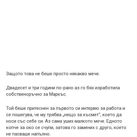
Защото това не беше просто някакво мече.
Двадесет и три години по-рано аз го бях изработила
собственоръчно за Маркъс.
Той беше притеснен за първото си интервю за работа и
се пошегува, че му трябва „нещо за късмет“, което да
носи със себе си. Аз сама уших малкото мече. Едното
копче за око се счупи, затова го замених с друго, което
не пасваше напълно.