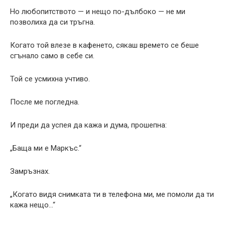
Но любопитството — и нещо по-дълбоко — не ми
позволиха да си тръгна.
Когато той влезе в кафенето, сякаш времето се беше
сгънало само в себе си.
Той се усмихна учтиво.
После ме погледна.
И преди да успея да кажа и дума, прошепна:
„Баща ми е Маркъс.“
Замръзнах.
„Когато видя снимката ти в телефона ми, ме помоли да ти
кажа нещо…“