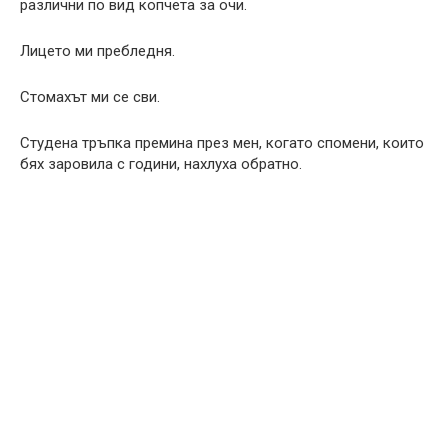
различни по вид копчета за очи.
Лицето ми пребледня.
Стомахът ми се сви.
Студена тръпка премина през мен, когато спомени, които
бях заровила с години, нахлуха обратно.