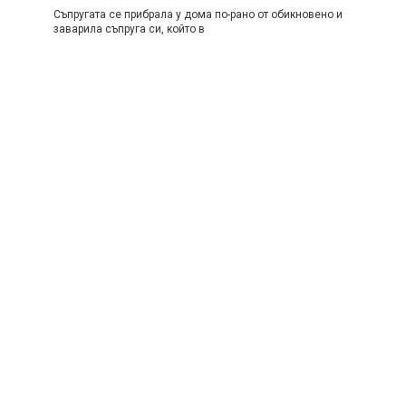
Съпругата се прибрала у дома по-рано от обикновено и
заварила съпруга си, който в