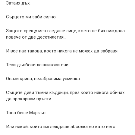
Затаих дъх.
Сърцето ми заби силно.
Защото срещу мен гледаше лице, което не бях виждала
повече от две десетилетия…
И все пак такова, което никога не можех да забравя.
Тези дълбоки лешникови очи.
Онази крива, незабравима усмивка.
Същите диви тъмни къдрици, през които някога обичах
да прокарвам пръсти.
Това беше Маркъс.
Или някой, който изглеждаше абсолютно като него.