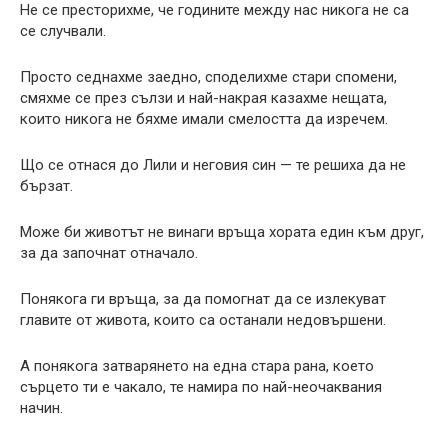
Не се престорихме, че годините между нас никога не са
се случвали.
Просто седнахме заедно, споделихме стари спомени,
смяхме се през сълзи и най-накрая казахме нещата,
които никога не бяхме имали смелостта да изречем.
Що се отнася до Лили и неговия син — те решиха да не
бързат.
Може би животът не винаги връща хората един към друг,
за да започнат отначало.
Понякога ги връща, за да помогнат да се излекуват
главите от живота, които са останали недовършени.
А понякога затварянето на една стара рана, което
сърцето ти е чакало, те намира по най-неочаквания
начин.