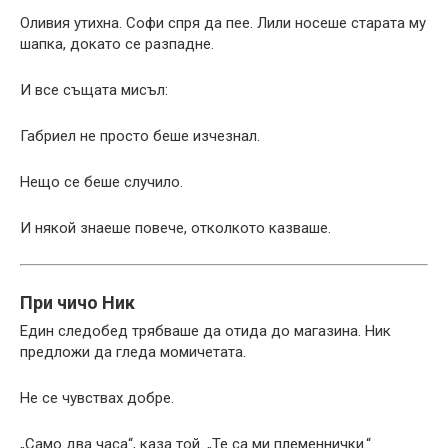
Оливия утихна. Софи спря да пее. Лили носеше старата му
шапка, докато се разпадне.
И все същата мисъл:
Габриел не просто беше изчезнал.
Нещо се беше случило.
И някой знаеше повече, отколкото казваше.
При чичо Ник
Един следобед трябваше да отида до магазина. Ник
предложи да гледа момичетата.
Не се чувствах добре.
„Само два часа“, каза той. „Те са ми племеннички.“