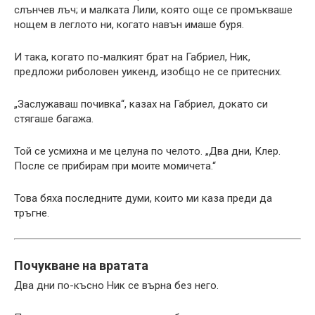
слънчев лъч; и малката Лили, която още се промъкваше
нощем в леглото ни, когато навън имаше буря.
И така, когато по-малкият брат на Габриел, Ник,
предложи риболовен уикенд, изобщо не се притесних.
„Заслужаваш почивка“, казах на Габриел, докато си
стягаше багажа.
Той се усмихна и ме целуна по челото. „Два дни, Клер.
После се прибирам при моите момичета.“
Това бяха последните думи, които ми каза преди да
тръгне.
Почукване на вратата
Два дни по-късно Ник се върна без него.