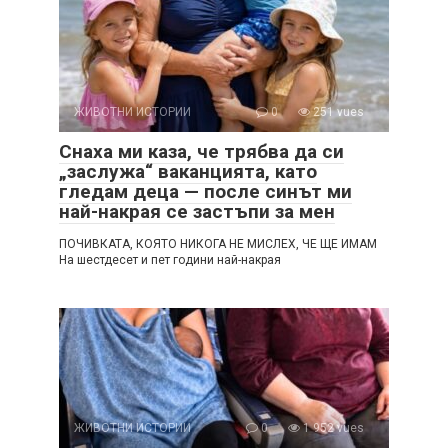
ЖИВОТНИ ИСТОРИИ
0
251 vues
Снаха ми каза, че трябва да си
„заслужа“ ваканцията, като
гледам деца — после синът ми
най-накрая се застъпи за мен
ПОЧИВКАТА, КОЯТО НИКОГА НЕ МИСЛЕХ, ЧЕ ЩЕ ИМАМ
На шестдесет и пет години най-накрая
ЖИВОТНИ ИСТОРИИ
0
1 952 vues