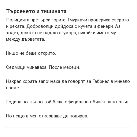
Търсенето и тишината
Полицията претърси горите. Гмуркачи провериха езерото
и реката. Доброволци дойдоха с кучета и фенери. Аз
ходех, докато не падах от умора, викайки името му
между дърветата.
Нищо не беше открито.
Седмици минаваха. После месеци.
Накрая хората започнаха да говорят за Габриел в минало
време.
Година по-късно той беше официално обявен за мъртъв.
Но нещо в мен отказваше да повярва.