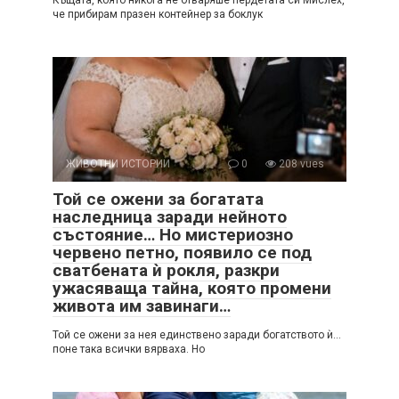
Къщата, която никога не отваряше пердетата си Мислех,
че прибирам празен контейнер за боклук
ЖИВОТНИ ИСТОРИИ
0
208 vues
Той се ожени за богатата
наследница заради нейното
състояние… Но мистериозно
червено петно, появило се под
сватбената ѝ рокля, разкри
ужасяваща тайна, която промени
живота им завинаги…
Той се ожени за нея единствено заради богатството ѝ…
поне така всички вярваха. Но