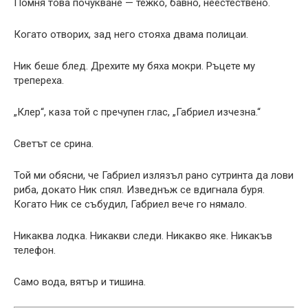
Помня това почукване — тежко, бавно, неестествено.
Когато отворих, зад него стояха двама полицаи.
Ник беше блед. Дрехите му бяха мокри. Ръцете му
трепереха.
„Клер“, каза той с пречупен глас, „Габриел изчезна.“
Светът се срина.
Той ми обясни, че Габриел излязъл рано сутринта да лови
риба, докато Ник спял. Изведнъж се вдигнала буря.
Когато Ник се събудил, Габриел вече го нямало.
Никаква лодка. Никакви следи. Никакво яке. Никакъв
телефон.
Само вода, вятър и тишина.