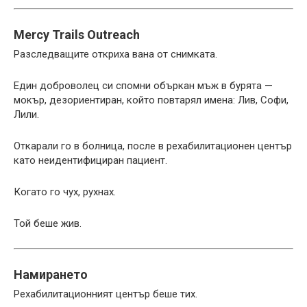
Mercy Trails Outreach
Разследващите откриха вана от снимката.
Един доброволец си спомни объркан мъж в бурята —
мокър, дезориентиран, който повтарял имена: Лив, Софи,
Лили.
Откарали го в болница, после в рехабилитационен център
като неидентифициран пациент.
Когато го чух, рухнах.
Той беше жив.
Намирането
Рехабилитационният център беше тих.