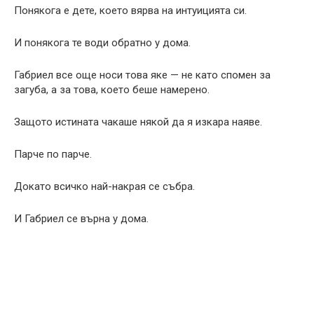
Понякога е дете, което вярва на интуицията си.
И понякога те води обратно у дома.
Габриел все още носи това яке — не като спомен за
загуба, а за това, което беше намерено.
Защото истината чакаше някой да я изкара наяве.
Парче по парче.
Докато всичко най-накрая се събра.
И Габриел се върна у дома.