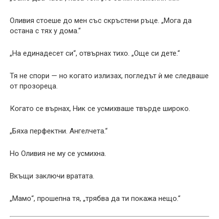
Оливия стоеше до мен със скръстени ръце. „Мога да
остана с тях у дома.“
„На единадесет си“, отвърнах тихо. „Още си дете.“
Тя не спори — но когато излизах, погледът ѝ ме следваше
от прозореца.
Когато се върнах, Ник се усмихваше твърде широко.
„Бяха перфектни. Ангелчета.“
Но Оливия не му се усмихна.
Вкъщи заключи вратата.
„Мамо“, прошепна тя, „трябва да ти покажа нещо.“