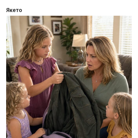
Якето