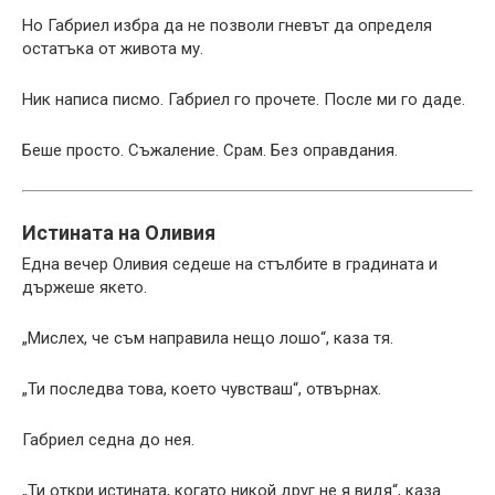
Но Габриел избра да не позволи гневът да определя
остатъка от живота му.
Ник написа писмо. Габриел го прочете. После ми го даде.
Беше просто. Съжаление. Срам. Без оправдания.
Истината на Оливия
Една вечер Оливия седеше на стълбите в градината и
държеше якето.
„Мислех, че съм направила нещо лошо“, каза тя.
„Ти последва това, което чувстваш“, отвърнах.
Габриел седна до нея.
„Ти откри истината, когато никой друг не я видя“, каза