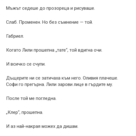
Мъжът седеше до прозореца и рисуваше.
Слаб. Променен. Но без съмнение — той.
Габриел.
Когато Лили прошепна „тате“, той вдигна очи.
И всичко се счупи.
Дъщерите ни се затичаха към него. Оливия плачеше.
Софи го прегърна. Лили зарови лице в гърдите му.
После той ме погледна.
„Клер“, прошепна.
И аз най-накрая можех да дишам.