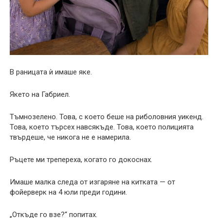
В раницата ѝ имаше яке.
Якетo на Габриел.
Тъмнозелено. Това, с което беше на риболовния уикенд.
Това, което търсех навсякъде. Това, което полицията
твърдеше, че никога не е намерила.
Ръцете ми трепереха, когато го докоснах.
Имаше малка следа от изгаряне на китката — от
фойерверк на 4 юли преди години.
„Откъде го взе?“ попитах.