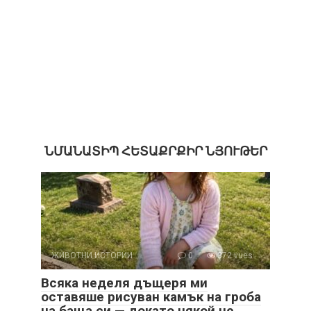
ՆՄԱՆԱՏԻՊ ՀԵՏԱՔՐՔԻՐ ՆՅՈՒԹԵՐ
ЖИВОТНИ ИСТОРИИ
0
372 vues
Всяка неделя дъщеря ми
оставяше рисуван камък на гроба
на баща си — докато някой не