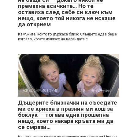
премахна всичките… Но те
оставиха след себе си ключ към
нещо, което той никога не искаше
да открием
Камъните, които го държаха близо Слънцето едва беше
изгряло, когато излязох на верандата с
ЖИВОТНИ ИСТОРИИ
0
779 vues
Дъщерите близначки на съседите
ми се криеха в празния ми кош за
боклук — тогава една прошепна
нещо, което накара кръвта ми да
се смрази…