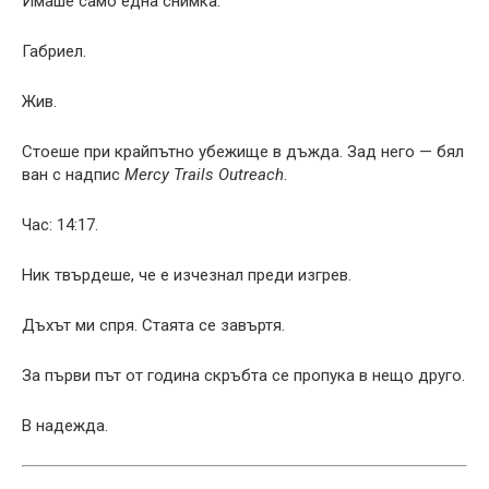
Имаше само една снимка.
Габриел.
Жив.
Стоеше при крайпътно убежище в дъжда. Зад него — бял
ван с надпис
Mercy Trails Outreach
.
Час: 14:17.
Ник твърдеше, че е изчезнал преди изгрев.
Дъхът ми спря. Стаята се завъртя.
За първи път от година скръбта се пропука в нещо друго.
В надежда.