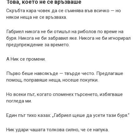
Това, което не се връзваше
Скръбта кара човек да се съмнява във всичко — но
някои неща не се връзваха.
Габриел никога не би отишъл на риболов по време на
буря. Никога не би забравил яке. Никога не би игнорирал
предупреждение за времето.
А Ник се промени.
Първо беше навсякъде — твърде често. Предлагаше
помощ, поправяше неща, носеше покупки.
Но всеки път, когато споменех търсенето, избягваше
погледа ми.
Един път тихо казах: „Габриел щеше да усети тази буря.“
Ник удари чашата толкова силно, че се напука.