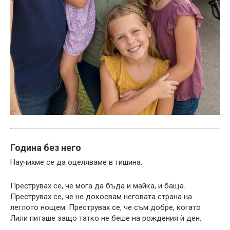
Година без него
Научихме се да оцеляваме в тишина.
Преструвах се, че мога да бъда и майка, и баща.
Преструвах се, че не докосвам неговата страна на
леглото нощем. Преструвах се, че съм добре, когато
Лили питаше защо татко не беше на рождения ѝ ден.