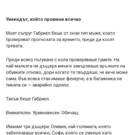
Уикендът, който промени всичко
Моят съпруг Габриел беше от онзи тип мъже, които
проверяват прогнозата за времето, преди да косят
тревата.
Преди всяко пътуване с кола проверяваше гумите. На
най-малката ни дъщеря винаги завързваше връзките на
обувките отново, дори когато тя твърдеше, че вече може
сама. Във всяка стая имаше фенерче, а в багажника на
пикапа си — аварийно одеяло.
Такъв беше Габриел.
Внимателен. Уравновесен. Обичащ.
Имахме три дъщери: Оливия, най-голямата, която
забелязваше всичко; Софи, която се смееше като