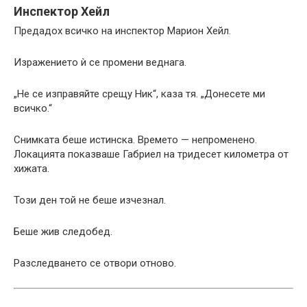
Инспектор Хейл
Предадох всичко на инспектор Марион Хейл.
Изражението ѝ се промени веднага.
„Не се изправяйте срещу Ник“, каза тя. „Донесете ми
всичко.“
Снимката беше истинска. Времето — непроменено.
Локацията показваше Габриел на тридесет километра от
хижата.
Този ден той не беше изчезнал.
Беше жив следобед.
Разследването се отвори отново.