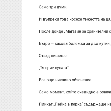
Само три думи.
И въпреки това носеха тежестта на ця
После дойде „Магазин за хранителни с
Вътре — касова бележка за две кутии 
Отзад пишеше:
„Тя прие супата.“
Все още никакво обяснение.
Само момент, който очевидно е означав
Пликът „Пейка в парка“ съдържаше и