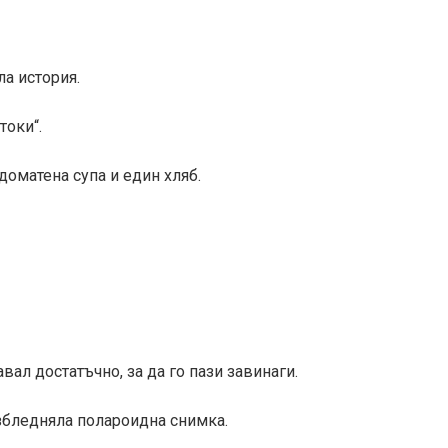
ла история.
токи“.
доматена супа и един хляб.
ал достатъчно, за да го пази завинаги.
збледняла полароидна снимка.