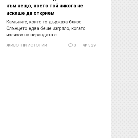
към нещо, което той никога не
искаше да открием
Камъните, които го държаха близо
Слънцето едва беше изгряло, когато
излязох на верандата с
ЖИВОТНИ ИСТОРИИ
0
329