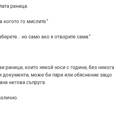
лата раница.
за когото го мислите.“
берете… но само ако я отворите сама.“
и раници, които някой носи с години, без никога
ни документи, може би пари или обяснение защо
ана негова съпруга.
злично.