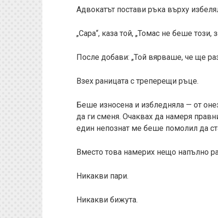
Адвокатът постави ръка върху избеля
„Сара“, каза той, „Томас не беше този, 
После добави: „Той вярваше, че ще раз
Взех раницата с треперещи ръце.
Беше износена и избледняла — от онез
да ги сменя. Очаквах да намеря прав
един непознат ме беше помолил да ст
Вместо това намерих нещо напълно ра
Никакви пари.
Никакви бижута.