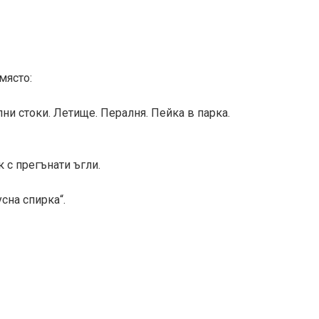
място:
лни стоки. Летище. Пералня. Пейка в парка.
с прегънати ъгли.
сна спирка“.