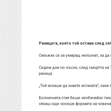
Раницата, която той остави след се
Омъжих се за умиращ непознат, за да н
Седем дни по-късно, след смъртта на 
раница.
„Той искаше да знаете истината“, каза 
Болничната стая беше необичайно тиха
сякаш още носеше формата на човека,