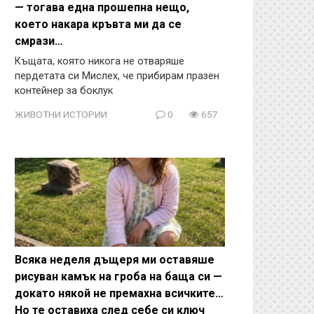
— тогава една прошепна нещо,
което накара кръвта ми да се
смрази…
Къщата, която никога не отваряше
пердетата си Мислех, че прибирам празен
контейнер за боклук
ЖИВОТНИ ИСТОРИИ
0
657
Всяка неделя дъщеря ми оставяше
рисуван камък на гроба на баща си —
докато някой не премахна всичките…
Но те оставиха след себе си ключ