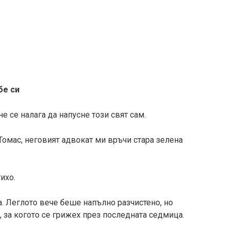
бе си
е се налага да напусне този свят сам.
Томас, неговият адвокат ми връчи стара зелена
тихо.
. Леглото вече беше напълно разчистено, но
 за когото се грижех през последната седмица.