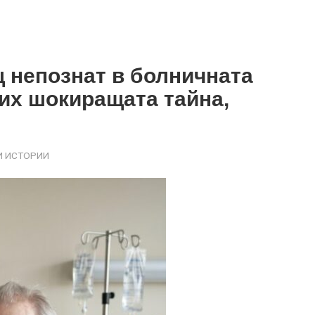
щ непознат в болничната
рих шокиращата тайна,
 ИСТОРИИ