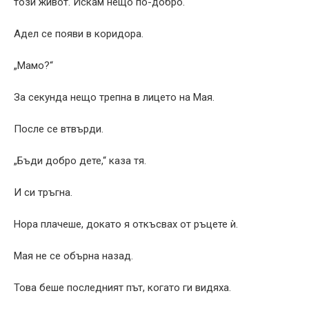
този живот. Искам нещо по-добро.“
Адел се появи в коридора.
„Мамо?“
За секунда нещо трепна в лицето на Мая.
После се втвърди.
„Бъди добро дете,“ каза тя.
И си тръгна.
Нора плачеше, докато я откъсвах от ръцете ѝ.
Мая не се обърна назад.
Това беше последният път, когато ги видяха.