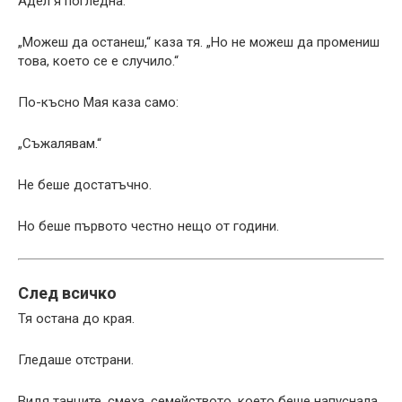
Адел я погледна.
„Можеш да останеш,“ каза тя. „Но не можеш да промениш
това, което се е случило.“
По-късно Мая каза само:
„Съжалявам.“
Не беше достатъчно.
Но беше първото честно нещо от години.
След всичко
Тя остана до края.
Гледаше отстрани.
Видя танците, смеха, семейството, което беше напуснала.