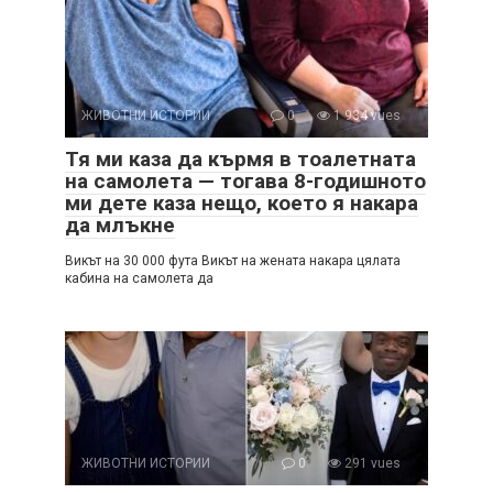
ЖИВОТНИ ИСТОРИИ
0
1 934 vues
Тя ми каза да кърмя в тоалетната
на самолета — тогава 8-годишното
ми дете каза нещо, което я накара
да млъкне
Викът на 30 000 фута Викът на жената накара цялата
кабина на самолета да
ЖИВОТНИ ИСТОРИИ
0
291 vues