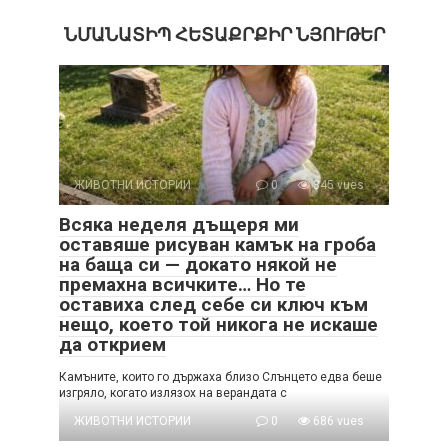
ՆՄԱՆԱՏԻՊ ՀԵՏԱՔՐՔԻՐ ՆՅՈՒԹԵՐ
ЖИВОТНИ ИСТОРИИ
0
345 vues
Всяка неделя дъщеря ми
оставяше рисуван камък на гроба
на баща си — докато някой не
премахна всичките… Но те
оставиха след себе си ключ към
нещо, което той никога не искаше
да открием
Камъните, които го държаха близо Слънцето едва беше
изгряло, когато излязох на верандата с
ЖИВОТНИ ИСТОРИИ
0
686 vues