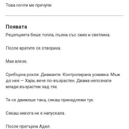
Това почти ме пречупи.
Появата
Рецепцията беше топла, пълна със смях и светлина.
После вратите се отвориха.
Мая влезе.
Сребърна рокля. Диаманти. Контролиранa усмивка. Мъж
до нея — Хари, вече по-възрастен. Двама непознати
млади възрастни зад тях.
Тя се движеше така, сякаш принадлежи тук.
Сякаш никога не е напускала.
После прегърна Адел.