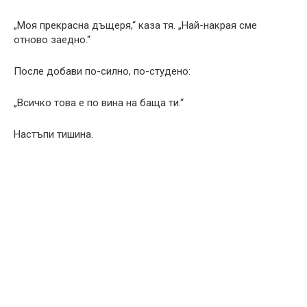
„Моя прекрасна дъщеря,“ каза тя. „Най-накрая сме
отново заедно.“
После добави по-силно, по-студено:
„Всичко това е по вина на баща ти.“
Настъпи тишина.