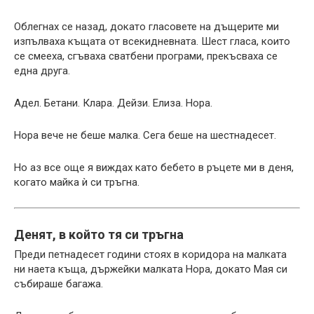
Облегнах се назад, докато гласовете на дъщерите ми
изпълваха къщата от всекидневната. Шест гласа, които
се смееха, сгъваха сватбени програми, прекъсваха се
една друга.
Адел. Бетани. Клара. Дейзи. Елиза. Нора.
Нора вече не беше малка. Сега беше на шестнадесет.
Но аз все още я виждах като бебето в ръцете ми в деня,
когато майка ѝ си тръгна.
Денят, в който тя си тръгна
Преди петнадесет години стоях в коридора на малката
ни наета къща, държейки малката Нора, докато Мая си
събираше багажа.