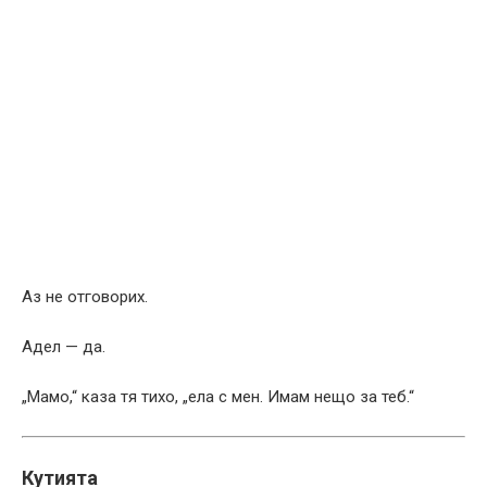
Аз не отговорих.
Адел — да.
„Мамо,“ каза тя тихо, „ела с мен. Имам нещо за теб.“
Кутията