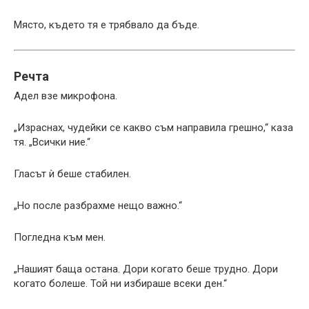
Място, където тя е трябвало да бъде.
Речта
Адел взе микрофона.
„Израснах, чудейки се какво съм направила грешно,“ каза
тя. „Всички ние.“
Гласът ѝ беше стабилен.
„Но после разбрахме нещо важно.“
Погледна към мен.
„Нашият баща остана. Дори когато беше трудно. Дори
когато болеше. Той ни избираше всеки ден.“