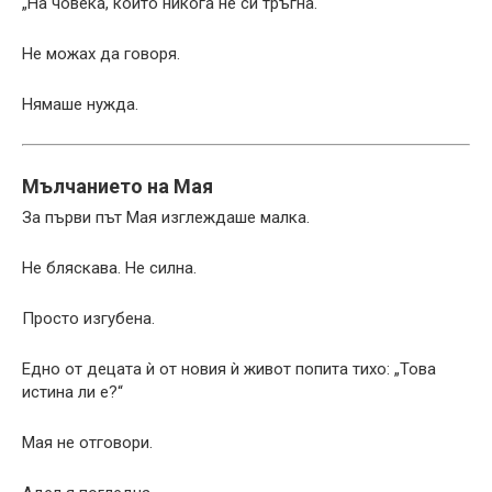
„На човека, който никога не си тръгна.“
Не можах да говоря.
Нямаше нужда.
Мълчанието на Мая
За първи път Мая изглеждаше малка.
Не бляскава. Не силна.
Просто изгубена.
Едно от децата ѝ от новия ѝ живот попита тихо: „Това
истина ли е?“
Мая не отговори.