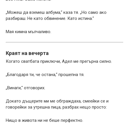
„Можеш да вземеш албума,“ каза тя. „Но само ако
разбираш. Не като обвинение. Като истина.“
Мая кимна мълчаливо.
Краят на вечерта
Когато сватбата приключи, Адел ме прегърна силно.
„Благодаря ти, че остана,“ прошепна тя.
„Винаги,“ отговорих.
Докато дъщерите ми ме обграждаха, смеейки се и
говорейки за утрешна пица, разбрах нещо просто:
Нищо в живота ни не беше перфектно.