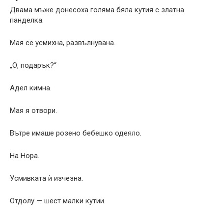
Двама мъже донесоха голяма бяла кутия с златна
панделка.
Мая се усмихна, развълнувана.
„О, подарък?“
Адел кимна.
Мая я отвори.
Вътре имаше розено бебешко одеяло.
На Нора.
Усмивката ѝ изчезна.
Отдолу — шест малки кутии.