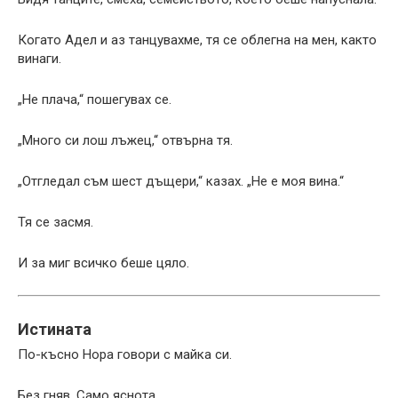
Когато Адел и аз танцувахме, тя се облегна на мен, както
винаги.
„Не плача,“ пошегувах се.
„Много си лош лъжец,“ отвърна тя.
„Отгледал съм шест дъщери,“ казах. „Не е моя вина.“
Тя се засмя.
И за миг всичко беше цяло.
Истината
По-късно Нора говори с майка си.
Без гняв. Само яснота.