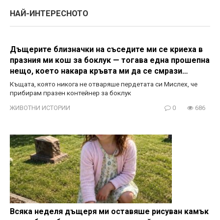
НАЙ-ИНТЕРЕСНОТО
Дъщерите близначки на съседите ми се криеха в
празния ми кош за боклук — тогава една прошепна
нещо, което накара кръвта ми да се смрази…
Къщата, която никога не отваряше пердетата си Мислех, че
прибирам празен контейнер за боклук
ЖИВОТНИ ИСТОРИИ
0
686
Всяка неделя дъщеря ми оставяше рисуван камък