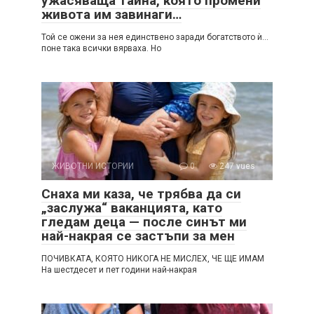
ужасяваща тайна, която промени
живота им завинаги…
Той се ожени за нея единствено заради богатството ѝ…
поне така всички вярваха. Но
ЖИВОТНИ ИСТОРИИ
0
247 vues
Снаха ми каза, че трябва да си
„заслужа“ ваканцията, като
гледам деца — после синът ми
най-накрая се застъпи за мен
ПОЧИВКАТА, КОЯТО НИКОГА НЕ МИСЛЕХ, ЧЕ ЩЕ ИМАМ
На шестдесет и пет години най-накрая