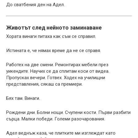
До сватбения ден на Адел.
Животът след нейното заминаване
Хората винаги питаха как съм се справил.
Истината е, че нямах време да не се справя.
Работех на две смени. Ремонтирах мебели през
уикендите. Научих се да сплитам коси от видеа.
Пропусках вечери. Готвех. Ходех на училищни
представления, сякаш са премиери.
Бях там. Винаги.
Рождени дни. Болни нощи. Счупени кости. Първи разбити
сърца. Малки победи. Големи разочарования.
Адел веднъж каза, че плитките ми изглеждат като