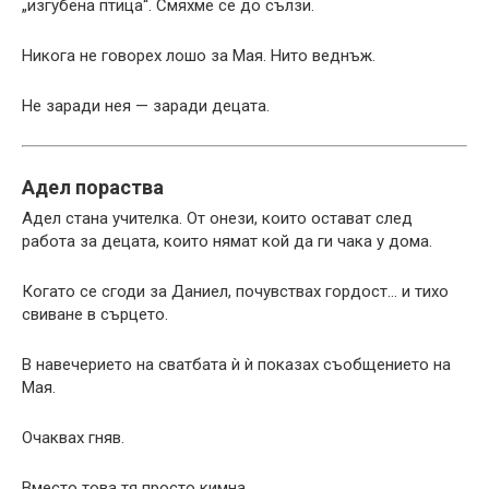
„изгубена птица“. Смяхме се до сълзи.
Никога не говорех лошо за Мая. Нито веднъж.
Не заради нея — заради децата.
Адел пораства
Адел стана учителка. От онези, които остават след
работа за децата, които нямат кой да ги чака у дома.
Когато се сгоди за Даниел, почувствах гордост… и тихо
свиване в сърцето.
В навечерието на сватбата ѝ ѝ показах съобщението на
Мая.
Очаквах гняв.
Вместо това тя просто кимна.