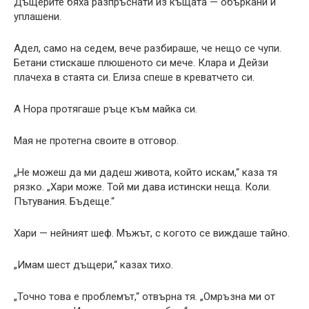
Дъщерите бяха разпръснати из къщата — объркани и
уплашени.
Адел, само на седем, вече разбираше, че нещо се чупи.
Бетани стискаше плюшеното си мече. Клара и Дейзи
плачеха в стаята си. Елиза спеше в креватчето си.
А Нора протягаше ръце към майка си.
Мая не протегна своите в отговор.
„Не можеш да ми дадеш живота, който искам,“ каза тя
рязко. „Хари може. Той ми дава истински неща. Коли.
Пътувания. Бъдеще.“
Хари — нейният шеф. Мъжът, с когото се виждаше тайно.
„Имам шест дъщери,“ казах тихо.
„Точно това е проблемът,“ отвърна тя. „Омръзна ми от