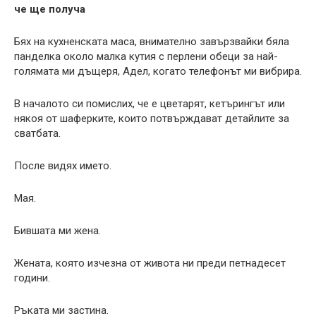
че ще получа
Бях на кухненската маса, внимателно завързвайки бяла
панделка около малка кутия с перлени обеци за най-
голямата ми дъщеря, Адел, когато телефонът ми вибрира.
В началото си помислих, че е цветарят, кетърингът или
някоя от шаферките, които потвърждават детайлите за
сватбата.
После видях името.
Мая.
Бившата ми жена.
Жената, която изчезна от живота ни преди петнадесет
години.
Ръката ми застина.