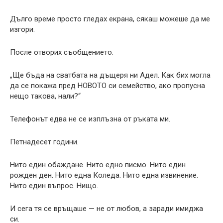
Дълго време просто гледах екрана, сякаш можеше да ме
изгори.
После отворих съобщението.
„Ще бъда на сватбата на дъщеря ни Адел. Как бих могла
да се покажа пред НОВОТО си семейство, ако пропусна
нещо такова, нали?“
Телефонът едва не се изплъзна от ръката ми.
Петнадесет години.
Нито един обаждане. Нито едно писмо. Нито един
рожден ден. Нито една Коледа. Нито една извинение.
Нито един въпрос. Нищо.
И сега тя се връщаше — не от любов, а заради имиджа
си.