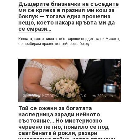
Дъщерите близначки на съседите
ми се криеха в празния ми кош за
боклук — тогава една прошепна
нещо, което накара кръвта ми да
се смрази…
Къщата, която никога не отваряше пердетата си Мислех,
че прибирам празен контейнер за боклук
ЖИВОТНИ ИСТОРИИ
0
200 vues
Той се ожени за богатата
наследница заради нейното
състояние… Но мистериозно
червено петно, появило се под
сватбената ѝ рокля, разкри