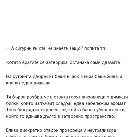
— А сигурни ли сте, че знаете защо? попита тя.
Когато вратите се затвориха, останаха сами двамата.
На сутринта дворецът беше в шок: Елиза беше жива, а
кралят едва дишаше.
Тя бързо разбра, че в стаята горят жаровници с димящи
билки, които излъчват сладък, едва забележим аромат.
Това бил рядък отровен газ, който бавно убивал всеки,
който го вдишва дълго в затворено пространство.
Елиза дискретно отвори прозореца и неутрализира
ефекта на дима с билки от своята чанта. Но кралят,