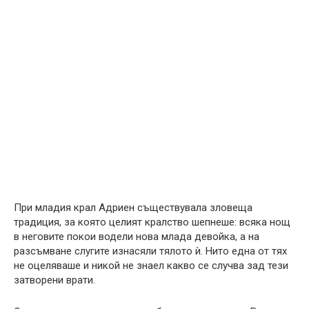
При младия крал Адриен съществувала зловеща
традиция, за която целият кралство шепнеше: всяка нощ
в неговите покои водели нова млада девойка, а на
разсъмване слугите изнасяли тялото ѝ. Нито една от тях
не оцеляваше и никой не знаел какво се случва зад тези
затворени врати.