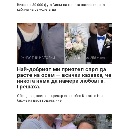
Викът на 30 000 фута Викът на жената накара цялата
кабина на самолета да
ЖИВОТНИ ИСТОРИИ
0
258 vues
Най-добрият ми приятел спря да
расте на осем — всички казваха, че
никога няма да намери любовта.
Грешаха.
Обещание, което се превърна в любов Когато с Ноа
бяхме на шест години, ние