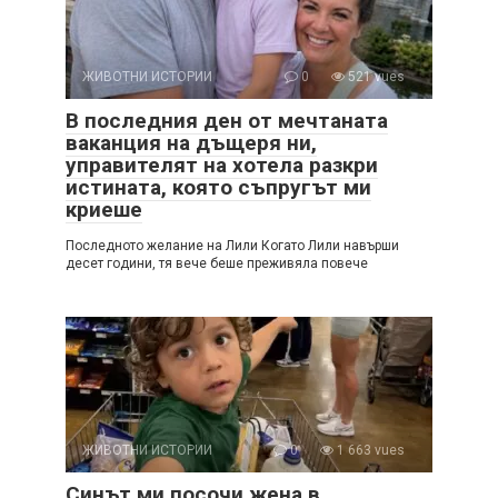
ЖИВОТНИ ИСТОРИИ
0
521 vues
В последния ден от мечтаната
ваканция на дъщеря ни,
управителят на хотела разкри
истината, която съпругът ми
криеше
Последното желание на Лили Когато Лили навърши
десет години, тя вече беше преживяла повече
ЖИВОТНИ ИСТОРИИ
0
1 663 vues
Синът ми посочи жена в