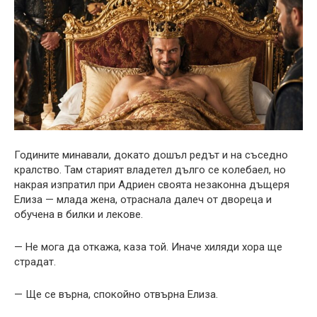
Годините минавали, докато дошъл редът и на съседно
кралство. Там старият владетел дълго се колебаел, но
накрая изпратил при Адриен своята незаконна дъщеря
Елиза — млада жена, отраснала далеч от двореца и
обучена в билки и лекове.
— Не мога да откажа, каза той. Иначе хиляди хора ще
страдат.
— Ще се върна, спокойно отвърна Елиза.