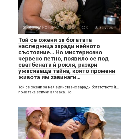
ЖИВОТНИ ИСТОРИИ
0
32 vues
Той се ожени за богатата
наследница заради нейното
състояние… Но мистериозно
червено петно, появило се под
сватбената ѝ рокля, разкри
ужасяваща тайна, която промени
живота им завинаги…
Той се ожени за нея единствено заради богатството ѝ…
поне така всички вярваха. Но