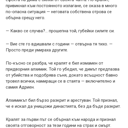
привикнал към постоянното излагане, се оказа в много
по-опасна ситуация — неговата собствена отрова се
обърна срещу него.
— Какво се случва?… прошепна той, губейки силите си.
— Вие сте го вдишвали с години — отвърна тя тихо. —
Просто преди умираха другите.
По-късно се разбра, че кралят е бил измамен от
придворния алхимик. Той го убедил, че димът предпазва
от убийства и подобрява съня, докато всъщност бавно
тровел всички, намиращи се в стаята — включително и
самия Адриен.
Алхимикът бил бързо разкрит и арестуван. Той признал,
че е искал да унищожи династията, без да бъде разкрит.
Кралят за първи път се обърнал към народа и признал
своята отговорност за тези години на страх и смърт.