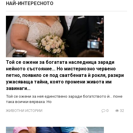
НАЙ-ИНТЕРЕСНОТО
Той се ожени за богатата наследница заради
нейното състояние… Но мистериозно червено
петно, появило се под сватбената ѝ рокля, разкри
ужасяваща тайна, която промени живота им
завинаги…
Той се ожени за нея единствено заради богатството ѝ… поне
така всички вярваха. Но
ЖИВОТНИ ИСТОРИИ
0
32