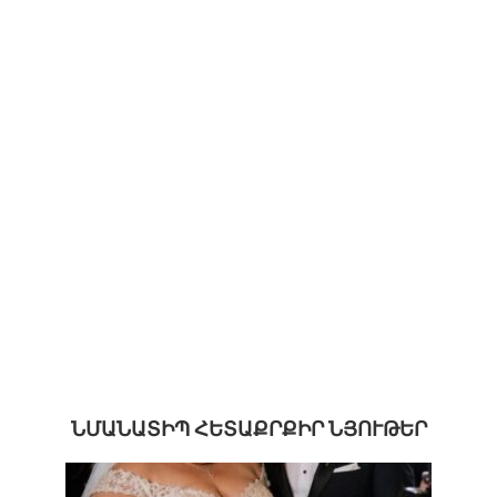
ՆՄԱՆԱՏԻՊ ՀԵՏԱՔՐՔԻՐ ՆՅՈՒԹԵՐ