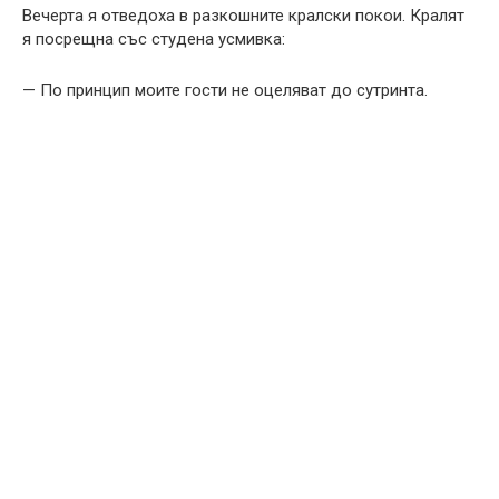
Вечерта я отведоха в разкошните кралски покои. Кралят
я посрещна със студена усмивка:
— По принцип моите гости не оцеляват до сутринта.