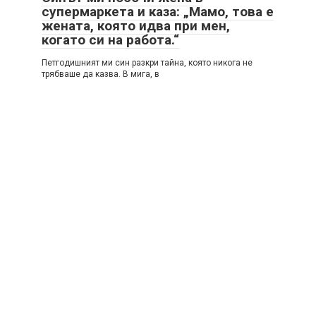
супермаркета и каза: „Мамо, това е
жената, която идва при мен,
когато си на работа.“
Петгодишният ми син разкри тайна, която никога не
трябваше да казва. В мига, в