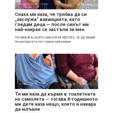
ЖИВОТНИ ИСТОРИИ
0
46 vues
Снаха ми каза, че трябва да си
„заслужа“ ваканцията, като
гледам деца — после синът ми
най-накрая се застъпи за мен
ПОЧИВКАТА, КОЯТО НИКОГА НЕ МИСЛЕХ, ЧЕ ЩЕ ИМАМ
На шестдесет и пет години най-накрая
ЖИВОТНИ ИСТОРИИ
0
1 729 vues
Тя ми каза да кърмя в тоалетната
на самолета — тогава 8-годишното
ми дете каза нещо, което я накара
да млъкне