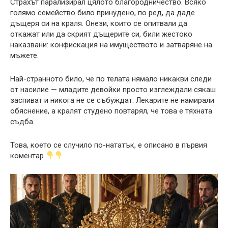
Страхът парализирал цялото благородничество. Всяко
голямо семейство било принудено, по ред, да даде
дъщеря си на краля. Онези, които се опитвали да
откажат или да скрият дъщерите си, били жестоко
наказвани: конфискация на имуществото и затваряне на
мъжете.
Най-странното било, че по телата нямало никакви следи
от насилие — младите девойки просто изглеждали сякаш
заспиват и никога не се събуждат. Лекарите не намирали
обяснение, а кралят студено повтарял, че това е тяхната
съдба.
Това, което се случило по-нататък, е описано в първия
коментар