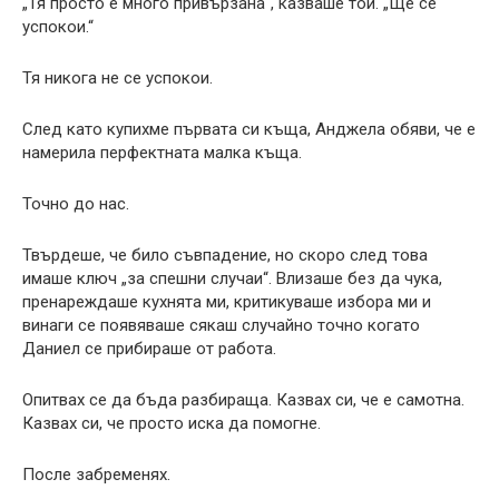
„Тя просто е много привързана“, казваше той. „Ще се
успокои.“
Тя никога не се успокои.
След като купихме първата си къща, Анджела обяви, че е
намерила перфектната малка къща.
Точно до нас.
Твърдеше, че било съвпадение, но скоро след това
имаше ключ „за спешни случаи“. Влизаше без да чука,
пренареждаше кухнята ми, критикуваше избора ми и
винаги се появяваше сякаш случайно точно когато
Даниел се прибираше от работа.
Опитвах се да бъда разбираща. Казвах си, че е самотна.
Казвах си, че просто иска да помогне.
После забременях.