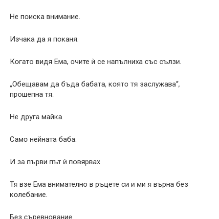
Не поиска внимание.
Изчака да я поканя.
Когато видя Ема, очите ѝ се напълниха със сълзи.
„Обещавам да бъда бабата, която тя заслужава“,
прошепна тя.
Не друга майка.
Само нейната баба.
И за първи път ѝ повярвах.
Тя взе Ема внимателно в ръцете си и ми я върна без
колебание.
Без съревнование.