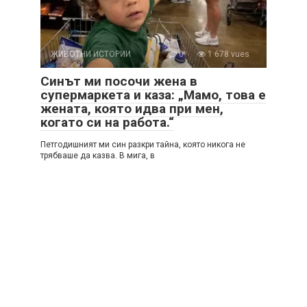
ЖИВОТНИ ИСТОРИИ
0
1 678 vues
Синът ми посочи жена в
супермаркета и каза: „Мамо, това е
жената, която идва при мен,
когато си на работа.“
Петгодишният ми син разкри тайна, която никога не
трябваше да казва. В мига, в