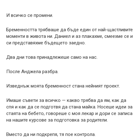
И всичко се промени.
Бременността трябваше да бъде един от най-щастливите
моменти в живота ни. Даниел и аз плакахме, смеехме се и
си представяхме бъдещето заедно.
Два дни това принадлежеше само на нас.
После Анджела разбра.
Изведнъж моята бременност стана нейният проект.
Имаше съвети за всичко — какво трябва да ям, как да
спя и как да се подготвя да стана майка. Носеше идеи за
стаята на бебето, говореше с моя лекар и дори се записа
на нашите курсове за подготовка за родители.
Вместо да ни подкрепя, тя пое контрола.