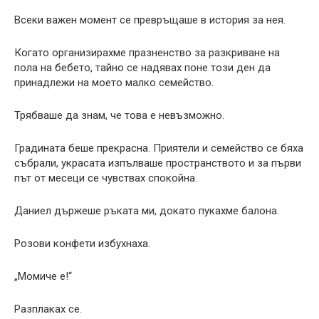
Всеки важен момент се превръщаше в история за нея.
Когато организирахме празненство за разкриване на
пола на бебето, тайно се надявах поне този ден да
принадлежи на моето малко семейство.
Трябваше да знам, че това е невъзможно.
Градината беше прекрасна. Приятели и семейство се бяха
събрали, украсата изпълваше пространството и за първи
път от месеци се чувствах спокойна.
Даниел държеше ръката ми, докато пукахме балона.
Розови конфети избухнаха.
„Момиче е!“
Разплаках се.