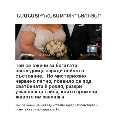
ՆՄԱՆԱՏԻՊ ՀԵՏԱՔՐՔԻՐ ՆՅՈՒԹԵՐ
ЖИВОТНИ ИСТОРИИ
0
80 vues
Той се ожени за богатата
наследница заради нейното
състояние… Но мистериозно
червено петно, появило се под
сватбената ѝ рокля, разкри
ужасяваща тайна, която промени
живота им завинаги…
Той се ожени за нея единствено заради богатството ѝ…
поне така всички вярваха. Но