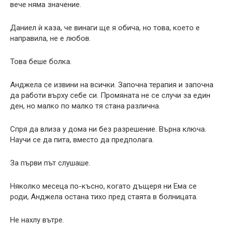
вече няма значение.
Даниел ѝ каза, че винаги ще я обича, но това, което е
направила, не е любов.
Това беше болка.
Анджела се извини на всички. Започна терапия и започна
да работи върху себе си. Промяната не се случи за един
ден, но малко по малко тя стана различна.
Спря да влиза у дома ни без разрешение. Върна ключа.
Научи се да пита, вместо да предполага.
За първи път слушаше.
Няколко месеца по-късно, когато дъщеря ни Ема се
роди, Анджела остана тихо пред стаята в болницата.
Не нахлу вътре.