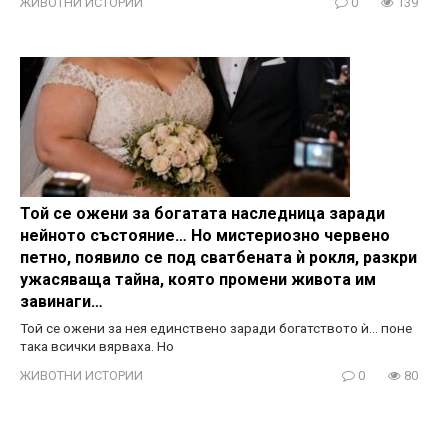
ЖИВОТНИ ИСТОРИИ
0
139
Той се ожени за богатата наследница заради
нейното състояние… Но мистериозно червено
петно, появило се под сватбената ѝ рокля, разкри
ужасяваща тайна, която промени живота им
завинаги…
Той се ожени за нея единствено заради богатството ѝ… поне
така всички вярваха. Но
ЖИВОТНИ ИСТОРИИ
0
80