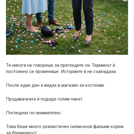
Тя никога не говореше за прегледите си. Терминът ѝ
постоянно се променяше. Историите ѝ не съвпадаха.
После един ден я видях в магазин за костюми.
Продавачката ѝ подаде голям пакет.
Погледнах по-внимателно.
Това беше много реалистичен силиконов фалшив корем
за бременност.