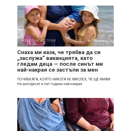
ЖИВОТНИ ИСТОРИИ
0
139 vues
Снаха ми каза, че трябва да си
„заслужа“ ваканцията, като
гледам деца — после синът ми
най-накрая се застъпи за мен
ПОЧИВКАТА, КОЯТО НИКОГА НЕ МИСЛЕХ, ЧЕ ЩЕ ИМАМ
На шестдесет и пет години най-накрая