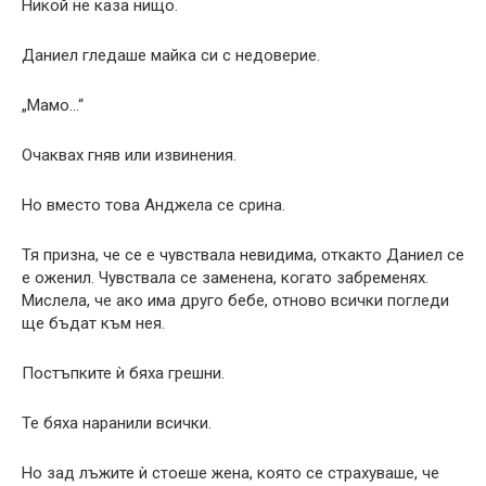
Никой не каза нищо.
Даниел гледаше майка си с недоверие.
„Мамо…“
Очаквах гняв или извинения.
Но вместо това Анджела се срина.
Тя призна, че се е чувствала невидима, откакто Даниел се
е оженил. Чувствала се заменена, когато забременях.
Мислела, че ако има друго бебе, отново всички погледи
ще бъдат към нея.
Постъпките ѝ бяха грешни.
Те бяха наранили всички.
Но зад лъжите ѝ стоеше жена, която се страхуваше, че