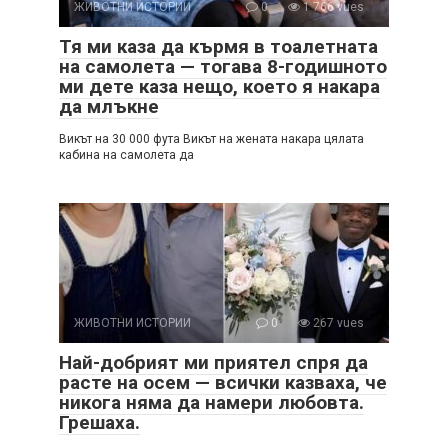
ЖИВОТНИ ИСТОРИИ
0
1 766 vues
Тя ми каза да кърмя в тоалетната
на самолета — тогава 8-годишното
ми дете каза нещо, което я накара
да млъкне
Викът на 30 000 фута Викът на жената накара цялата
кабина на самолета да
ЖИВОТНИ ИСТОРИИ
0
267 vues
Най-добрият ми приятел спря да
расте на осем — всички казваха, че
никога няма да намери любовта.
Грешаха.