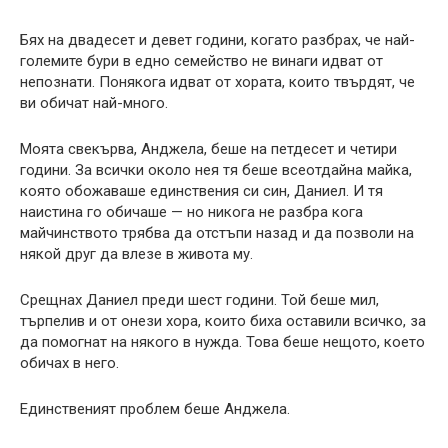
Бях на двадесет и девет години, когато разбрах, че най-
големите бури в едно семейство не винаги идват от
непознати. Понякога идват от хората, които твърдят, че
ви обичат най-много.
Моята свекърва, Анджела, беше на петдесет и четири
години. За всички около нея тя беше всеотдайна майка,
която обожаваше единствения си син, Даниел. И тя
наистина го обичаше — но никога не разбра кога
майчинството трябва да отстъпи назад и да позволи на
някой друг да влезе в живота му.
Срещнах Даниел преди шест години. Той беше мил,
търпелив и от онези хора, които биха оставили всичко, за
да помогнат на някого в нужда. Това беше нещото, което
обичах в него.
Единственият проблем беше Анджела.