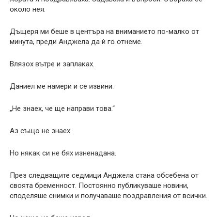
около нея.
Дъщеря ми беше в центъра на вниманието по-малко от
минута, преди Анджела да ѝ го отнеме.
Влязох вътре и заплаках.
Даниел ме намери и се извини.
„Не знаех, че ще направи това.“
Аз също не знаех.
Но някак си не бях изненадана.
През следващите седмици Анджела стана обсебена от
своята бременност. Постоянно публикуваше новини,
споделяше снимки и получаваше поздравления от всички.