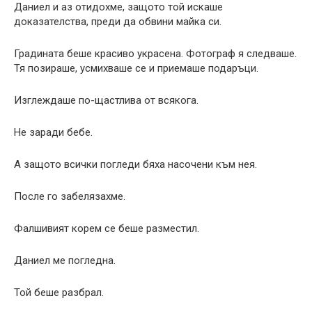
Даниел и аз отидохме, защото той искаше
доказателства, преди да обвини майка си.
Градината беше красиво украсена. Фотограф я следваше.
Тя позираше, усмихваше се и приемаше подаръци.
Изглеждаше по-щастлива от всякога.
Не заради бебе.
А защото всички погледи бяха насочени към нея.
После го забелязахме.
Фалшивият корем се беше разместил.
Даниел ме погледна.
Той беше разбрал.