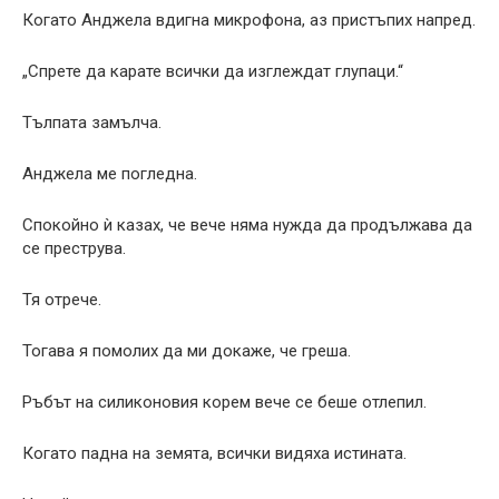
Когато Анджела вдигна микрофона, аз пристъпих напред.
„Спрете да карате всички да изглеждат глупаци.“
Тълпата замълча.
Анджела ме погледна.
Спокойно ѝ казах, че вече няма нужда да продължава да
се преструва.
Тя отрече.
Тогава я помолих да ми докаже, че греша.
Ръбът на силиконовия корем вече се беше отлепил.
Когато падна на земята, всички видяха истината.