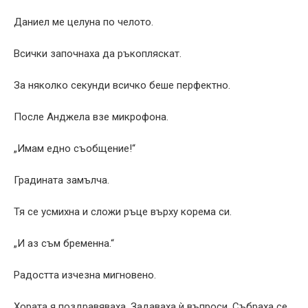
Даниел ме целуна по челото.
Всички започнаха да ръкопляскат.
За няколко секунди всичко беше перфектно.
После Анджела взе микрофона.
„Имам едно съобщение!“
Градината замълча.
Тя се усмихна и сложи ръце върху корема си.
„И аз съм бременна.“
Радостта изчезна мигновено.
Хората я поздравяваха. Задаваха ѝ въпроси. Събраха се