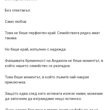
Без спектакъл.
Само любов.
Това не беше перфектен край. Семействата рядко имат
такива.
Но беше край, изпълнен с надежда.
Фалшивата бременност на Анджела не беше моментът, в
който нашето семейство се разпадна.
Това беше моментът, в който лъжите най-накрая
приключиха.
Защото едва след като истината излезе наяве, можехме
да започнем да изграждаме нещо истинско.
Днес, когато Ема тича в прегръдките на баба си, аз не