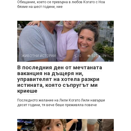
Обещание, което се превърна в любов Когато с Ноа
бяхме на шест години, ние
ЖИВОТНИ ИСТОРИИ
0
525 vues
В последния ден от мечтаната
ваканция на дъщеря ни,
управителят на хотела разкри
истината, която съпругът ми
криеше
Последното желание на Лили Когато Лили навърши
десет години, тя вече беше преживяла повече