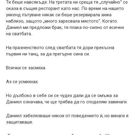
Тя беше навсякъде. На третата ни среща тя „случайно“ се
оказа в същия ресторант като нас. По време на нашето
уикенд пътуване някак си беше резервирала хижа
наблизо, защото „много харесвала мястото“. Когато
Даниел ми предложи брак, тя плака по-силно от всички
на сватбата.
На празненството след сватбата тя дори прекъсна
първия ни танц, за да прегърне сина си.
Всички се засмяха.
Аз се усмихнах.
Но дълбоко в себе си се чудех дали да се омъжа за
Даниел означава, че ще трябва да го споделям завинаги.
Даниел забелязваше някои от поведението ѝ, но винаги я
защитаваше.