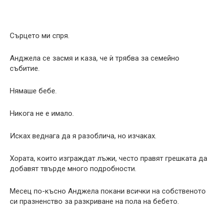
Сърцето ми спря.
Анджела се засмя и каза, че ѝ трябва за семейно
събитие.
Нямаше бебе.
Никога не е имало.
Исках веднага да я разоблича, но изчаках.
Хората, които изграждат лъжи, често правят грешката да
добавят твърде много подробности.
Месец по-късно Анджела покани всички на собственото
си празненство за разкриване на пола на бебето.