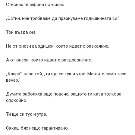
Стиснах телефона по-силно.
„Остин, ние трябваше да празнуваме годишнината си.“
Той въздъхна.
Не от онези въздишки, които идват с разкаяние.
А от онези, които идват с раздразнение.
„Клара“, каза той, „ти ще си тук и утре. Мачът е само тази
вечер.“
Думите заболяха още повече, защото ги каза толкова
спокойно.
Ти ще си тук и утре.
Сякаш бях нещо гарантирано.