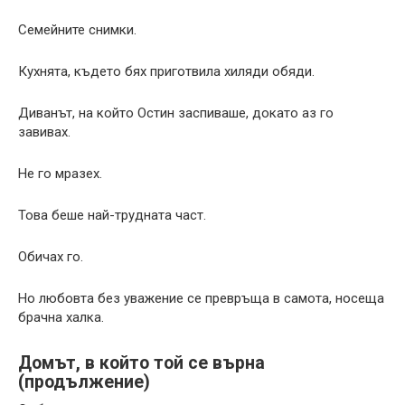
Семейните снимки.
Кухнята, където бях приготвила хиляди обяди.
Диванът, на който Остин заспиваше, докато аз го
завивах.
Не го мразех.
Това беше най-трудната част.
Обичах го.
Но любовта без уважение се превръща в самота, носеща
брачна халка.
Домът, в който той се върна
(продължение)