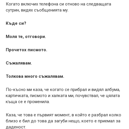
Когато включих телефона си отново на следващата
сутрин, видях съобщенията му.
Къде си?
Моля те, отговори.
Прочетох писмото.
Съжалявам.
Толкова много съжалявам.
По-късно ми каза, че когато се прибрал и видял албума,
картичката, писмото и халката ми, почувствал, че цялата
къща се е променила.
Каза, че това е първият момент, в който е разбрал колко
близо е бил до това да загуби нещо, което е приемал за
даденост.