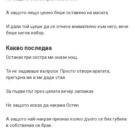
А защото нещо ценно беше оставено на масата.
И дали той щеше да се отнесе внимателно към него, вече
беше негов избор.
Какво последва
Останах при сестра ми онази нощ.
Тя не задаваше въпроси. Просто отвори вратата,
прегърна ме и ми даде стая.
За първи път през цялата вечер заплаках.
Не защото исках да накажа Остин.
А защото най-накрая признах колко дълго се бях губила
в собствения си брак.