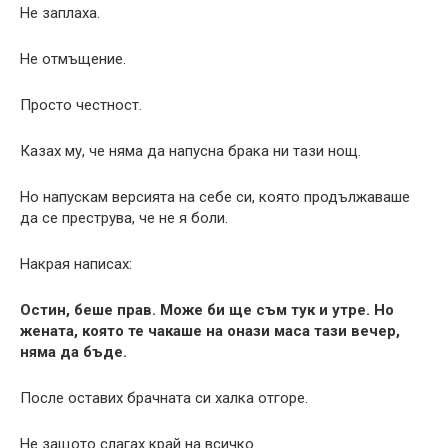
Не заплаха.
Не отмъщение.
Просто честност.
Казах му, че няма да напусна брака ни тази нощ.
Но напускам версията на себе си, която продължаваше
да се преструва, че не я боли.
Накрая написах:
Остин, беше прав. Може би ще съм тук и утре. Но
жената, която те чакаше на онази маса тази вечер,
няма да бъде.
После оставих брачната си халка отгоре.
Не защото слагах край на всичко.