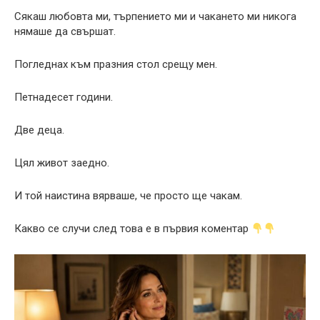
Сякаш любовта ми, търпението ми и чакането ми никога
нямаше да свършат.
Погледнах към празния стол срещу мен.
Петнадесет години.
Две деца.
Цял живот заедно.
И той наистина вярваше, че просто ще чакам.
Какво се случи след това е в първия коментар