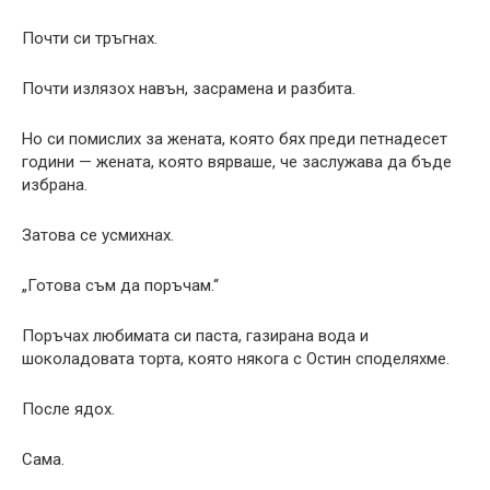
Почти си тръгнах.
Почти излязох навън, засрамена и разбита.
Но си помислих за жената, която бях преди петнадесет
години — жената, която вярваше, че заслужава да бъде
избрана.
Затова се усмихнах.
„Готова съм да поръчам.“
Поръчах любимата си паста, газирана вода и
шоколадовата торта, която някога с Остин споделяхме.
После ядох.
Сама.