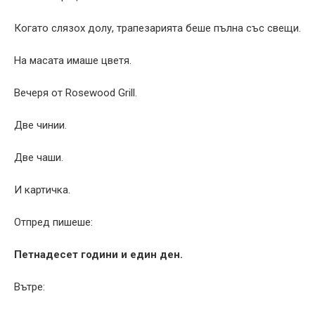
Когато слязох долу, трапезарията беше пълна със свещи.
На масата имаше цветя.
Вечеря от Rosewood Grill.
Две чинии.
Две чаши.
И картичка.
Отпред пишеше:
Петнадесет години и един ден.
Вътре: