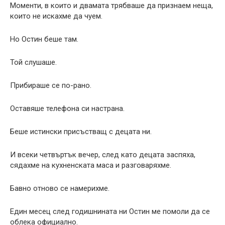
Моменти, в които и двамата трябваше да признаем неща,
които не искахме да чуем.
Но Остин беше там.
Той слушаше.
Прибираше се по-рано.
Оставяше телефона си настрана.
Беше истински присъстващ с децата ни.
И всеки четвъртък вечер, след като децата заспяха,
сядахме на кухненската маса и разговаряхме.
Бавно отново се намерихме.
Един месец след годишнината ни Остин ме помоли да се
облека официално.