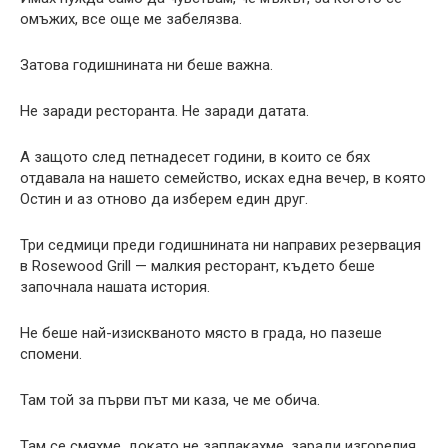
омъжих, все още ме забелязва.
Затова годишнината ни беше важна.
Не заради ресторанта. Не заради датата.
А защото след петнадесет години, в които се бях
отдавала на нашето семейство, исках една вечер, в която
Остин и аз отново да изберем един друг.
Три седмици преди годишнината ни направих резервация
в Rosewood Grill — малкия ресторант, където беше
започнала нашата история.
Не беше най-изискваното място в града, но пазеше
спомени.
Там той за първи път ми каза, че ме обича.
Там се смяхме, докато не заплакахме, заради изгорелия