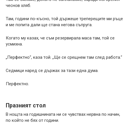
чеснов хляб.
Там, години по-късно, той държеше треперещите ми ръце
и ме попита дали ще стана негова съпруга.
Когато му казах, че съм резервирала маса там, той се
усмихна.
„Перфектно“, каза той. „Ще се срещнем там след работа.“
Седмици наред се държах за тази една дума.
Перфектно.
Празният стол
В нощта на годишнината ни се чувствах нервна по начин,
по който не бях от години.