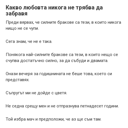
Какво любовта никога не трябва да
забравя
Преди вярвах, че силните бракове са тези, в които никога
нищо не се чупи.
Сега знам, че не е така.
Понякога най-силните бракове са тези, в които нещо се
счупва достатъчно силно, за да събуди и двамата.
Онази вечеря за годишнината не беше това, което си
представях.
Съпругът ми не дойде с цветя.
Не седна срещу мен и не отпразнува петнадесет години.
Той избра мач и предположи, че аз ще съм там.