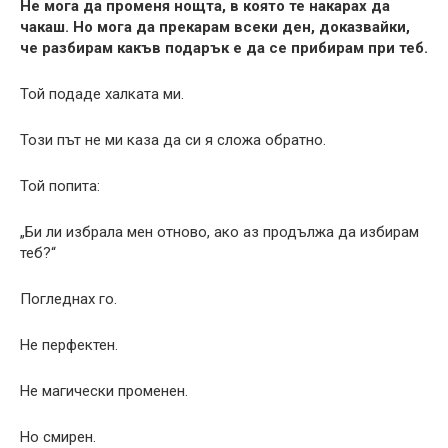
Не мога да променя нощта, в която те накарах да
чакаш. Но мога да прекарам всеки ден, доказвайки,
че разбирам какъв подарък е да се прибирам при теб.
Той подаде халката ми.
Този път не ми каза да си я сложа обратно.
Той попита:
„Би ли избрала мен отново, ако аз продължа да избирам
теб?“
Погледнах го.
Не перфектен.
Не магически променен.
Но смирен.