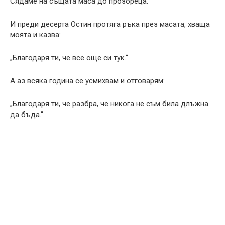
Сядаме на същата маса до прозореца.
И преди десерта Остин протяга ръка през масата, хваща
моята и казва:
„Благодаря ти, че все още си тук.“
А аз всяка година се усмихвам и отговарям:
„Благодаря ти, че разбра, че никога не съм била длъжна
да бъда.“