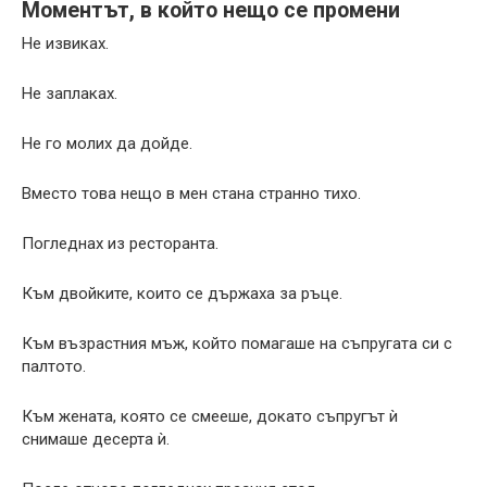
Моментът, в който нещо се промени
Не извиках.
Не заплаках.
Не го молих да дойде.
Вместо това нещо в мен стана странно тихо.
Погледнах из ресторанта.
Към двойките, които се държаха за ръце.
Към възрастния мъж, който помагаше на съпругата си с
палтото.
Към жената, която се смееше, докато съпругът ѝ
снимаше десерта ѝ.