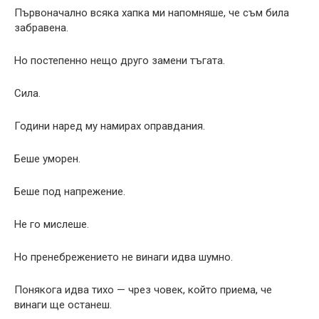
Първоначално всяка хапка ми напомняше, че съм била
забравена.
Но постепенно нещо друго замени тъгата.
Сила.
Години наред му намирах оправдания.
Беше уморен.
Беше под напрежение.
Не го мислеше.
Но пренебрежението не винаги идва шумно.
Понякога идва тихо — чрез човек, който приема, че
винаги ще останеш.