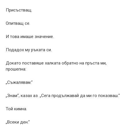
Присъстващ.
Опитващ се.
И това имаше значение.
Подадох му ръката си.
Докато поставяше халката обратно на пръста ми,
прошепна:
„Съжалявам.“
„Знам“, казах аз. „Сега продължавай да ми го показваш.“
Той кимна.
„Всеки ден.“