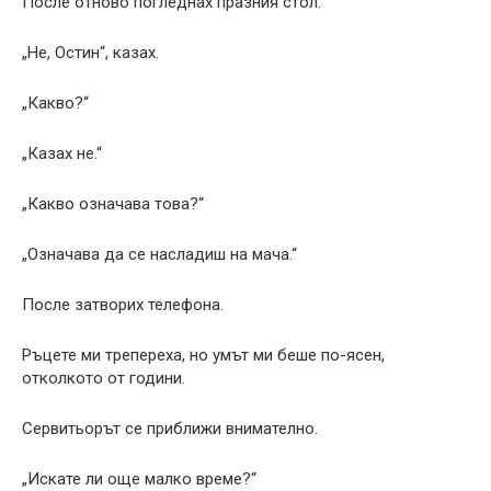
После отново погледнах празния стол.
„Не, Остин“, казах.
„Какво?“
„Казах не.“
„Какво означава това?“
„Означава да се насладиш на мача.“
После затворих телефона.
Ръцете ми трепереха, но умът ми беше по-ясен,
отколкото от години.
Сервитьорът се приближи внимателно.
„Искате ли още малко време?“