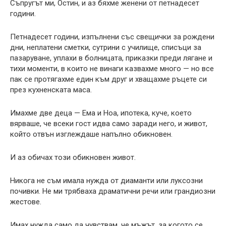
Съпругът ми, Остин, и аз бяхме женени от петнадесет
години.
Петнадесет години, изпълнени със свещички за рождени
дни, неплатени сметки, сутрини с училище, списъци за
пазаруване, уплахи в болницата, приказки преди лягане и
тихи моменти, в които не винаги казвахме много — но все
пак се протягахме един към друг и хващахме ръцете си
през кухненската маса.
Имахме две деца — Ема и Ноа, ипотека, куче, което
вярваше, че всеки гост идва само заради него, и живот,
който отвън изглеждаше напълно обикновен.
И аз обичах този обикновен живот.
Никога не съм имала нужда от диаманти или луксозни
почивки. Не ми трябваха драматични речи или грандиозни
жестове.
Имах нужда само да чувствам, че мъжът, за когото се