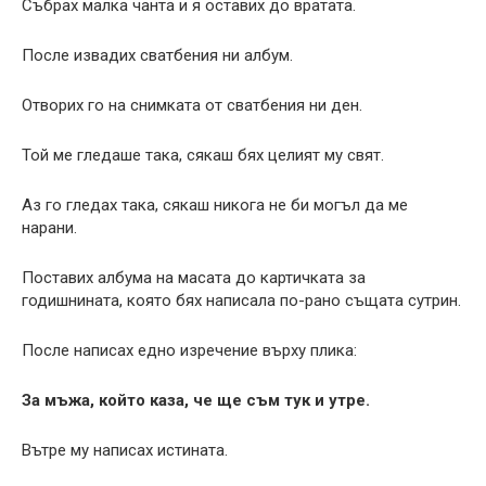
Събрах малка чанта и я оставих до вратата.
После извадих сватбения ни албум.
Отворих го на снимката от сватбения ни ден.
Той ме гледаше така, сякаш бях целият му свят.
Аз го гледах така, сякаш никога не би могъл да ме
нарани.
Поставих албума на масата до картичката за
годишнината, която бях написала по-рано същата сутрин.
После написах едно изречение върху плика:
За мъжа, който каза, че ще съм тук и утре.
Вътре му написах истината.