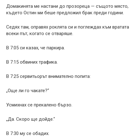
Домакинята ме настани до прозореца — същото място,
където Остин ми беше предложил брак преди години.
Седях там, оправях роклята си и поглеждах към вратата
всеки път, когато се отваряше.
В 7:05 си казах, че паркира.
В 7:15 обвиних трафика.
В 7:25 сервитьорът внимателно попита:
„Още ли го чакате?“
Усмихнах се прекалено бързо.
„Да. Скоро ще дойде.“
В 7:30 му се обадих.