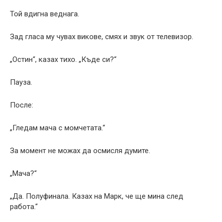
Той вдигна веднага.
Зад гласа му чувах викове, смях и звук от телевизор.
„Остин“, казах тихо. „Къде си?“
Пауза.
После:
„Гледам мача с момчетата.“
За момент не можах да осмисля думите.
„Мача?“
„Да. Полуфинала. Казах на Марк, че ще мина след
работа.“