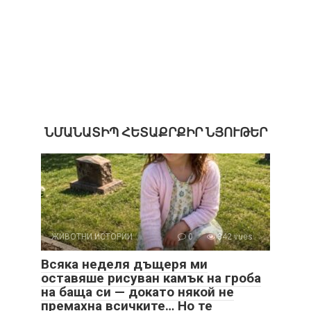
ՆՄԱՆԱՏԻՊ ՀԵՏԱՔՐՔԻՐ ՆՅՈՒԹԵՐ
ЖИВОТНИ ИСТОРИИ
0
342 vues
Всяка неделя дъщеря ми
оставяше рисуван камък на гроба
на баща си — докато някой не
премахна всичките… Но те