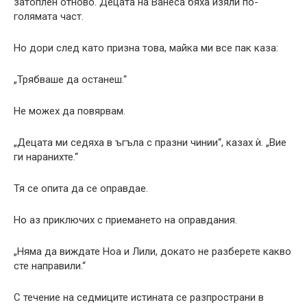
затоплен отново. Децата на Ванеса бяха изяли по-
голямата част.
Но дори след като призна това, майка ми все пак каза:
„Трябваше да останеш.“
Не можех да повярвам.
„Децата ми седяха в ъгъла с празни чинии“, казах ѝ. „Вие
ги наранихте.“
Тя се опита да се оправдае.
Но аз приключих с приемането на оправдания.
„Няма да виждате Ноа и Лили, докато не разберете какво
сте направили.“
С течение на седмиците истината се разпространи в