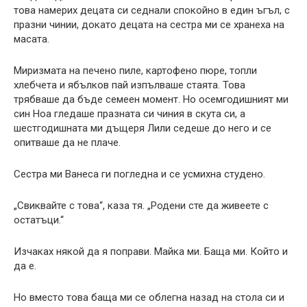
това намерих децата си седнали спокойно в един ъгъл, с
празни чинии, докато децата на сестра ми се хранеха на
масата.
Миризмата на печено пиле, картофено пюре, топли
хлебчета и ябълков пай изпълваше стаята. Това
трябваше да бъде семеен момент. Но осемгодишният ми
син Ноа гледаше празната си чиния в скута си, а
шестгодишната ми дъщеря Лили седеше до него и се
опитваше да не плаче.
Сестра ми Ванеса ги погледна и се усмихна студено.
„Свиквайте с това“, каза тя. „Родени сте да живеете с
остатъци.“
Изчаках някой да я поправи. Майка ми. Баща ми. Който и
да е.
Но вместо това баща ми се облегна назад на стола си и