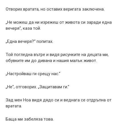
Отворих вратата, но оставих веригата заключена.
„Не можеш да ни изрежеш от живота си заради една
вечеря“, каза той.
„Една вечеря?“ попитах.
Той погледна вътре и видя рисунките на децата ми,
обувките им до дивана и нашия малък живот.
„Настройваш ги срещу нас.“
„Не“, отговорих. „Защитавам ги.“
Зад мен Ноа видя дядо си и веднага се отдръпна от
вратата.
Баща ми забеляза това.