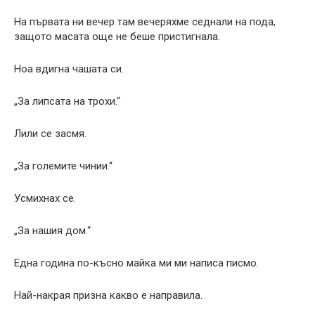
На първата ни вечер там вечеряхме седнали на пода,
защото масата още не беше пристигнала.
Ноа вдигна чашата си.
„За липсата на трохи.“
Лили се засмя.
„За големите чинии.“
Усмихнах се.
„За нашия дом.“
Една година по-късно майка ми ми написа писмо.
Най-накрая призна какво е направила.