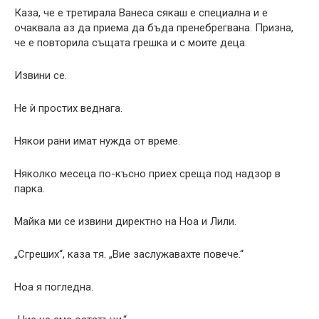
Каза, че е третирала Ванеса сякаш е специална и е
очаквала аз да приема да бъда пренебрегвана. Призна,
че е повторила същата грешка и с моите деца.
Извини се.
Не ѝ простих веднага.
Някои рани имат нужда от време.
Няколко месеца по-късно приех среща под надзор в
парка.
Майка ми се извини директно на Ноа и Лили.
„Сгреших“, каза тя. „Вие заслужавахте повече.“
Ноа я погледна.