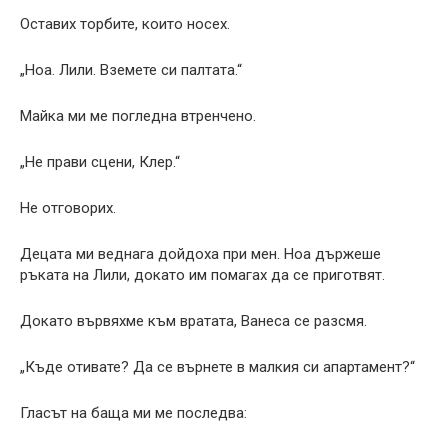
Оставих торбите, които носех.
„Ноа. Лили. Вземете си палтата.“
Майка ми ме погледна втренчено.
„Не прави сцени, Клер.“
Не отговорих.
Децата ми веднага дойдоха при мен. Ноа държеше
ръката на Лили, докато им помагах да се приготвят.
Докато вървяхме към вратата, Ванеса се разсмя.
„Къде отивате? Да се върнете в малкия си апартамент?“
Гласът на баща ми ме последва: