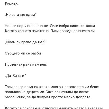
Кимнах.
„Но сега ще ядем.“
Ноа си поръча палачинки. Лили избра пилешки хапки.
Когато храната пристигна, Лили погледна чинията си.
„Имам ли право да ям?“
Сърцето ми се разби.
Протегнах ръка към нея.
„Да. Винаги.“
Тази вечер осъзнах колко много жестокостта им беше
повлияла на децата ми. Бяха се научили да искат
разрешение, за да получат просто малко доброта.
Когато се прибрахме, отворих снимката, която Ванеса ми