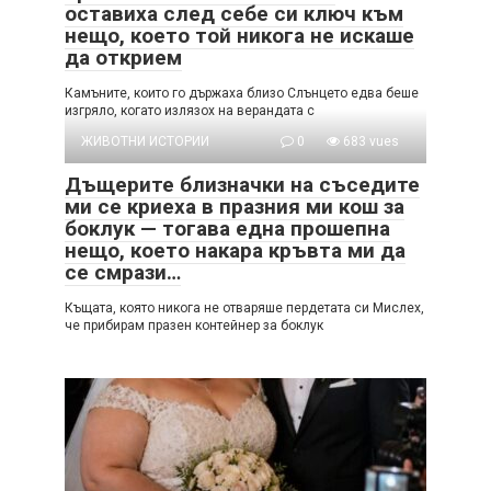
оставиха след себе си ключ към
нещо, което той никога не искаше
да открием
Камъните, които го държаха близо Слънцето едва беше
изгряло, когато излязох на верандата с
ЖИВОТНИ ИСТОРИИ
0
683 vues
Дъщерите близначки на съседите
ми се криеха в празния ми кош за
боклук — тогава една прошепна
нещо, което накара кръвта ми да
се смрази…
Къщата, която никога не отваряше пердетата си Мислех,
че прибирам празен контейнер за боклук