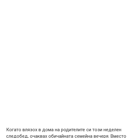
Когато влязох в дома на родителите си този неделен
следобед, очаквах обичайната семейна вечеря. Вместо