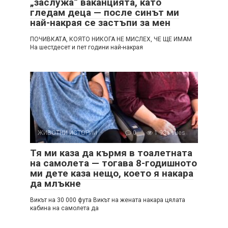
„заслужа“ ваканцията, като
гледам деца — после синът ми
най-накрая се застъпи за мен
ПОЧИВКАТА, КОЯТО НИКОГА НЕ МИСЛЕХ, ЧЕ ЩЕ ИМАМ
На шестдесет и пет години най-накрая
ЖИВОТНИ ИСТОРИИ
0
1 931 vues
Тя ми каза да кърмя в тоалетната
на самолета — тогава 8-годишното
ми дете каза нещо, което я накара
да млъкне
Викът на 30 000 фута Викът на жената накара цялата
кабина на самолета да