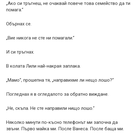
„Ако си тръгнеш, не очаквай повече това семейство да ти
помага.“
Обърнах се.
„Вие никога не сте ни помагали.“
И си тръгнах.
В колата Лили най-накрая заплака.
„Мамо“, прошепна тя, „направихме ли нещо лошо?“
Погледнах я в огледалото за обратно виждане.
„Не, скъпа. Не сте направили нищо лошо.“
Няколко минути по-късно телефонът ми започна да
звъни. Първо майка ми. После Ванеса. После баща ми.