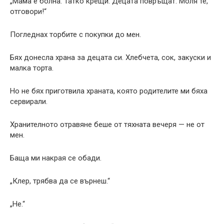
„Мама е болна. Татко крещи. Децата повръщат. Моля те,
отговори!“
Погледнах торбите с покупки до мен.
Бях донесла храна за децата си. Хлебчета, сок, закуски и
малка торта.
Но не бях приготвила храната, която родителите ми бяха
сервирали.
Хранителното отравяне беше от тяхната вечеря — не от
мен.
Баща ми накрая се обади.
„Клер, трябва да се върнеш.“
„Не.“