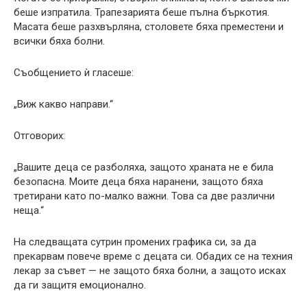
беше изпратила. Трапезарията беше пълна бъркотия.
Масата беше разхвърляна, столовете бяха преместени и
всички бяха болни.
Съобщението ѝ гласеше:
„Виж какво направи.“
Отговорих:
„Вашите деца се разболяха, защото храната не е била
безопасна. Моите деца бяха наранени, защото бяха
третирани като по-малко важни. Това са две различни
неща.“
На следващата сутрин промених графика си, за да
прекарвам повече време с децата си. Обадих се на техния
лекар за съвет — не защото бяха болни, а защото исках
да ги защитя емоционално.