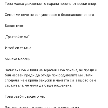
Това малко движение го нарани повече от всеки спор.
Синът ми вече не се чувстваше в безопасност с него.
Казах тихо:
„Тръгвайте си.“
И той си тръгна.
Минаха месеци.
Записах Ноа и Лили на терапия. Ноа призна, че преди е
бил нервен преди да отиде при родителите ми. Лили
сподели, че е крила закуски в чантата си, защото се е
страхувала, че няма да бъде нахранена.
Това разби сърцето ми.
Затова създадох нещо просто в кухнята ни.