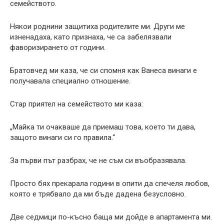
семейството.
Някои роднини защитиха родителите ми. Други ме
изненадаха, като признаха, че са забелязвали
фаворизирането от години.
Братовчед ми каза, че си спомня как Ванеса винаги е
получавала специално отношение.
Стар приятел на семейството ми каза:
„Майка ти очакваше да приемаш това, което ти дава,
защото винаги си го правила.“
За първи път разбрах, че не съм си въобразявала.
Просто бях прекарала години в опити да спечеля любов,
която е трябвало да ми бъде дадена безусловно.
Две седмици по-късно баща ми дойде в апартамента ми.