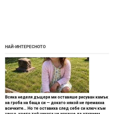
НАЙ-ИНТЕРЕСНОТО
Всяка неделя дъщеря ми оставяше рисуван камък
на гроба на баща си — докато някой не премахна
всичките… Но те оставиха след себе си ключ към
нещо, което той никога не искаше да открием