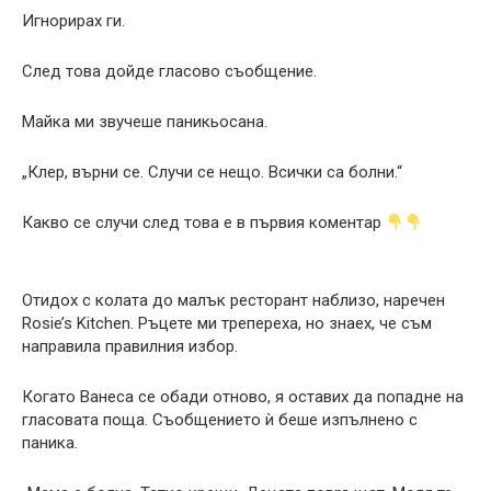
Игнорирах ги.
След това дойде гласово съобщение.
Майка ми звучеше паникьосана.
„Клер, върни се. Случи се нещо. Всички са болни.“
Какво се случи след това е в първия коментар
Отидох с колата до малък ресторант наблизо, наречен
Rosie’s Kitchen. Ръцете ми трепереха, но знаех, че съм
направила правилния избор.
Когато Ванеса се обади отново, я оставих да попадне на
гласовата поща. Съобщението ѝ беше изпълнено с
паника.