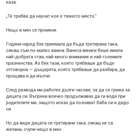
каза:
„Те трябва да научат кое е тяхното място.“
Нещо в мен се промени.
Години наред бях приемала да бъда третирана така,
сякаш съм по-малко важна. Ванеса винаги беше имала
най-добрата стая, най-много внимание и най-големите
празненства. Аз бях тази, която трябваше да бъде
отговорна — дъщерята, която трябваше да разбира, да
прощава и да мълчи.
След развода ми работех дълги часове, за да се грижа за
децата си. Въпреки всичко продължавах да ги водя при
родителите ми, защото исках да познават баба си и дядо
си.
Но да видя децата си третирани така, сякаш не са
желани, счупи нещо в мен.