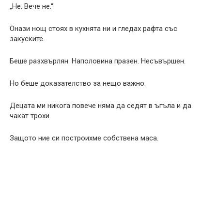
„Не. Вече не.“
Онази нощ стоях в кухнята ни и гледах рафта със
закуските.
Беше разхвърлян. Наполовина празен. Несъвършен.
Но беше доказателство за нещо важно.
Децата ми никога повече няма да седят в ъгъла и да
чакат трохи.
Защото ние си построихме собствена маса.