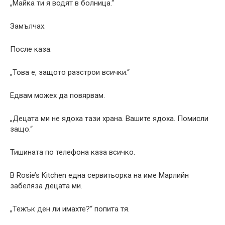
„Майка ти я водят в болница.“
Замълчах.
После каза:
„Това е, защото разстрои всички.“
Едвам можех да повярвам.
„Децата ми не ядоха тази храна. Вашите ядоха. Помисли
защо.“
Тишината по телефона каза всичко.
В Rosie’s Kitchen една сервитьорка на име Марлийн
забеляза децата ми.
„Тежък ден ли имахте?“ попита тя.