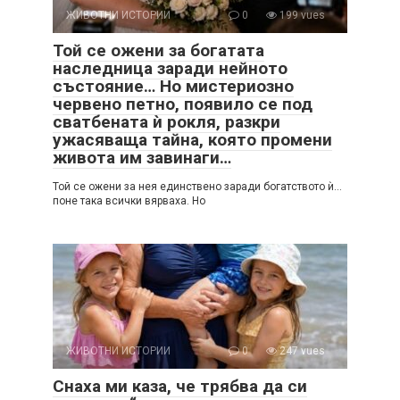
ЖИВОТНИ ИСТОРИИ
0
199 vues
Той се ожени за богатата
наследница заради нейното
състояние… Но мистериозно
червено петно, появило се под
сватбената ѝ рокля, разкри
ужасяваща тайна, която промени
живота им завинаги…
Той се ожени за нея единствено заради богатството ѝ…
поне така всички вярваха. Но
ЖИВОТНИ ИСТОРИИ
0
247 vues
Снаха ми каза, че трябва да си