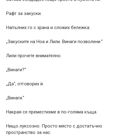
Рафт за закуски.
Напълних го с храна и сложих бележка:
„Закуските на Ноа и Лили. Винаги позволени.“
Лили прочете внимателно.
„Винаги?“
„Да“, отговорих ѝ.
„Винаги.“
Накрая се преместихме в по-голяма къща.
Нищо луксозно. Просто място с достатъчно
пространство за нас.