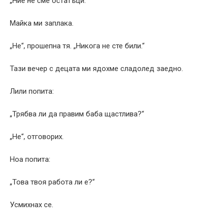
„Ние не сме остатъци.“
Майка ми заплака.
„Не“, прошепна тя. „Никога не сте били.“
Тази вечер с децата ми ядохме сладолед заедно.
Лили попита:
„Трябва ли да правим баба щастлива?“
„Не“, отговорих.
Ноа попита:
„Това твоя работа ли е?“
Усмихнах се.