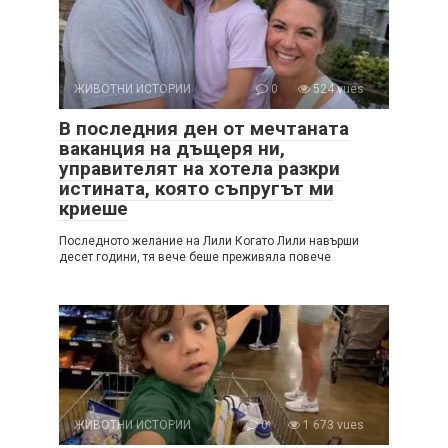
ЖИВОТНИ ИСТОРИИ
0
524 vues
В последния ден от мечтаната
ваканция на дъщеря ни,
управителят на хотела разкри
истината, която съпругът ми
криеше
Последното желание на Лили Когато Лили навърши
десет години, тя вече беше преживяла повече
ЖИВОТНИ ИСТОРИИ
0
1 673 vues