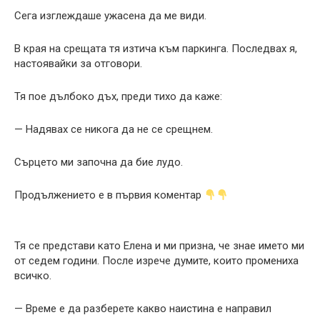
Сега изглеждаше ужасена да ме види.
В края на срещата тя изтича към паркинга. Последвах я,
настоявайки за отговори.
Тя пое дълбоко дъх, преди тихо да каже:
— Надявах се никога да не се срещнем.
Сърцето ми започна да бие лудо.
Продължението е в първия коментар
Тя се представи като Елена и ми призна, че знае името ми
от седем години. После изрече думите, които промениха
всичко.
— Време е да разберете какво наистина е направил