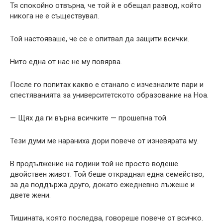
Тя спокойно отвърна, че той ѝ е обещал развод, който
никога не е съществувал.
Той настояваше, че се е опитвал да защити всички.
Нито една от нас не му повярва.
После го попитах какво е станало с изчезналите пари и
спестяванията за университетското образование на Ноа.
— Щях да ги върна всичките — прошепна той.
Тези думи ме нараниха дори повече от изневярата му.
В продължение на години той не просто водеше
двойствен живот. Той беше откраднал една семейство,
за да поддържа друго, докато ежедневно лъжеше и
двете жени.
Тишината, която последва, говореше повече от всичко.