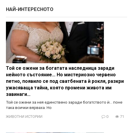
НАЙ-ИНТЕРЕСНОТО
Той се ожени за богатата наследница заради
нейното състояние… Но мистериозно червено
петно, появило се под сватбената ѝ рокля, разкри
ужасяваща тайна, която промени живота им
завинаги…
Той се ожени за нея единствено заради богатството ѝ… поне
така всички вярваха. Но
ЖИВОТНИ ИСТОРИИ
0
71