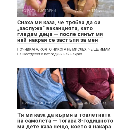
ЖИВОТНИ ИСТОРИИ
0
120 vues
Снаха ми каза, че трябва да си
„заслужа“ ваканцията, като
гледам деца — после синът ми
най-накрая се застъпи за мен
ПОЧИВКАТА, КОЯТО НИКОГА НЕ МИСЛЕХ, ЧЕ ЩЕ ИМАМ
На шестдесет и пет години най-накрая
ЖИВОТНИ ИСТОРИИ
0
1 752 vues
Тя ми каза да кърмя в тоалетната
на самолета — тогава 8-годишното
ми дете каза нещо, което я накара