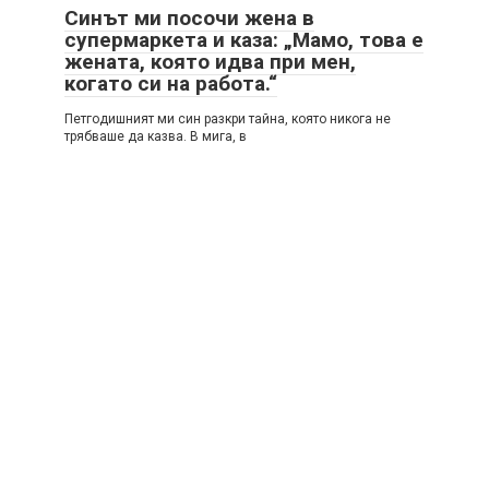
Синът ми посочи жена в
супермаркета и каза: „Мамо, това е
жената, която идва при мен,
когато си на работа.“
Петгодишният ми син разкри тайна, която никога не
трябваше да казва. В мига, в