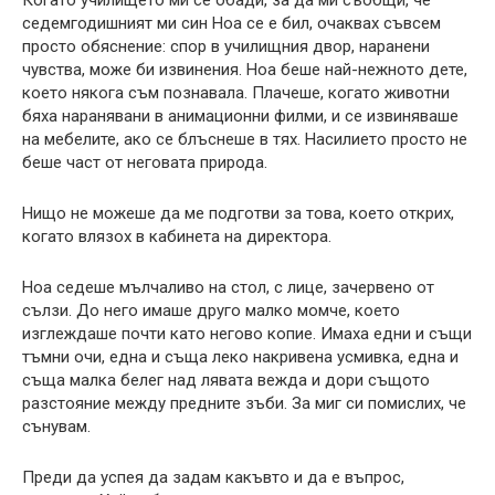
Когато училището ми се обади, за да ми съобщи, че
седемгодишният ми син Ноа се е бил, очаквах съвсем
просто обяснение: спор в училищния двор, наранени
чувства, може би извинения. Ноа беше най-нежното дете,
което някога съм познавала. Плачеше, когато животни
бяха наранявани в анимационни филми, и се извиняваше
на мебелите, ако се блъснеше в тях. Насилието просто не
беше част от неговата природа.
Нищо не можеше да ме подготви за това, което открих,
когато влязох в кабинета на директора.
Ноа седеше мълчаливо на стол, с лице, зачервено от
сълзи. До него имаше друго малко момче, което
изглеждаше почти като негово копие. Имаха едни и същи
тъмни очи, една и съща леко накривена усмивка, една и
съща малка белег над лявата вежда и дори същото
разстояние между предните зъби. За миг си помислих, че
сънувам.
Преди да успея да задам какъвто и да е въпрос,