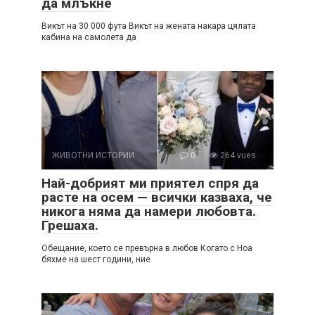
да млъкне
Викът на 30 000 фута Викът на жената накара цялата
кабина на самолета да
ЖИВОТНИ ИСТОРИИ
0
264 vues
Най-добрият ми приятел спря да
расте на осем — всички казваха, че
никога няма да намери любовта.
Грешаха.
Обещание, което се превърна в любов Когато с Ноа
бяхме на шест години, ние