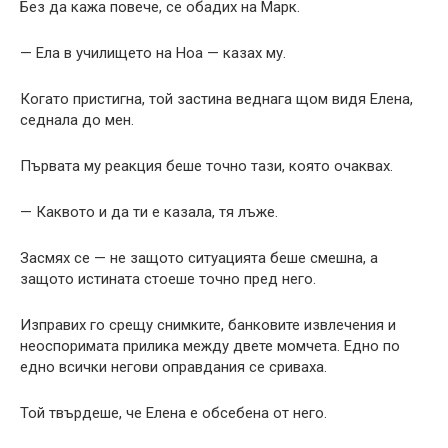
Без да кажа повече, се обадих на Марк.
— Ела в училището на Ноа — казах му.
Когато пристигна, той застина веднага щом видя Елена,
седнала до мен.
Първата му реакция беше точно тази, която очаквах.
— Каквото и да ти е казала, тя лъже.
Засмях се — не защото ситуацията беше смешна, а
защото истината стоеше точно пред него.
Изправих го срещу снимките, банковите извлечения и
неоспоримата прилика между двете момчета. Едно по
едно всички негови оправдания се сриваха.
Той твърдеше, че Елена е обсебена от него.