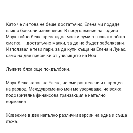
Като че ли това не беше достатъчно, Елена ми подаде
плик с банкови извлечения. В продължение на години
Марк тайно беше превеждал малки суми от нашата обща
сметка — достатъчно малки, за да не бъдат забелязани.
Използвал е тези пари, за да купи къща на Елена и Лукас,
само на две пресечки от училището на Ноа.
Лъжите бяха още по-дълбоки.
Марк беше казал на Елена, че сме разделени и в процес
на развод. Междувременно мен ме уверяваше, че всяка
подозрителна финансова транзакция е напълно
нормална.
Живеехме в две напълно различни версии на една и съща
лъжа.