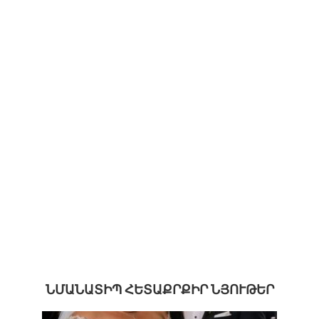
ՆՄԱՆԱՏԻՊ ՀԵՏԱՔՐՔԻՐ ՆՅՈՒԹԵՐ