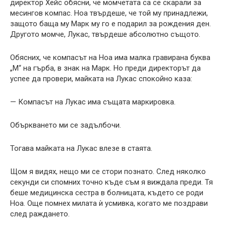
директор Хейс обясни, че момчетата са се скарали за
месингов компас. Ноа твърдеше, че той му принадлежи,
защото баща му Марк му го е подарил за рождения ден.
Другото момче, Лукас, твърдеше абсолютно същото.
Обясних, че компасът на Ноа има малка гравирана буква
„М“ на гърба, в знак на Марк. Но преди директорът да
успее да провери, майката на Лукас спокойно каза:
— Компасът на Лукас има същата маркировка.
Объркването ми се задълбочи.
Тогава майката на Лукас влезе в стаята.
Щом я видях, нещо ми се стори познато. След няколко
секунди си спомних точно къде съм я виждала преди. Тя
беше медицинска сестра в болницата, където се роди
Ноа. Още помнех милата ѝ усмивка, когато ме поздрави
след раждането.