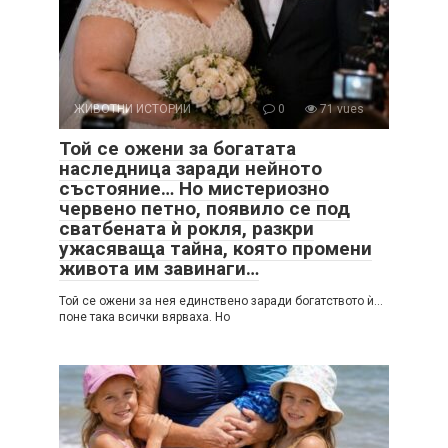
ЖИВОТНИ ИСТОРИИ
0
71 vues
Той се ожени за богатата
наследница заради нейното
състояние… Но мистериозно
червено петно, появило се под
сватбената ѝ рокля, разкри
ужасяваща тайна, която промени
живота им завинаги…
Той се ожени за нея единствено заради богатството ѝ…
поне така всички вярваха. Но