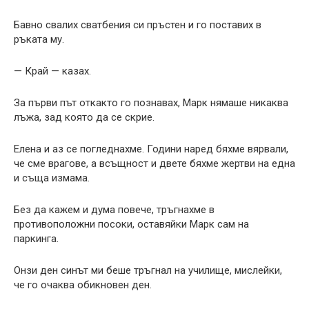
Бавно свалих сватбения си пръстен и го поставих в
ръката му.
— Край — казах.
За първи път откакто го познавах, Марк нямаше никаква
лъжа, зад която да се скрие.
Елена и аз се погледнахме. Години наред бяхме вярвали,
че сме врагове, а всъщност и двете бяхме жертви на една
и съща измама.
Без да кажем и дума повече, тръгнахме в
противоположни посоки, оставяйки Марк сам на
паркинга.
Онзи ден синът ми беше тръгнал на училище, мислейки,
че го очаква обикновен ден.