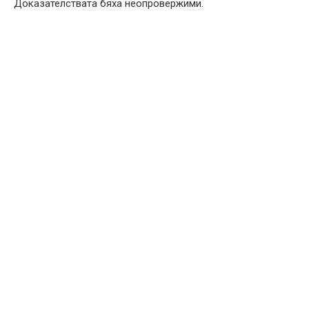
Доказателствата бяха неопровержими.