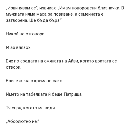
„Извинявам се“, извиках. „Имам новородени близначки. В
мъжката няма маса за повиване, а семейната е
затворена. Ще бъда бърз.“
Никой не отговори.
И аз влязох.
Бях по средата на смяната на Айви, когато вратата се
отвори.
Влезе жена с кремаво сако.
Името на табелката ѝ беше Патриша.
Тя спря, когато ме видя.
„Абсолютно не.“