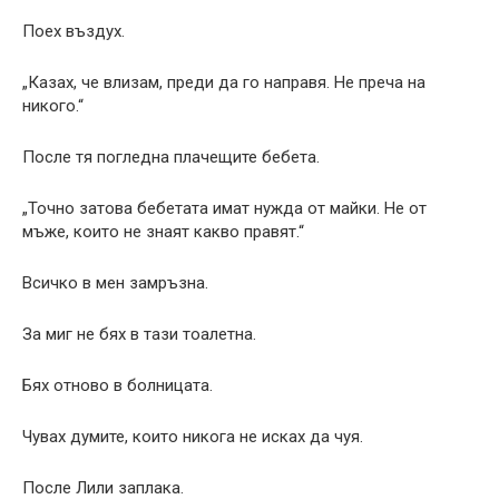
Поех въздух.
„Казах, че влизам, преди да го направя. Не преча на
никого.“
После тя погледна плачещите бебета.
„Точно затова бебетата имат нужда от майки. Не от
мъже, които не знаят какво правят.“
Всичко в мен замръзна.
За миг не бях в тази тоалетна.
Бях отново в болницата.
Чувах думите, които никога не исках да чуя.
После Лили заплака.