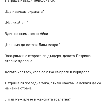
Патриша извади телефона си.
„Ще извикам охраната.“
„Извикайте я.“
Вдигнах внимателно Айви.
„Но няма да оставя Лили мокра.“
Завърших и с втората си дъщеря, докато Патриша
стоеше ядосана.
Когато излязох, хора се бяха събрали в коридора.
Патриша ги погледна така, сякаш очакваше всички да са
на нейна страна.
„Този мъж влезе в женската тоалетна.“