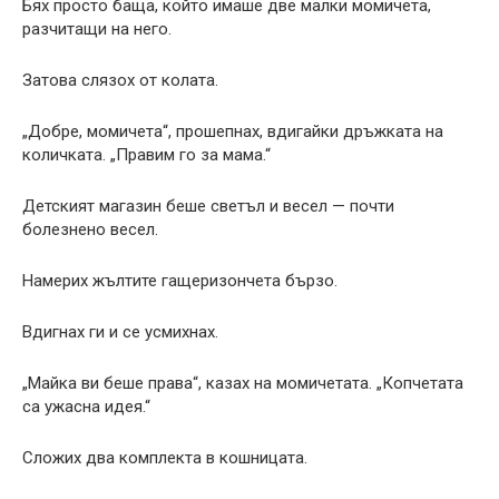
Бях просто баща, който имаше две малки момичета,
разчитащи на него.
Затова слязох от колата.
„Добре, момичета“, прошепнах, вдигайки дръжката на
количката. „Правим го за мама.“
Детският магазин беше светъл и весел — почти
болезнено весел.
Намерих жълтите гащеризончета бързо.
Вдигнах ги и се усмихнах.
„Майка ви беше права“, казах на момичетата. „Копчетата
са ужасна идея.“
Сложих два комплекта в кошницата.