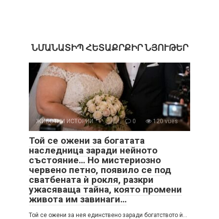
ՆՄԱՆԱՏԻՊ ՀԵՏԱՔՐՔԻՐ ՆՅՈՒԹԵՐ
ЖИВОТНИ ИСТОРИИ
0
120 vues
Той се ожени за богатата
наследница заради нейното
състояние… Но мистериозно
червено петно, появило се под
сватбената ѝ рокля, разкри
ужасяваща тайна, която промени
живота им завинаги…
Той се ожени за нея единствено заради богатството ѝ…