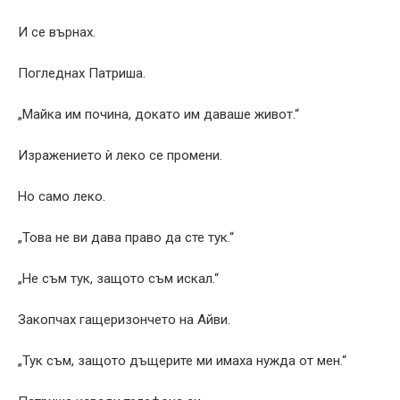
И се върнах.
Погледнах Патриша.
„Майка им почина, докато им даваше живот.“
Изражението ѝ леко се промени.
Но само леко.
„Това не ви дава право да сте тук.“
„Не съм тук, защото съм искал.“
Закопчах гащеризончето на Айви.
„Тук съм, защото дъщерите ми имаха нужда от мен.“