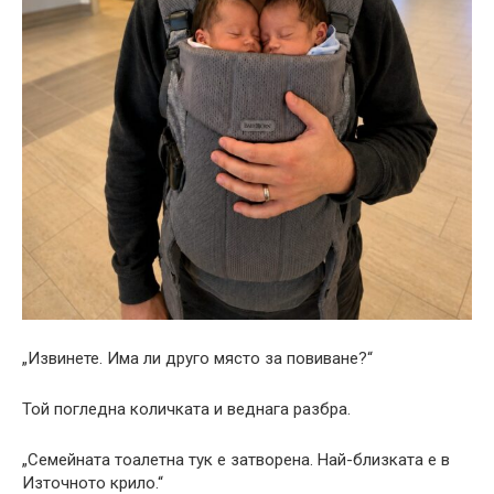
„Извинете. Има ли друго място за повиване?“
Той погледна количката и веднага разбра.
„Семейната тоалетна тук е затворена. Най-близката е в
Източното крило.“