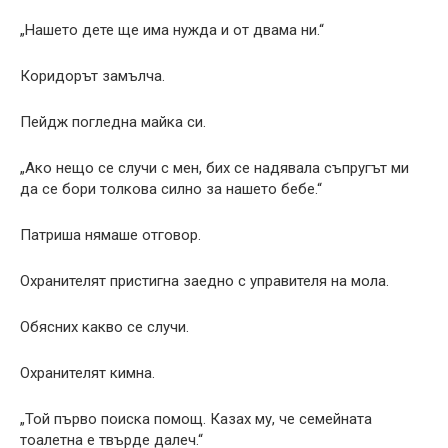
„Нашето дете ще има нужда и от двама ни.“
Коридорът замълча.
Пейдж погледна майка си.
„Ако нещо се случи с мен, бих се надявала съпругът ми
да се бори толкова силно за нашето бебе.“
Патриша нямаше отговор.
Охранителят пристигна заедно с управителя на мола.
Обясних какво се случи.
Охранителят кимна.
„Той първо поиска помощ. Казах му, че семейната
тоалетна е твърде далеч.“