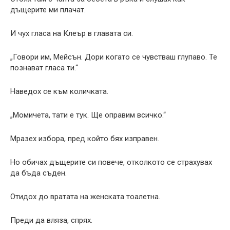
дъщерите ми плачат.
И чух гласа на Клеър в главата си.
„Говори им, Мейсън. Дори когато се чувстваш глупаво. Те
познават гласа ти.“
Наведох се към количката.
„Момичета, тати е тук. Ще оправим всичко.“
Мразех избора, пред който бях изправен.
Но обичах дъщерите си повече, отколкото се страхувах
да бъда съден.
Отидох до вратата на женската тоалетна.
Преди да вляза, спрях.