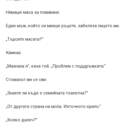
Нямаше маса за повиване.
Един мъж, който си миеше ръцете, забеляза лицето ми.
„Търсите масата?“
Кимнах.
„Махнаха я“, каза той. „Проблем с поддръжката.“
Стомахът ми се сви.
„Знаете ли къде е семейната тоалетна?“
„От другата страна на мола. Източното крило.“
„Колко далеч?“