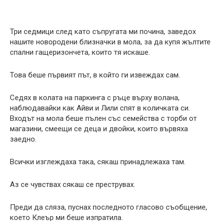
Три седмици след като съпругата ми почина, заведох
нашите новородени близначки в мола, за да купя жълтите
спални гащеризончета, които тя искаше.
Това беше първият път, в който ги извеждах сам.
Седях в колата на паркинга с ръце върху волана,
наблюдавайки как Айви и Лили спят в количката си.
Входът на мола беше пълен със семейства с торби от
магазини, смеещи се деца и двойки, които вървяха
заедно.
Всички изглеждаха така, сякаш принадлежаха там.
Аз се чувствах сякаш се преструвах.
Преди да сляза, пуснах последното гласово съобщение,
което Клеър ми беше изпратила.