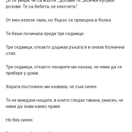
„И се увери, че са жълти“, добави тя. „Всички купуват
розови. Те са бебета, не кексчета.“
От мен излезе смях, но бързо се превърна в болка.
Тя беше починала преди три седмици.
Три седмици, откакто държах ръката ѝ в онази болнична
стая.
Три седмици, откакто лекарите ми казаха, че няма да се
прибере у дома.
Хората постоянно ми казваха, че съм силен.
Те не виждаха нощите, в които гледах тавана, ужасен, че
няма да знам какво правя.
Не бях силен.