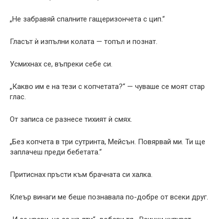
„Не забравяй спалните гащеризончета с цип.“
Гласът ѝ изпълни колата — топъл и познат.
Усмихнах се, въпреки себе си.
„Какво им е на тези с копчетата?“ — чуваше се моят стар
глас.
От записа се разнесе тихият ѝ смях.
„Без копчета в три сутринта, Мейсън. Повярвай ми. Ти ще
заплачеш преди бебетата.“
Притиснах пръсти към брачната си халка.
Клеър винаги ме беше познавала по-добре от всеки друг.