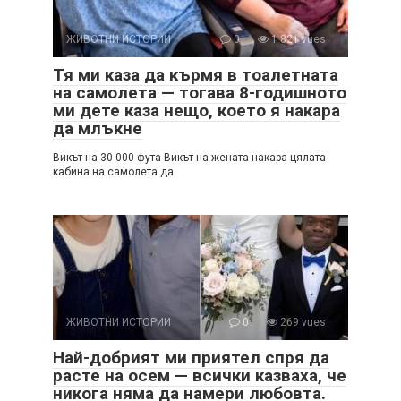
ЖИВОТНИ ИСТОРИИ
0
1 821 vues
Тя ми каза да кърмя в тоалетната
на самолета — тогава 8-годишното
ми дете каза нещо, което я накара
да млъкне
Викът на 30 000 фута Викът на жената накара цялата
кабина на самолета да
ЖИВОТНИ ИСТОРИИ
0
269 vues
Най-добрият ми приятел спря да
расте на осем — всички казваха, че
никога няма да намери любовта.