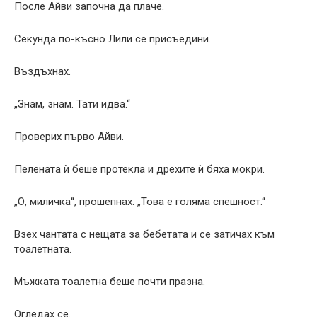
После Айви започна да плаче.
Секунда по-късно Лили се присъедини.
Въздъхнах.
„Знам, знам. Тати идва.“
Проверих първо Айви.
Пелената ѝ беше протекла и дрехите ѝ бяха мокри.
„О, миличка“, прошепнах. „Това е голяма спешност.“
Взех чантата с нещата за бебетата и се затичах към
тоалетната.
Мъжката тоалетна беше почти празна.
Огледах се.