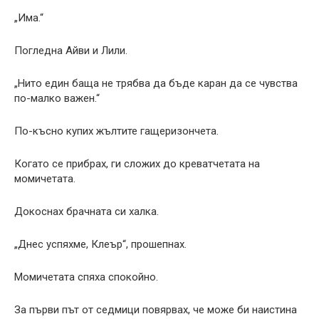
„Има.“
Погледна Айви и Лили.
„Нито един баща не трябва да бъде каран да се чувства
по-малко важен.“
По-късно купих жълтите гащеризончета.
Когато се прибрах, ги сложих до креватчетата на
момичетата.
Докоснах брачната си халка.
„Днес успяхме, Клеър“, прошепнах.
Момичетата спяха спокойно.
За първи път от седмици повярвах, че може би наистина