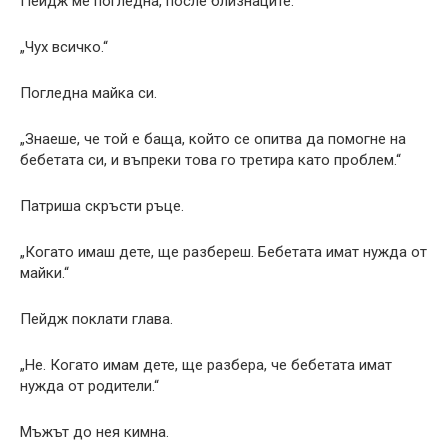
Пейдж ме погледна, после близнаците.
„Чух всичко.“
Погледна майка си.
„Знаеше, че той е баща, който се опитва да помогне на
бебетата си, и въпреки това го третира като проблем.“
Патриша скръсти ръце.
„Когато имаш дете, ще разбереш. Бебетата имат нужда от
майки.“
Пейдж поклати глава.
„Не. Когато имам дете, ще разбера, че бебетата имат
нужда от родители.“
Мъжът до нея кимна.