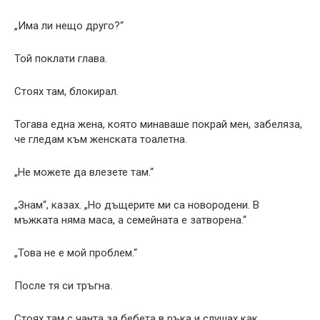
„Има ли нещо друго?“
Той поклати глава.
Стоях там, блокирал.
Тогава една жена, която минаваше покрай мен, забеляза,
че гледам към женската тоалетна.
„Не можете да влезете там.“
„Знам“, казах. „Но дъщерите ми са новородени. В
мъжката няма маса, а семейната е затворена.“
„Това не е мой проблем.“
После тя си тръгна.
Стоях там с чанта за бебета в ръка и слушах как