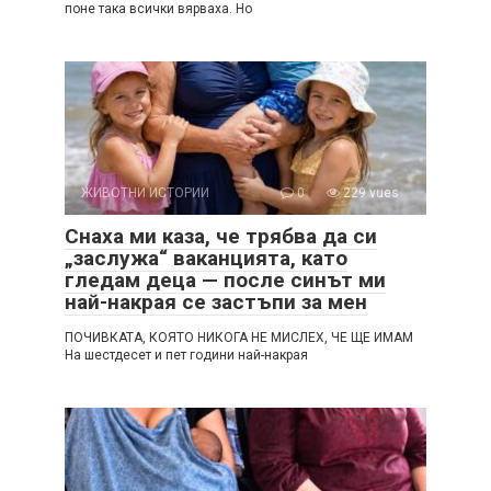
поне така всички вярваха. Но
ЖИВОТНИ ИСТОРИИ
0
229 vues
Снаха ми каза, че трябва да си
„заслужа“ ваканцията, като
гледам деца — после синът ми
най-накрая се застъпи за мен
ПОЧИВКАТА, КОЯТО НИКОГА НЕ МИСЛЕХ, ЧЕ ЩЕ ИМАМ
На шестдесет и пет години най-накрая