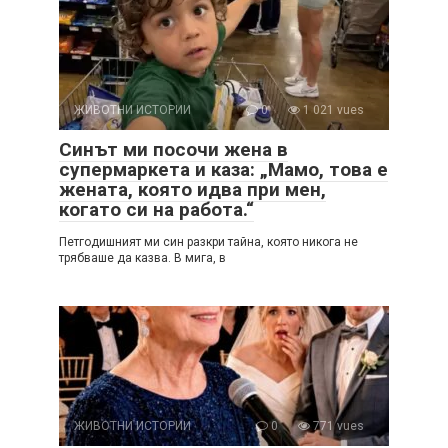
ЖИВОТНИ ИСТОРИИ
0
1 021 vues
Синът ми посочи жена в
супермаркета и каза: „Мамо, това е
жената, която идва при мен,
когато си на работа.“
Петгодишният ми син разкри тайна, която никога не
трябваше да казва. В мига, в
ЖИВОТНИ ИСТОРИИ
0
771 vues