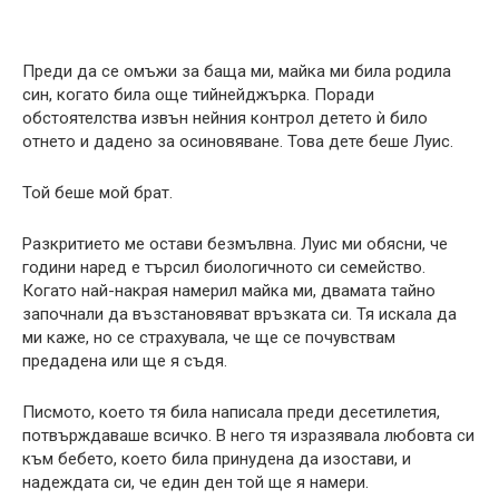
Преди да се омъжи за баща ми, майка ми била родила
син, когато била още тийнейджърка. Поради
обстоятелства извън нейния контрол детето ѝ било
отнето и дадено за осиновяване. Това дете беше Луис.
Той беше мой брат.
Разкритието ме остави безмълвна. Луис ми обясни, че
години наред е търсил биологичното си семейство.
Когато най-накрая намерил майка ми, двамата тайно
започнали да възстановяват връзката си. Тя искала да
ми каже, но се страхувала, че ще се почувствам
предадена или ще я съдя.
Писмото, което тя била написала преди десетилетия,
потвърждаваше всичко. В него тя изразявала любовта си
към бебето, което била принудена да изостави, и
надеждата си, че един ден той ще я намери.