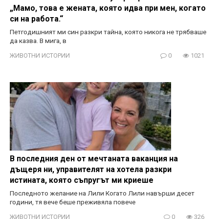
„Мамо, това е жената, която идва при мен, когато
си на работа.“
Петгодишният ми син разкри тайна, която никога не трябваше
да казва. В мига, в
ЖИВОТНИ ИСТОРИИ
0
1021
В последния ден от мечтаната ваканция на
дъщеря ни, управителят на хотела разкри
истината, която съпругът ми криеше
Последното желание на Лили Когато Лили навърши десет
години, тя вече беше преживяла повече
ЖИВОТНИ ИСТОРИИ
0
326