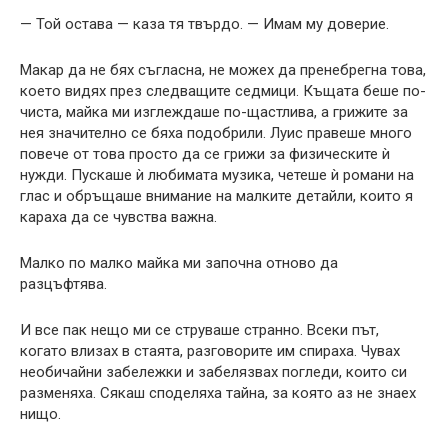
— Той остава — каза тя твърдо. — Имам му доверие.
Макар да не бях съгласна, не можех да пренебрегна това,
което видях през следващите седмици. Къщата беше по-
чиста, майка ми изглеждаше по-щастлива, а грижите за
нея значително се бяха подобрили. Луис правеше много
повече от това просто да се грижи за физическите ѝ
нужди. Пускаше ѝ любимата музика, четеше ѝ романи на
глас и обръщаше внимание на малките детайли, които я
караха да се чувства важна.
Малко по малко майка ми започна отново да
разцъфтява.
И все пак нещо ми се струваше странно. Всеки път,
когато влизах в стаята, разговорите им спираха. Чувах
необичайни забележки и забелязвах погледи, които си
разменяха. Сякаш споделяха тайна, за която аз не знаех
нищо.