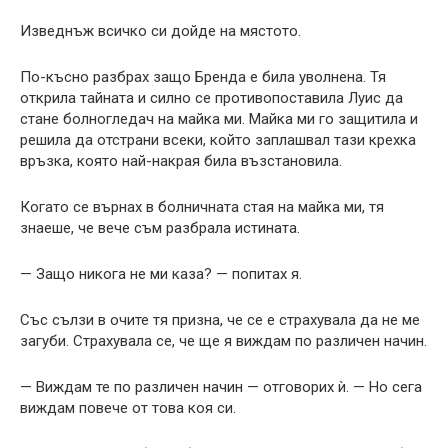
Изведнъж всичко си дойде на мястото.
По-късно разбрах защо Бренда е била уволнена. Тя
открила тайната и силно се противопоставила Луис да
стане болногледач на майка ми. Майка ми го защитила и
решила да отстрани всеки, който заплашвал тази крехка
връзка, която най-накрая била възстановила.
Когато се върнах в болничната стая на майка ми, тя
знаеше, че вече съм разбрала истината.
— Защо никога не ми каза? — попитах я.
Със сълзи в очите тя призна, че се е страхувала да не ме
загуби. Страхувала се, че ще я виждам по различен начин.
— Виждам те по различен начин — отговорих ѝ. — Но сега
виждам повече от това коя си.