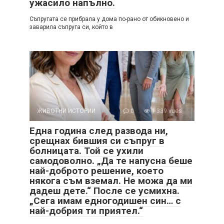
ужасило напълно.
Съпругата се прибрала у дома по-рано от обикновено и
заварила съпруга си, който в
ЖИВОТНИ ИСТОРИИ
0
1 339 vues
Една година след развода ни,
срещнах бившия си съпруг в
болницата. Той се ухили
самодоволно. „Да те напусна беше
най-доброто решение, което
някога съм вземал. Не можа да ми
дадеш дете.“ После се усмихна.
„Сега имам едногодишен син… с
най-добрия ти приятел.“