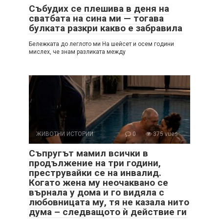
Събудих се плешива в деня на
сватбата на сина ми — тогава
булката разкри какво е забравила
Бележката до леглото ми На шейсет и осем години
мислех, че знам разликата между
ЖИВОТНИ ИСТОРИИ
0
375 vues
Съпругът мамил всички в
продължение на три години,
преструвайки се на инвалид.
Когато жена му неочаквано се
върнала у дома и го видяла с
любовницата му, тя не казала нито
дума – следващото ѝ действие ги