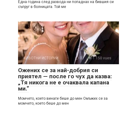
Една година след развода ни попаднах на бившия си
съпруг в болницата. Той ме
ЖИВОТНИ ИСТОРИИ
0
1 150 vues
Ожених се за най-добрия си
приятел — после го чух да казва:
„Тя никога не е очаквала капана
ми.“
Момчето, което винаги беше до мен Омъжих се за
момчето, което беше до мен