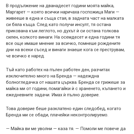
В продължение на дванадесет години моята майка,
Маргарет — която всички наричаха госпожица Маги —
живееше в една и съща стая, в задната част на малката
си бяла къща. След като получи инсулт, тя остана
прикована към леглото, но духът ѝ си остана толкова
силен, колкото винаги. На осемдесет и една години тя
все още имаше мнение за всичко, помнеше рождените
дни на всеки съсед и винаги знаеше кога се преструвам,
че всичко е наред.
Тъй като работех на пълен работен ден, разчитах
изключително много на Бренда — надеждна
болногледачка от нашата църква. Бренда се грижеше за
майка ми от години, помагайки ѝ с храненето, къпането и
ежедневните задачи. Имах ѝ пълно доверие.
Това доверие беше разклатено един следобед, когато
Бренда ми се обади, плачейки неконтролируемо.
— Майка ви ме уволни — каза тя. — Помоли ме повече да