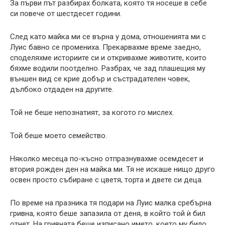
За първи път разбирах болката, която тя носеше в себе
си повече от шестдесет години.
След като майка ми се върна у дома, отношенията ми с
Луис бавно се промениха. Прекарвахме време заедно,
споделяхме историите си и откривахме животите, които
бяхме водили поотделно. Разбрах, че зад плашещия му
външен вид се крие добър и състрадателен човек,
дълбоко отдаден на другите.
Той не беше непознатият, за когото го мислех.
Той беше моето семейство.
Няколко месеца по-късно отпразнувахме осемдесет и
втория рожден ден на майка ми. Тя не искаше нищо друго
освен просто събиране с цветя, торта и двете си деца.
По време на празника тя подари на Луис малка сребърна
гривна, която беше запазила от деня, в който той ѝ бил
отнет. На гривната беше изписано името, което му било