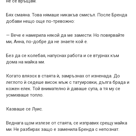
не се връщам.
Бях смаяна. Това нямаше никакъв смисъл. После Бренда
добави нещо още по-тревожно:
— Вече е намерила някой да ме замести. Но повярвайте
ми, Анна, по-добре да не знаете кой е.
Без да се колебая, напуснах работа и се втурнах към
дома на майка ми.
Когато влязох в стаята ѝ, замръзнах от изненада. До
леглото ѝ седеше висок мъж с татуировки, дълга брада и
кожен елек. Той внимателно ѝ даваше супа, а тя му се
усмихваше топло.
Казваше се Луис.
Веднага щом излезе от стаята, се изправих срещу майка
ми. Не разбирах защо е заменила Бренда с непознат.