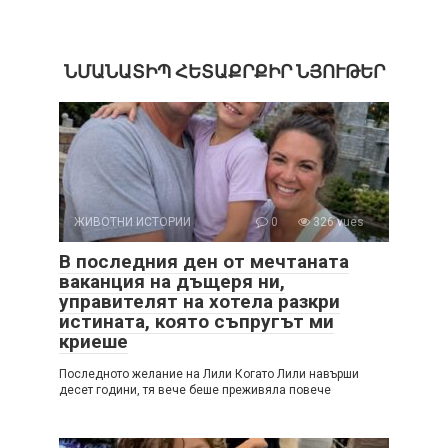
ՆՄԱՆԱՏԻՊ ՀԵՏԱՔՐՔԻՐ ՆՅՈՒԹԵՐ
ЖИВОТНИ ИСТОРИИ
0
326 vues
В последния ден от мечтаната
ваканция на дъщеря ни,
управителят на хотела разкри
истината, която съпругът ми
криеше
Последното желание на Лили Когато Лили навърши
десет години, тя вече беше преживяла повече