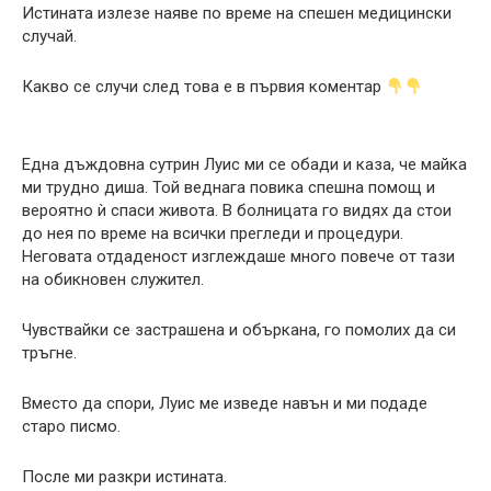
Истината излезе наяве по време на спешен медицински
случай.
Какво се случи след това е в първия коментар
Една дъждовна сутрин Луис ми се обади и каза, че майка
ми трудно диша. Той веднага повика спешна помощ и
вероятно ѝ спаси живота. В болницата го видях да стои
до нея по време на всички прегледи и процедури.
Неговата отдаденост изглеждаше много повече от тази
на обикновен служител.
Чувствайки се застрашена и объркана, го помолих да си
тръгне.
Вместо да спори, Луис ме изведе навън и ми подаде
старо писмо.
После ми разкри истината.