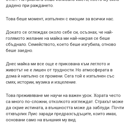
дадено при раждането.
Това беше момент, изпълнен с емоции за всички нас.
Докато се оглеждах около себе си, осъзнах, че най-
голямото желание на майка ми най-накрая се беше
сбъднало. Семейството, което беше изгубила, отново
беше заедно.
Днес майка ми все още е прикована към леглото и
животът не е лишен от трудности. Но атмосферата в
дома ѝ напълно се промени. Сега той е изпълнен със
смях, истории, музика и изцеление.
Това преживяване ме научи на важен урок. Хората често
са много по-сложни, отколкото изглеждат. Страхът може
да скрие истината, а външността може да заблуди. Почти
отхвърлих Луис заради предразсъдъците, които имах,
основани само на външния му вид.