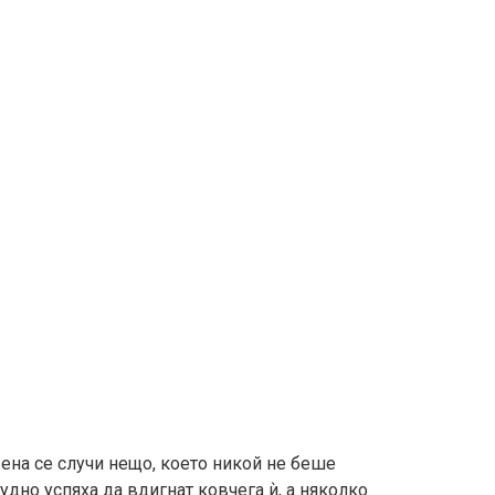
ена се случи нещо, което никой не беше
дно успяха да вдигнат ковчега ѝ, а няколко