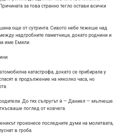
Причината за това странно тегло остави всички
шина още от сутринта. Сивото небе тежеше над
между надгробните паметници, докато роднини и
на име Емили.
ини.
втомобилна катастрофа, докато се прибирала у
спасят в продължение на няколко часа, но
та.
родители. До тях съпругът ѝ — Даниел — мълчеше.
откъсваше поглед от ковчега.
еникът произнесе последните думи на молитвата,
уснат в гроба.