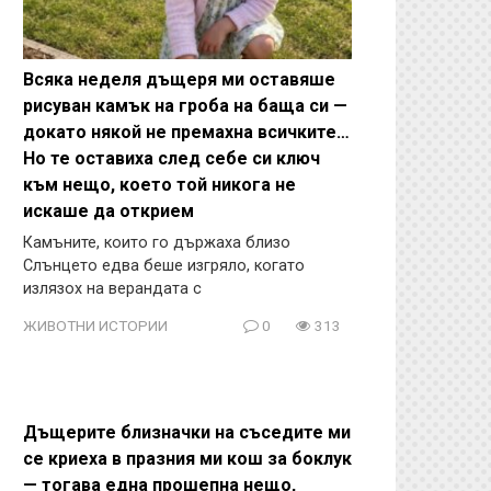
Всяка неделя дъщеря ми оставяше
рисуван камък на гроба на баща си —
докато някой не премахна всичките…
Но те оставиха след себе си ключ
към нещо, което той никога не
искаше да открием
Камъните, които го държаха близо
Слънцето едва беше изгряло, когато
излязох на верандата с
ЖИВОТНИ ИСТОРИИ
0
313
Дъщерите близначки на съседите ми
се криеха в празния ми кош за боклук
— тогава една прошепна нещо,