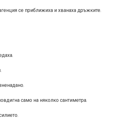
агенция се приближиха и хванаха дръжките.
едаха.
.
изненадано.
 повдигна само на няколко сантиметра.
силието.