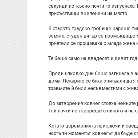
секунди по-късно почти го изпуснаха. 
присъстващи вцепенени на място.
В старото градско гробище цареше ти
земята, студен вятър се промъкваше 
приятели се прощаваха с млада жена 
Тя беше само на двадесет и девет год
Преди няколко дни беше загинала в а
дома. Лекарите се бяха опитвали да я 
травмите ѝ били несъвместими с живо
До затворения ковчег стояха нейните 
Той почти не говореше с никого и не 
Когато церемонията приключи и свещ
настъпи моментът ковчегът да бъде сп