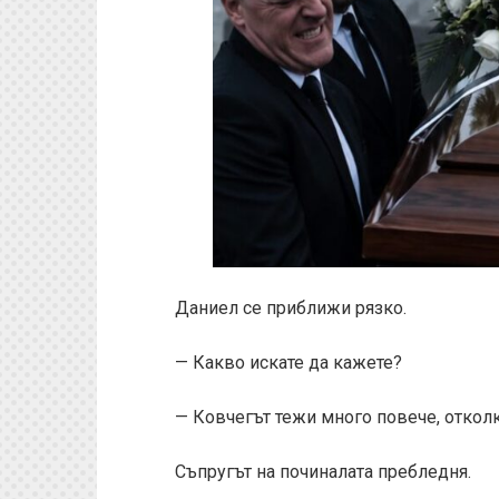
Даниел се приближи рязко.
— Какво искате да кажете?
— Ковчегът тежи много повече, отколк
Съпругът на починалата пребледня.