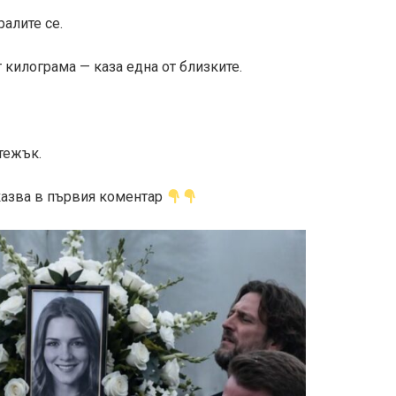
ралите се.
килограма — каза една от близките.
тежък.
зказва в първия коментар