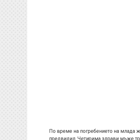
По време на погребението на млада ж
предвидил. Четирима здрави мъже тру