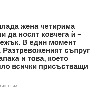
млада жена четирима
 да носят ковчега ѝ –
тежък. В един момент
и. Разтревоженият съпруг
апака и това, което
ило всички присъстващи
 ИСТОРИИ