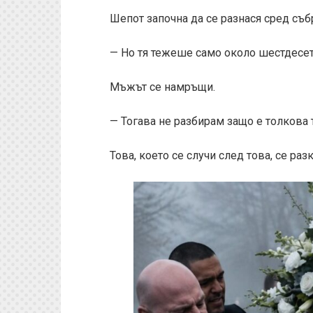
Шепот започна да се разнася сред съб
— Но тя тежеше само около шестдесет 
Мъжът се намръщи.
— Тогава не разбирам защо е толкова 
Това, което се случи след това, се ра