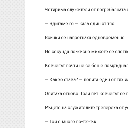
Четирима служители от погребалната 
— Вдигаме го — каза един от тях.
Всички се напрегнаха едновременно.
Но секунда по-късно мъжете се спогл
Ковчегът почти не се беше помръднал
— Какво става? — попита един от тях 
Опитаха отново. Този път ковчегът се
Ръцете на служителите трепереха от у
— Той е много по-тежък…