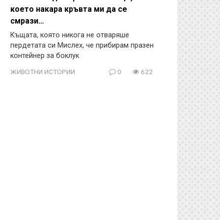
което накара кръвта ми да се
смрази…
Къщата, която никога не отваряше
пердетата си Мислех, че прибирам празен
контейнер за боклук
ЖИВОТНИ ИСТОРИИ
0
622