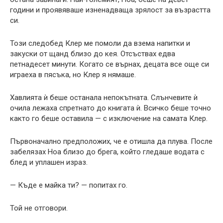
години и проявяваше изненадваща зрялост за възрастта
си.
Този следобед Клер ме помоли да взема напитки и
закуски от щанд близо до кея. Отсъствах едва
петнадесет минути. Когато се върнах, децата все още си
играеха в пясъка, но Клер я нямаше.
Хавлията ѝ беше останала непокътната. Слънчевите ѝ
очила лежаха спретнато до книгата ѝ. Всичко беше точно
както го беше оставила — с изключение на самата Клер.
Първоначално предположих, че е отишла да плува. После
забелязах Ноа близо до брега, който гледаше водата с
блед и уплашен израз.
— Къде е майка ти? — попитах го.
Той не отговори.