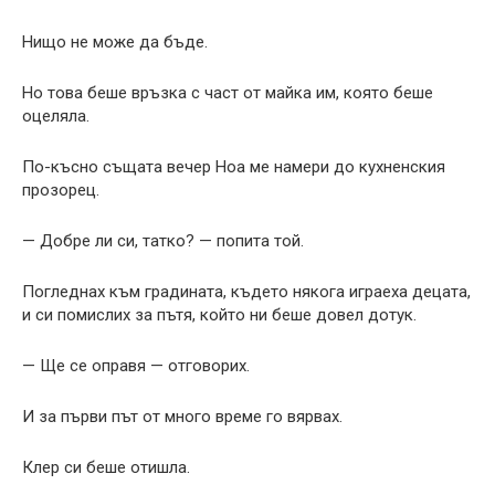
Нищо не може да бъде.
Но това беше връзка с част от майка им, която беше
оцеляла.
По-късно същата вечер Ноа ме намери до кухненския
прозорец.
— Добре ли си, татко? — попита той.
Погледнах към градината, където някога играеха децата,
и си помислих за пътя, който ни беше довел дотук.
— Ще се оправя — отговорих.
И за първи път от много време го вярвах.
Клер си беше отишла.