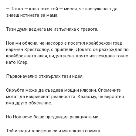
— Татко — каза тихо той — мисля, че заслужаваш да
знаеш истината за мама.
Тези думи веднага ме изпълниха с тревога.
Ноа ми обясни, че наскоро е посетил крайбрежен град,
наречен Крестхолоу, с приятели. Докато се разхождал по
крайбрежната алея, видял жена, която изглеждала точно
като Клер.
Първоначално отхвърлих тази идея.
Скръбта може да създава мощни илюзии. Спомените
могат да изкривяват реалността. Казах му, че вероятно
има друго обяснение.
Но Ноа вече беше предвидил реакцията ми.
Той извади телефона си и ми показа снимка.