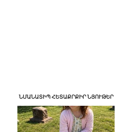
ՆՄԱՆԱՏԻՊ ՀԵՏԱՔՐՔԻՐ ՆՅՈՒԹԵՐ