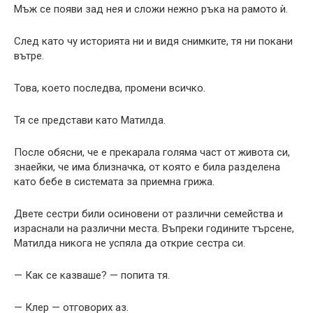
Мъж се появи зад нея и сложи нежно ръка на рамото ѝ.
След като чу историята ни и видя снимките, тя ни покани
вътре.
Това, което последва, промени всичко.
Тя се представи като Матилда.
После обясни, че е прекарала голяма част от живота си,
знаейки, че има близначка, от която е била разделена
като бебе в системата за приемна грижа.
Двете сестри били осиновени от различни семейства и
израснали на различни места. Въпреки годините търсене,
Матилда никога не успяла да открие сестра си.
— Как се казваше? — попита тя.
— Клер — отговорих аз.