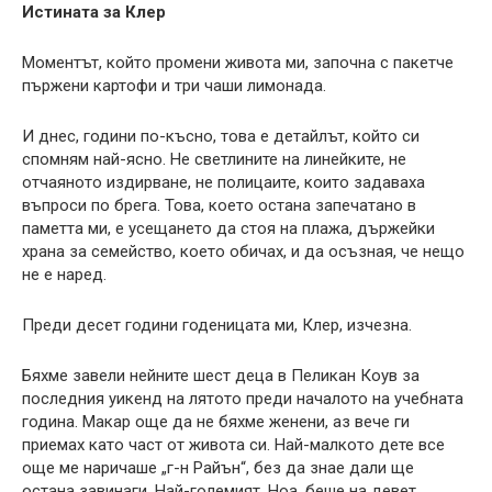
Истината за Клер
Моментът, който промени живота ми, започна с пакетче
пържени картофи и три чаши лимонада.
И днес, години по-късно, това е детайлът, който си
спомням най-ясно. Не светлините на линейките, не
отчаяното издирване, не полицаите, които задаваха
въпроси по брега. Това, което остана запечатано в
паметта ми, е усещането да стоя на плажа, държейки
храна за семейство, което обичах, и да осъзная, че нещо
не е наред.
Преди десет години годеницата ми, Клер, изчезна.
Бяхме завели нейните шест деца в Пеликан Коув за
последния уикенд на лятото преди началото на учебната
година. Макар още да не бяхме женени, аз вече ги
приемах като част от живота си. Най-малкото дете все
още ме наричаше „г-н Райън“, без да знае дали ще
остана завинаги. Най-големият, Ноа, беше на девет