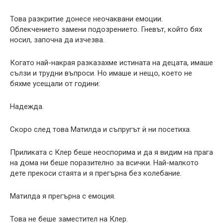
Това разкритие донесе неочаквани емоции.
Облекчението замени подозрението. Гневът, който бях
носил, започна да изчезва.
Когато най-накрая разказахме истината на децата, имаше
сълзи и трудни въпроси. Но имаше и нещо, което не
бяхме усещали от години:
Надежда.
Скоро след това Матилда и съпругът ѝ ни посетиха.
Приликата с Клер беше неоспорима и да я видим на прага
на дома ни беше поразително за всички. Най-малкото
дете прекоси стаята и я прегърна без колебание.
Матилда я прегърна с емоция.
Това не беше заместител на Клер.