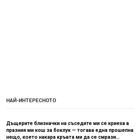
НАЙ-ИНТЕРЕСНОТО
Дъщерите близначки на съседите ми се криеха в
празния ми кош за боклук — тогава една прошепна
нещо, което накара кръвта ми да се смрази…