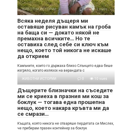
ЖИВОТНИ ИСТОРИИ
0
1 vues
Всяка неделя дъщеря ми
оставяше рисуван камък на гроба
на баща си — докато някой не
премахна всичките… Но те
оставиха след себе си ключ към
нещо, което той никога не искаше
да открием
Камъните, които го държаха близо Слънцето едва беше
изгряло, когато излязох на верандата с
ЖИВОТНИ ИСТОРИИ
0
10 vues
Дъщерите близначки на съседите
ми се криеха в празния ми кош за
боклук — тогава една прошепна
нещо, което накара кръвта ми да
се смрази…
Къщата, която никога не отваряше пердетата си Мислех,
че прибирам празен контейнер за боклук