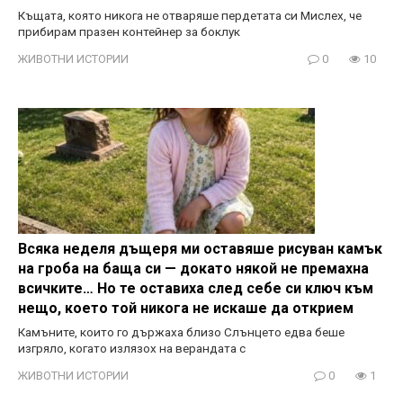
Къщата, която никога не отваряше пердетата си Мислех, че
прибирам празен контейнер за боклук
ЖИВОТНИ ИСТОРИИ
0
10
Всяка неделя дъщеря ми оставяше рисуван камък
на гроба на баща си — докато някой не премахна
всичките… Но те оставиха след себе си ключ към
нещо, което той никога не искаше да открием
Камъните, които го държаха близо Слънцето едва беше
изгряло, когато излязох на верандата с
ЖИВОТНИ ИСТОРИИ
0
1