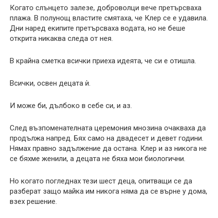
Когато слънцето залезе, доброволци вече претърсваха
плажа. В полунощ властите смятаха, че Клер се е удавила.
Дни наред екипите претърсваха водата, но не беше
открита никаква следа от нея.
В крайна сметка всички приеха идеята, че си е отишла.
Всички, освен децата ѝ.
И може би, дълбоко в себе си, и аз.
След възпоменателната церемония мнозина очакваха да
продължа напред. Бях само на двадесет и девет години.
Нямах правно задължение да остана. Клер и аз никога не
се бяхме женили, а децата не бяха мои биологични.
Но когато погледнах тези шест деца, опитващи се да
разберат защо майка им никога няма да се върне у дома,
взех решение.