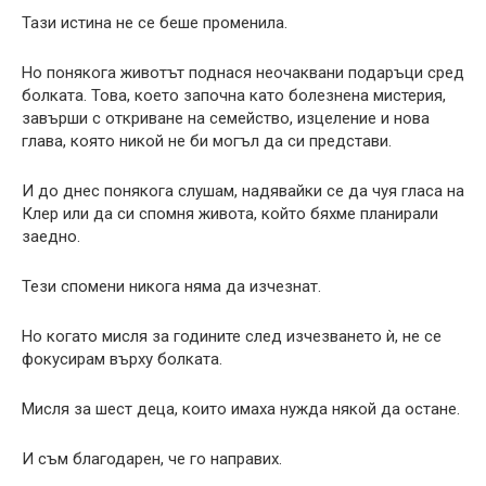
Тази истина не се беше променила.
Но понякога животът поднася неочаквани подаръци сред
болката. Това, което започна като болезнена мистерия,
завърши с откриване на семейство, изцеление и нова
глава, която никой не би могъл да си представи.
И до днес понякога слушам, надявайки се да чуя гласа на
Клер или да си спомня живота, който бяхме планирали
заедно.
Тези спомени никога няма да изчезнат.
Но когато мисля за годините след изчезването ѝ, не се
фокусирам върху болката.
Мисля за шест деца, които имаха нужда някой да остане.
И съм благодарен, че го направих.