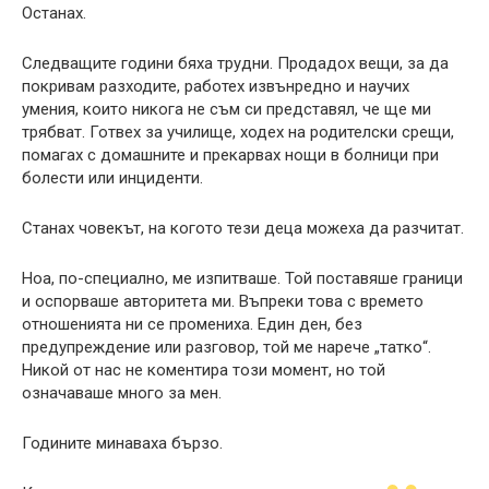
Останах.
Следващите години бяха трудни. Продадох вещи, за да
покривам разходите, работех извънредно и научих
умения, които никога не съм си представял, че ще ми
трябват. Готвех за училище, ходех на родителски срещи,
помагах с домашните и прекарвах нощи в болници при
болести или инциденти.
Станах човекът, на когото тези деца можеха да разчитат.
Ноа, по-специално, ме изпитваше. Той поставяше граници
и оспорваше авторитета ми. Въпреки това с времето
отношенията ни се промениха. Един ден, без
предупреждение или разговор, той ме нарече „татко“.
Никой от нас не коментира този момент, но той
означаваше много за мен.
Годините минаваха бързо.