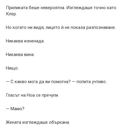
Приликата беше невероятна. Изглеждаше точно като
Клер.
Но когато ни видя, лицето ѝ не показа разпознаване.
Никаква изненада.
Никаква вина.
Нищо.
— С какво мога да ви помогна? — попита учтиво.
Гласът на Ноа се пречупи.
— Мамо?
Жената изглеждаше объркана.