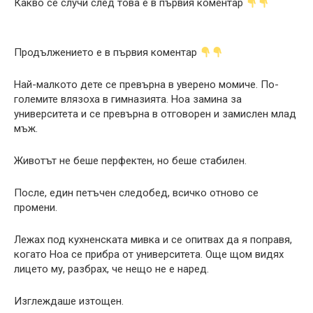
Какво се случи след това е в първия коментар
Продължението е в първия коментар
Най-малкото дете се превърна в уверено момиче. По-
големите влязоха в гимназията. Ноа замина за
университета и се превърна в отговорен и замислен млад
мъж.
Животът не беше перфектен, но беше стабилен.
После, един петъчен следобед, всичко отново се
промени.
Лежах под кухненската мивка и се опитвах да я поправя,
когато Ноа се прибра от университета. Още щом видях
лицето му, разбрах, че нещо не е наред.
Изглеждаше изтощен.