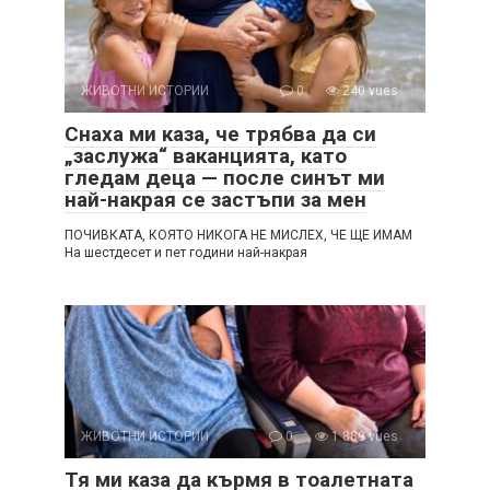
ЖИВОТНИ ИСТОРИИ
0
240 vues
Снаха ми каза, че трябва да си
„заслужа“ ваканцията, като
гледам деца — после синът ми
най-накрая се застъпи за мен
ПОЧИВКАТА, КОЯТО НИКОГА НЕ МИСЛЕХ, ЧЕ ЩЕ ИМАМ
На шестдесет и пет години най-накрая
ЖИВОТНИ ИСТОРИИ
0
1 889 vues
Тя ми каза да кърмя в тоалетната