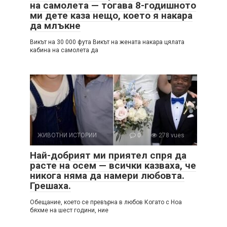
на самолета — тогава 8-годишното
ми дете каза нещо, което я накара
да млъкне
Викът на 30 000 фута Викът на жената накара цялата
кабина на самолета да
ЖИВОТНИ ИСТОРИИ
0
278 vues
Най-добрият ми приятел спря да
расте на осем — всички казваха, че
никога няма да намери любовта.
Грешаха.
Обещание, което се превърна в любов Когато с Ноа
бяхме на шест години, ние