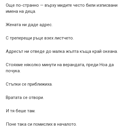
Още по-странно — върху мидите често били изписвани
имена на деца.
Жената ни даде адрес.
С треперещи ръце взех листчето.
Адресът ни отведе до малка жълта къща край океана.
Стояхме няколко минути на верандата, преди Ноа да
почука.
Стъпки се приближиха.
Вратата се отвори.
И тя беше там.
Поне така си помислих в началото.