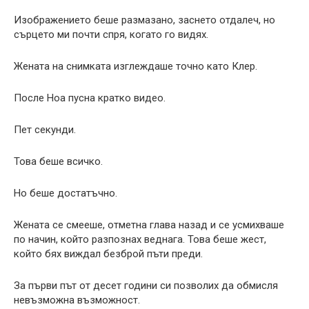
Изображението беше размазано, заснето отдалеч, но
сърцето ми почти спря, когато го видях.
Жената на снимката изглеждаше точно като Клер.
После Ноа пусна кратко видео.
Пет секунди.
Това беше всичко.
Но беше достатъчно.
Жената се смееше, отметна глава назад и се усмихваше
по начин, който разпознах веднага. Това беше жест,
който бях виждал безброй пъти преди.
За първи път от десет години си позволих да обмисля
невъзможна възможност.