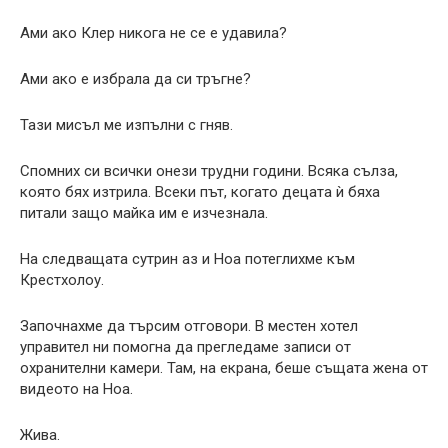
Ами ако Клер никога не се е удавила?
Ами ако е избрала да си тръгне?
Тази мисъл ме изпълни с гняв.
Спомних си всички онези трудни години. Всяка сълза,
която бях изтрила. Всеки път, когато децата ѝ бяха
питали защо майка им е изчезнала.
На следващата сутрин аз и Ноа потеглихме към
Крестхолоу.
Започнахме да търсим отговори. В местен хотел
управител ни помогна да прегледаме записи от
охранителни камери. Там, на екрана, беше същата жена от
видеото на Ноа.
Жива.