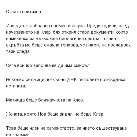
Стаята притихна.
Изведнъж забравен спомен изплува. Преди години, след
изчезването на Клер, бях открил стари документи, които
намекваха за възможна биологична сестра. Тогава
скръбта ме беше смаяла толкова, че никога не последвах
тази следа.
Сега всичко започваше да има смисъл.
Няколко седмици по-късно ДНК тестовете потвърдиха
истината.
Матилда беше близначката на Клер.
Жената, която Ноа беше видял, не беше Клер.
Това беше член на семейството, за чието съществуване
не знаехме.