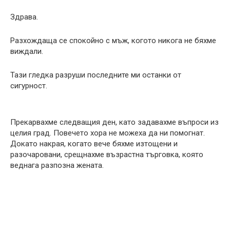
Здрава.
Разхождаща се спокойно с мъж, когото никога не бяхме
виждали.
Тази гледка разруши последните ми останки от
сигурност.
Прекарвахме следващия ден, като задавахме въпроси из
целия град. Повечето хора не можеха да ни помогнат.
Докато накрая, когато вече бяхме изтощени и
разочаровани, срещнахме възрастна търговка, която
веднага разпозна жената.