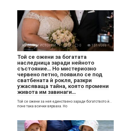
ЖИВОТНИ ИСТОРИИ
0
151 vues
Той се ожени за богатата
наследница заради нейното
състояние… Но мистериозно
червено петно, появило се под
сватбената ѝ рокля, разкри
ужасяваща тайна, която промени
живота им завинаги…
Той се ожени за нея единствено заради богатството ѝ…
поне така всички вярваха. Но