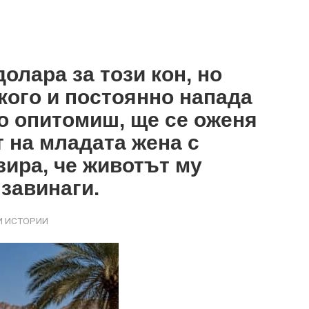
олара за този кон, но
кого и постоянно напада
го опитомиш, ще се оженя
т на младата жена с
зира, че животът му
завинаги.
 ИСТОРИИ