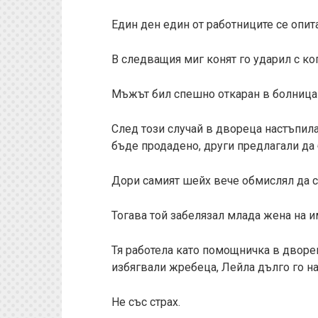
Един ден един от работниците се опита
В следващия миг конят го ударил с ко
Мъжът бил спешно откаран в болница 
След този случай в двореца настъпил
бъде продадено, други предлагали да
Дори самият шейх вече обмислял да с
Тогава той забелязал млада жена на и
Тя работела като помощничка в дворе
избягвали жребеца, Лейла дълго го н
Не със страх.