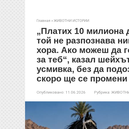
Главная
»
ЖИВОТНИ ИСТОРИИ
„Платих 10 милиона д
той не разпознава ни
хора. Ако можеш да 
за теб“, казал шейхъ
усмивка, без да подо
скоро ще се промени 
Опубликовано:
11.06.2026
Рубрика:
ЖИВОТНИ