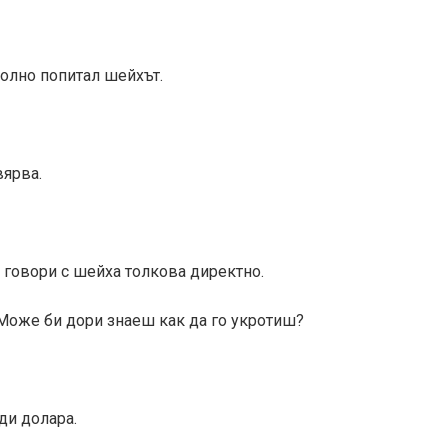
олно попитал шейхът.
вярва.
 говори с шейха толкова директно.
 Може би дори знаеш как да го укротиш?
ди долара.