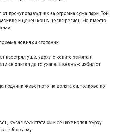
от прочут развъдчик за огромна сума пари. Той
расивия и ценен кон в целия регион. Но вместо
леми.
приеме новия си стопанин.
 наострял уши, удрял с копито земята и
ти се опитал да го ухапе, а веднъж избил от
а подчини животното на волята си, толкова по-
вен, късал въжетата си и се нахвърлял върху
зат в бокса му.