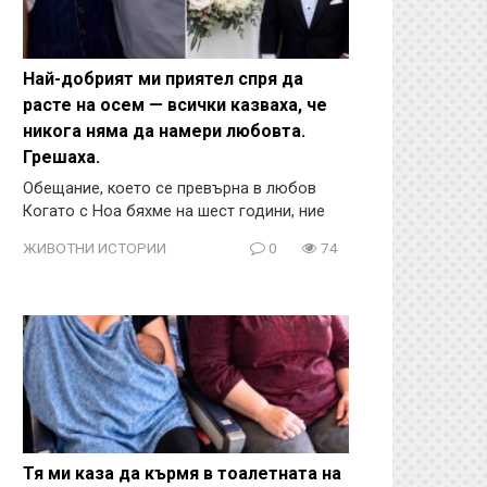
Най-добрият ми приятел спря да
расте на осем — всички казваха, че
никога няма да намери любовта.
Грешаха.
Обещание, което се превърна в любов
Когато с Ноа бяхме на шест години, ние
ЖИВОТНИ ИСТОРИИ
0
74
Тя ми каза да кърмя в тоалетната на