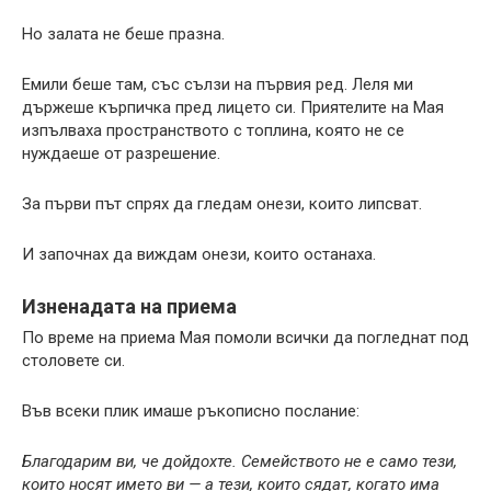
Но залата не беше празна.
Емили беше там, със сълзи на първия ред. Леля ми
държеше кърпичка пред лицето си. Приятелите на Мая
изпълваха пространството с топлина, която не се
нуждаеше от разрешение.
За първи път спрях да гледам онези, които липсват.
И започнах да виждам онези, които останаха.
Изненадата на приема
По време на приема Мая помоли всички да погледнат под
столовете си.
Във всеки плик имаше ръкописно послание:
Благодарим ви, че дойдохте. Семейството не е само тези,
които носят името ви — а тези, които сядат, когато има