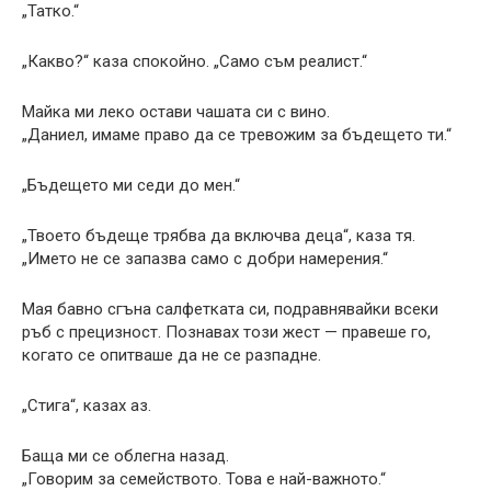
„Татко.“
„Какво?“ каза спокойно. „Само съм реалист.“
Майка ми леко остави чашата си с вино.
„Даниел, имаме право да се тревожим за бъдещето ти.“
„Бъдещето ми седи до мен.“
„Твоето бъдеще трябва да включва деца“, каза тя.
„Името не се запазва само с добри намерения.“
Мая бавно сгъна салфетката си, подравнявайки всеки
ръб с прецизност. Познавах този жест — правеше го,
когато се опитваше да не се разпадне.
„Стига“, казах аз.
Баща ми се облегна назад.
„Говорим за семейството. Това е най-важното.“