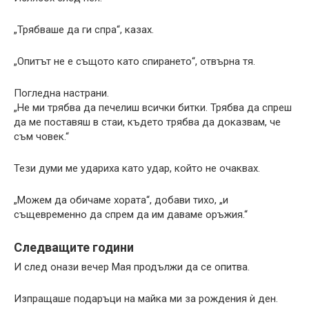
„Трябваше да ги спра“, казах.
„Опитът не е същото като спирането“, отвърна тя.
Погледна настрани.
„Не ми трябва да печелиш всички битки. Трябва да спреш
да ме поставяш в стаи, където трябва да доказвам, че
съм човек.“
Тези думи ме удариха като удар, който не очаквах.
„Можем да обичаме хората“, добави тихо, „и
същевременно да спрем да им даваме оръжия.“
Следващите години
И след онази вечер Мая продължи да се опитва.
Изпращаше подаръци на майка ми за рождения ѝ ден.