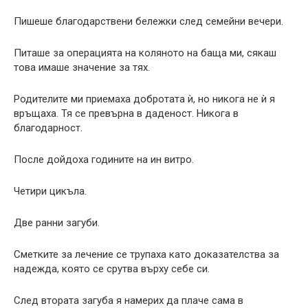
Пишеше благодарствени бележки след семейни вечери.
Питаше за операцията на коляното на баща ми, сякаш
това имаше значение за тях.
Родителите ми приемаха добротата ѝ, но никога не ѝ я
връщаха. Тя се превърна в даденост. Никога в
благодарност.
После дойдоха годините на ин витро.
Четири цикъла.
Две ранни загуби.
Сметките за лечение се трупаха като доказателства за
надежда, която се срутва върху себе си.
След втората загуба я намерих да плаче сама в