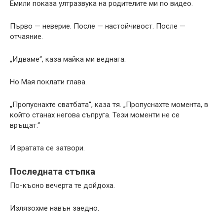
Емили показа ултразвука на родителите ми по видео.
Първо — неверие. После — настойчивост. После —
отчаяние.
„Идваме“, каза майка ми веднага.
Но Мая поклати глава.
„Пропуснахте сватбата“, каза тя. „Пропуснахте момента, в
който станах негова съпруга. Тези моменти не се
връщат.“
И вратата се затвори.
Последната стъпка
По-късно вечерта те дойдоха.
Излязохме навън заедно.