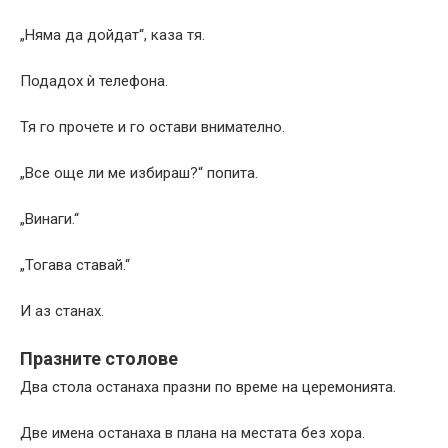
„Няма да дойдат“, каза тя.
Подадох ѝ телефона.
Тя го прочете и го остави внимателно.
„Все още ли ме избираш?“ попита.
„Винаги.“
„Тогава ставай.“
И аз станах.
Празните столове
Два стола останаха празни по време на церемонията.
Две имена останаха в плана на местата без хора.