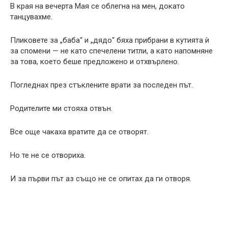
В края на вечерта Мая се облегна на мен, докато
танцувахме.
Пликовете за „баба“ и „дядо“ бяха прибрани в кутията ѝ
за спомени — не като спечелени титли, а като напомняне
за това, което беше предложено и отхвърлено.
Погледнах през стъклените врати за последен път.
Родителите ми стояха отвън.
Все още чакаха вратите да се отворят.
Но те не се отвориха.
И за първи път аз също не се опитах да ги отворя.