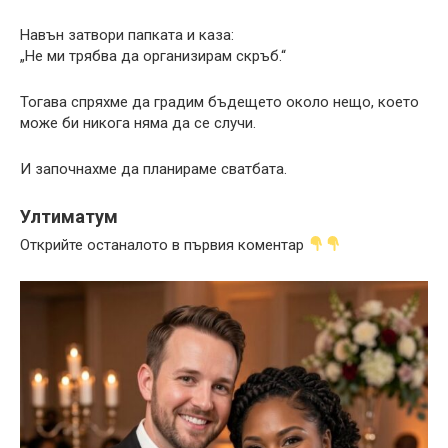
Навън затвори папката и каза:
„Не ми трябва да организирам скръб.“
Тогава спряхме да градим бъдещето около нещо, което
може би никога няма да се случи.
И започнахме да планираме сватбата.
Ултиматум
Открийте останалото в първия коментар