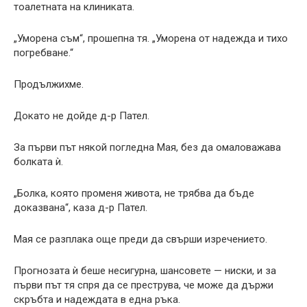
тоалетната на клиниката.
„Уморена съм“, прошепна тя. „Уморена от надежда и тихо
погребване.“
Продължихме.
Докато не дойде д-р Пател.
За първи път някой погледна Мая, без да омаловажава
болката ѝ.
„Болка, която променя живота, не трябва да бъде
доказвана“, каза д-р Пател.
Мая се разплака още преди да свърши изречението.
Прогнозата ѝ беше несигурна, шансовете — ниски, и за
първи път тя спря да се преструва, че може да държи
скръбта и надеждата в една ръка.