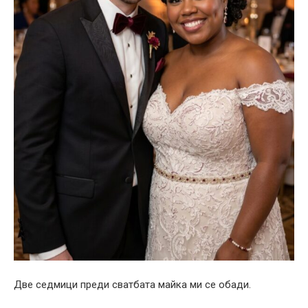
Две седмици преди сватбата майка ми се обади.