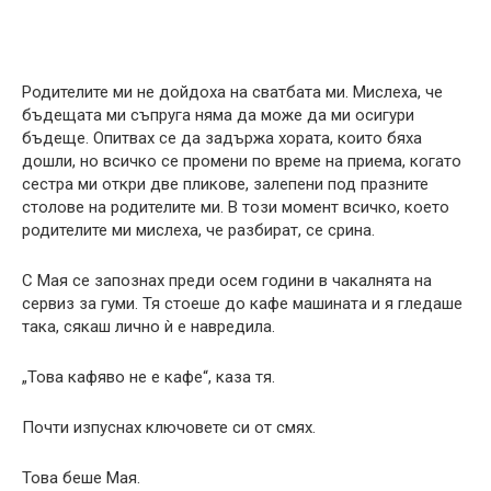
Родителите ми не дойдоха на сватбата ми. Мислеха, че
бъдещата ми съпруга няма да може да ми осигури
бъдеще. Опитвах се да задържа хората, които бяха
дошли, но всичко се промени по време на приема, когато
сестра ми откри две пликове, залепени под празните
столове на родителите ми. В този момент всичко, което
родителите ми мислеха, че разбират, се срина.
С Мая се запознах преди осем години в чакалнята на
сервиз за гуми. Тя стоеше до кафе машината и я гледаше
така, сякаш лично ѝ е навредила.
„Това кафяво не е кафе“, каза тя.
Почти изпуснах ключовете си от смях.
Това беше Мая.