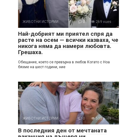
ЖИВОТНИ ИСТОРИИ
0
269 vues
Най-добрият ми приятел спря да
расте на осем — всички казваха, че
никога няма да намери любовта.
Грешаха.
Обещание, което се превърна в любов Когато с Ноа
бяхме на шест години, ние
ЖИВОТНИ ИСТОРИИ
0
530 vues
В последния ден от мечтаната
ваканция на дъщеря ни,