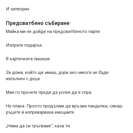
И затворих.
Предсватбено събиране
Майка ми не дойде на предсватбеното парти.
Изпрати подарък.
В картичката пишеше:
За дома, който ще имаш, дори ако никога не бъде
изпълнен с деца.
Мая го прочете преди да успея да я спра.
Не плака. Просто продължи да връзва панделки, сякаш
ръцете ѝ изпреварваха емоциите.
„Няма да си тръгваме“, каза тя.