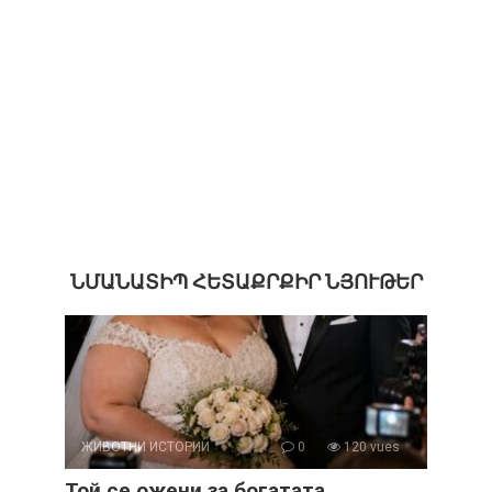
ՆՄԱՆԱՏԻՊ ՀԵՏԱՔՐՔԻՐ ՆՅՈՒԹԵՐ
ЖИВОТНИ ИСТОРИИ
0
120 vues
Той се ожени за богатата