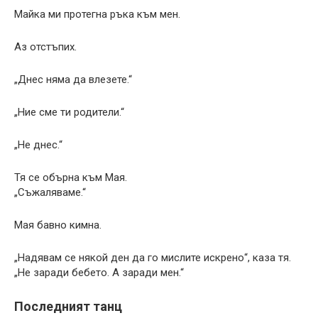
Майка ми протегна ръка към мен.
Аз отстъпих.
„Днес няма да влезете.“
„Ние сме ти родители.“
„Не днес.“
Тя се обърна към Мая.
„Съжаляваме.“
Мая бавно кимна.
„Надявам се някой ден да го мислите искрено“, каза тя.
„Не заради бебето. А заради мен.“
Последният танц