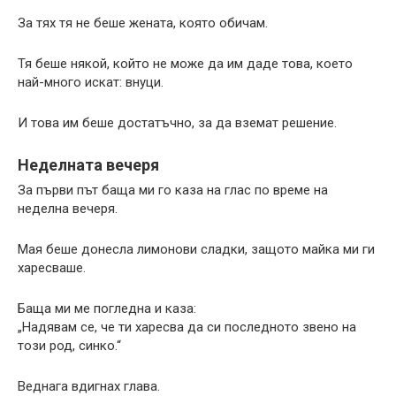
За тях тя не беше жената, която обичам.
Тя беше някой, който не може да им даде това, което
най-много искат: внуци.
И това им беше достатъчно, за да вземат решение.
Неделната вечеря
За първи път баща ми го каза на глас по време на
неделна вечеря.
Мая беше донесла лимонови сладки, защото майка ми ги
харесваше.
Баща ми ме погледна и каза:
„Надявам се, че ти харесва да си последното звено на
този род, синко.“
Веднага вдигнах глава.