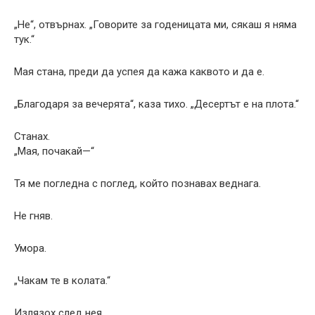
„Не“, отвърнах. „Говорите за годеницата ми, сякаш я няма
тук.“
Мая стана, преди да успея да кажа каквото и да е.
„Благодаря за вечерята“, каза тихо. „Десертът е на плота.“
Станах.
„Мая, почакай—“
Тя ме погледна с поглед, който познавах веднага.
Не гняв.
Умора.
„Чакам те в колата.“
Излязох след нея.