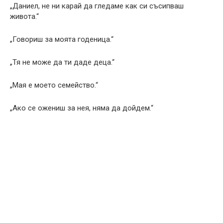
„Даниел, не ни карай да гледаме как си съсипваш
живота.“
„Говориш за моята годеница.“
„Тя не може да ти даде деца.“
„Мая е моето семейство.“
„Ако се ожениш за нея, няма да дойдем.“