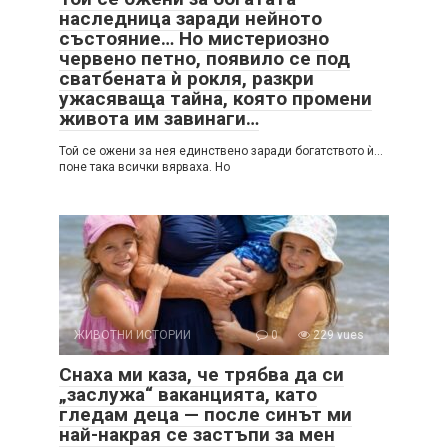
наследница заради нейното
състояние… Но мистериозно
червено петно, появило се под
сватбената ѝ рокля, разкри
ужасяваща тайна, която промени
живота им завинаги…
Той се ожени за нея единствено заради богатството ѝ…
поне така всички вярваха. Но
ЖИВОТНИ ИСТОРИИ
0
229 vues
Снаха ми каза, че трябва да си
„заслужа“ ваканцията, като
гледам деца — после синът ми
най-накрая се застъпи за мен