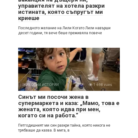
управителят на хотела разкри
истината, която съпругът ми
криеше
Последното желание на Лили Когато Лили навърши
десет години, тя вече беше преживяла повече
ЖИВОТНИ ИСТОРИИ
0
1 698 vues
Синът ми посочи жена в
супермаркета и каза: „Мамо, това е
жената, която идва при мен,
когато си на работа.“
Петгодишният ми син разкри тайна, която никога не
трябваше да казва. В мига, в