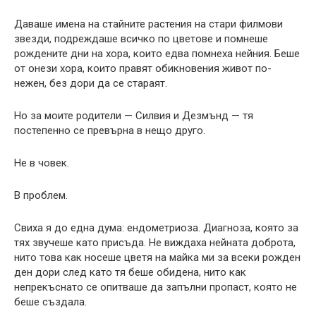
Даваше имена на стайните растения на стари филмови
звезди, подреждаше всичко по цветове и помнеше
рождените дни на хора, които едва помнеха нейния. Беше
от онези хора, които правят обикновения живот по-
нежен, без дори да се стараят.
Но за моите родители — Силвия и Дезмънд — тя
постепенно се превърна в нещо друго.
Не в човек.
В проблем.
Свиха я до една дума: ендометриоза. Диагноза, която за
тях звучеше като присъда. Не виждаха нейната доброта,
нито това как носеше цветя на майка ми за всеки рожден
ден дори след като тя беше обидена, нито как
непрекъснато се опитваше да запълни пропаст, която не
беше създала.