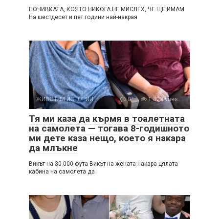
ПОЧИВКАТА, КОЯТО НИКОГА НЕ МИСЛЕХ, ЧЕ ЩЕ ИМАМ
На шестдесет и пет години най-накрая
ЖИВОТНИ ИСТОРИИ
0
1 822 vues
Тя ми каза да кърмя в тоалетната
на самолета — тогава 8-годишното
ми дете каза нещо, което я накара
да млъкне
Викът на 30 000 фута Викът на жената накара цялата
кабина на самолета да