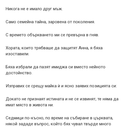
Никога не е имало друг мъж.
Само семейна тайна, заровена от поколения.
С времето объркването ми се превърна в гняв.
Хората, които трябваше да защитят Анна, я бяха
изоставили.
Бяха избрали да пазят имиджа си вместо нейното
достойнство.
Изправих се срещу майка ѝ и ясно заявих позицията си:
Докато не признаят истината и не се извинят, те няма да
имат място в живота ни.
Седмици по-късно, по време на събиране в църквата,
някой зададе въпрос, който бях чувал твърде много