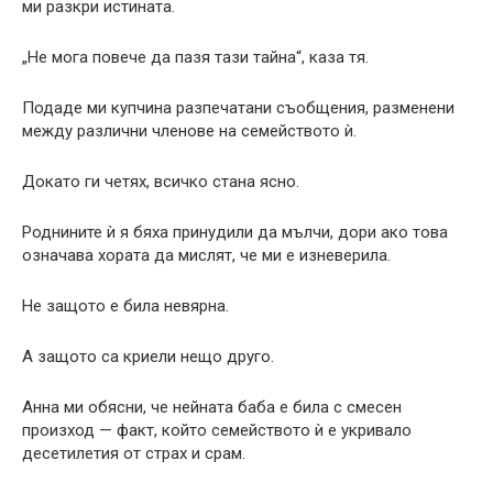
ми разкри истината.
„Не мога повече да пазя тази тайна“, каза тя.
Подаде ми купчина разпечатани съобщения, разменени
между различни членове на семейството ѝ.
Докато ги четях, всичко стана ясно.
Роднините ѝ я бяха принудили да мълчи, дори ако това
означава хората да мислят, че ми е изневерила.
Не защото е била невярна.
А защото са криели нещо друго.
Анна ми обясни, че нейната баба е била с смесен
произход — факт, който семейството ѝ е укривало
десетилетия от страх и срам.