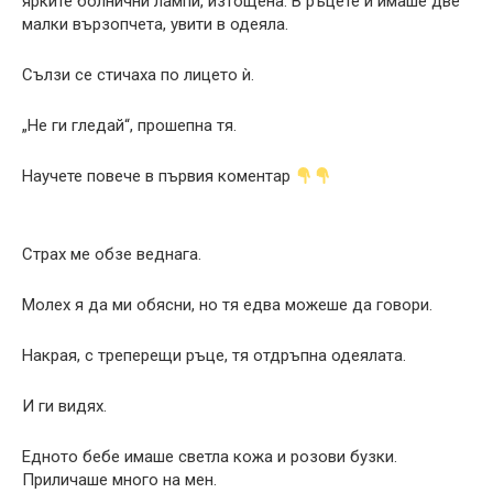
ярките болнични лампи, изтощена. В ръцете ѝ имаше две
малки вързопчета, увити в одеяла.
Сълзи се стичаха по лицето ѝ.
„Не ги гледай“, прошепна тя.
Научете повече в първия коментар
Страх ме обзе веднага.
Молех я да ми обясни, но тя едва можеше да говори.
Накрая, с треперещи ръце, тя отдръпна одеялата.
И ги видях.
Едното бебе имаше светла кожа и розови бузки.
Приличаше много на мен.