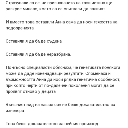
Страхували са се, че признаването на тази истина ще
разкрие минало, което са се опитвали да заличат.
И вместо това оставили Анна сама да носи тежестта на
подозренията.
Оставили я да бъде съденa.
Оставили я да бъде неразбрана.
По-късно специалисти обясниха, че генетиката понякога
може да даде изненадващи резултати. Споменаха и
възможността Анна да носи рядка генетична особеност,
при която черти от по-далечни поколения могат да се
проявят отново у децата.
Външният вид на нашия син не беше доказателство за
изневяра.
Това беше доказателство за нейния произход.