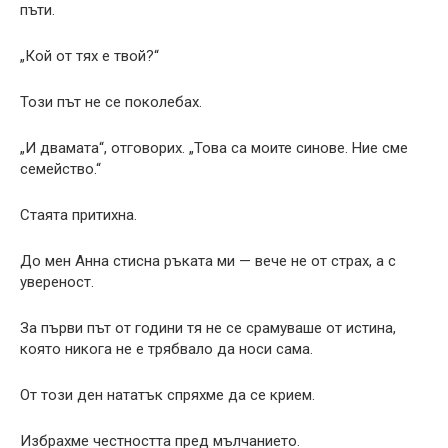
пъти.
„Кой от тях е твой?“
Този път не се поколебах.
„И двамата“, отговорих. „Това са моите синове. Ние сме
семейство.“
Стаята притихна.
До мен Анна стисна ръката ми — вече не от страх, а с
увереност.
За първи път от години тя не се срамуваше от истина,
която никога не е трябвало да носи сама.
От този ден нататък спряхме да се крием.
Избрахме честността пред мълчанието.