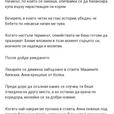
Начинът, по който се смееше, опитвайки се да балансира
купа върху нарастващия си корем.
Вечерите, в които четях на глас истории, убеден, че
бебето по някакъв начин ме чува.
Когато настъпи терминът, семействата ни бяха готови да
празнуват. Бяхме вложили в този момент сърцето си,
всичките си надежди и молитви.
После дойде раждането.
Лекарите се движеха забързано в стаята. Машините
бипкаха. Анна крещеше от болка.
Преди дори да осъзная какво се случва, тя беше
отведена на друго място, а аз останах да крача по
коридора, молейки се за добри новини.
Когато най-накрая ме пуснаха в стаята, Анна лежеше под