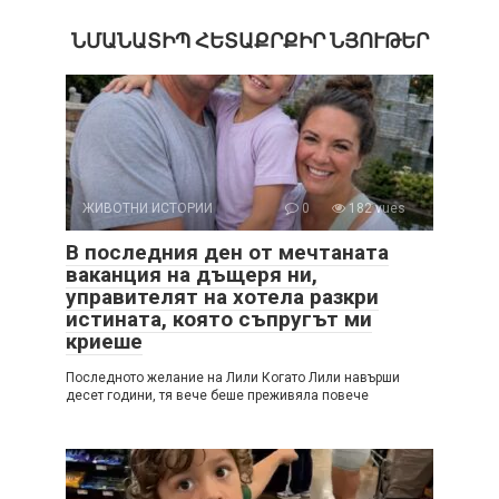
ՆՄԱՆԱՏԻՊ ՀԵՏԱՔՐՔԻՐ ՆՅՈՒԹԵՐ
ЖИВОТНИ ИСТОРИИ
0
182 vues
В последния ден от мечтаната
ваканция на дъщеря ни,
управителят на хотела разкри
истината, която съпругът ми
криеше
Последното желание на Лили Когато Лили навърши
десет години, тя вече беше преживяла повече