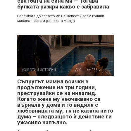
сватбата на сина ми — тогава
булката разкри какво е забравила
Бележката до леглото ми На шейсет и осем години
мислех, че знам разликата между
ЖИВОТНИ ИСТОРИИ
0
355 vues
Съпругът мамил всички в
продължение на три години,
преструвайки се на инвалид.
Когато жена му неочаквано се
върнала у дома и го видяла с
любовницата му, тя не казала нито
дума – следващото ѝ действие ги
ужасило напълно.