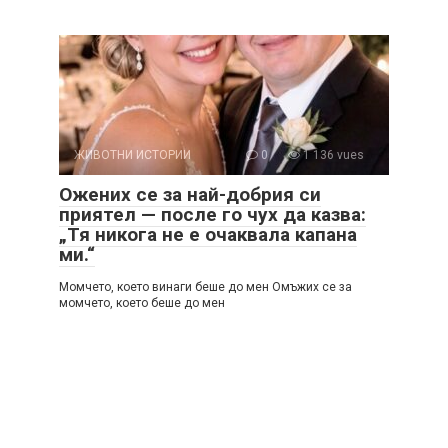
ЖИВОТНИ ИСТОРИИ
0
1 136 vues
Ожених се за най-добрия си
приятел — после го чух да казва:
„Тя никога не е очаквала капана
ми.“
Момчето, което винаги беше до мен Омъжих се за
момчето, което беше до мен