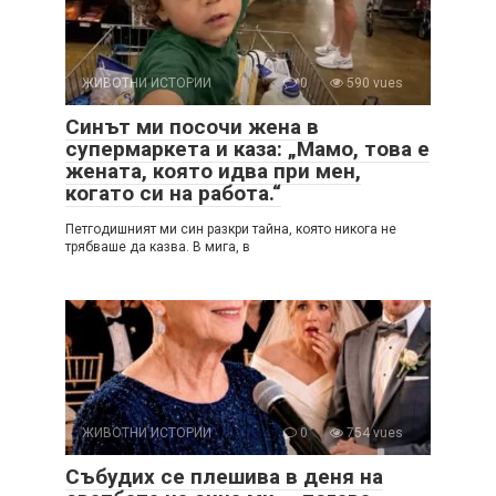
ЖИВОТНИ ИСТОРИИ
0
590 vues
Синът ми посочи жена в
супермаркета и каза: „Мамо, това е
жената, която идва при мен,
когато си на работа.“
Петгодишният ми син разкри тайна, която никога не
трябваше да казва. В мига, в
ЖИВОТНИ ИСТОРИИ
0
754 vues
Събудих се плешива в деня на