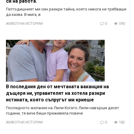
си на работа.“
Петгодишният ми син разкри тайна, която никога не трябваше
да казва. В мига, в
ЖИВОТНИ ИСТОРИИ
0
590
В последния ден от мечтаната ваканция на
дъщеря ни, управителят на хотела разкри
истината, която съпругът ми криеше
Последното желание на Лили Когато Лили навърши десет
години, тя вече беше преживяла повече
ЖИВОТНИ ИСТОРИИ
0
182