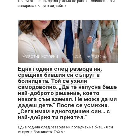
Съпругата се прибрала у дома по-рано от обикновено и
заварила съпруга си, който в
ЖИВОТНИ ИСТОРИИ
0
1 329 vues
Една година след развода ни,
срещнах бившия си съпруг в
болницата. Той се ухили
самодоволно. „Да те напусна беше
най-доброто решение, което
някога съм вземал. Не можа да ми
дадеш дете.“ После се усмихна.
„Сега имам едногодишен син… с
най-добрия ти приятел.“
Една година след развода ни попаднах на бившия си
съпруг в болницата. Той ме