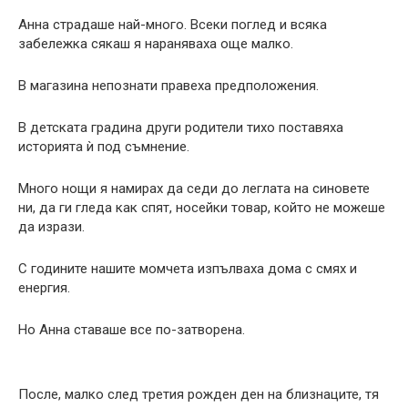
Анна страдаше най-много. Всеки поглед и всяка
забележка сякаш я нараняваха още малко.
В магазина непознати правеха предположения.
В детската градина други родители тихо поставяха
историята ѝ под съмнение.
Много нощи я намирах да седи до леглата на синовете
ни, да ги гледа как спят, носейки товар, който не можеше
да изрази.
С годините нашите момчета изпълваха дома с смях и
енергия.
Но Анна ставаше все по-затворена.
После, малко след третия рожден ден на близнаците, тя