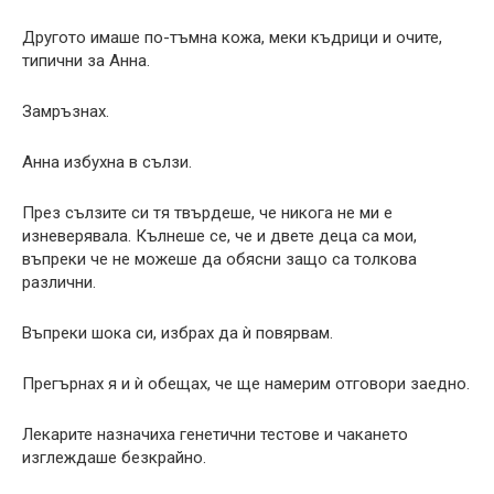
Другото имаше по-тъмна кожа, меки къдрици и очите,
типични за Анна.
Замръзнах.
Анна избухна в сълзи.
През сълзите си тя твърдеше, че никога не ми е
изневерявала. Кълнеше се, че и двете деца са мои,
въпреки че не можеше да обясни защо са толкова
различни.
Въпреки шока си, избрах да ѝ повярвам.
Прегърнах я и ѝ обещах, че ще намерим отговори заедно.
Лекарите назначиха генетични тестове и чакането
изглеждаше безкрайно.