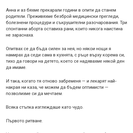
Анна и аз бяхме прекарали години в опити да станем
родители. Преживяхме безброй медицински прегледи,
болезнени процедури и съкрушителни разочарования. Три
спонтанни аборта оставиха рани, които никога наистина
не зараснаха.
Опитвах се да бъда силен за нея, но някои нощи я
намирах да седи сама в кухнята, с ръце върху корема си,
тихо да говори на детето, което се надявахме някой ден
да имаме.
И така, когато тя отново забременя — и лекарят най-
накрая ни каза, че можем да бъдем оптимисти —
позволихме си да мечтаем.
Всяка стъпка изглеждаше като чудо.
Първото ритване.