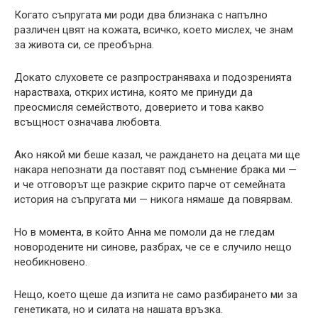
Когато съпругата ми роди два близнака с напълно
различен цвят на кожата, всичко, което мислех, че знам
за живота си, се преобърна.
Докато слуховете се разпространяваха и подозренията
нарастваха, открих истина, която ме принуди да
преосмисля семейството, доверието и това какво
всъщност означава любовта.
Ако някой ми беше казал, че раждането на децата ми ще
накара непознати да поставят под съмнение брака ми —
и че отговорът ще разкрие скрито парче от семейната
история на съпругата ми — никога нямаше да повярвам.
Но в момента, в който Анна ме помоли да не гледам
новородените ни синове, разбрах, че се е случило нещо
необикновено.
Нещо, което щеше да изпита не само разбирането ми за
генетиката, но и силата на нашата връзка.