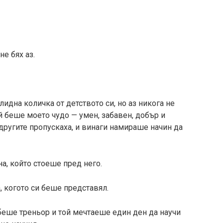
не бях аз.
идна количка от детството си, но аз никога не
й беше моето чудо — умен, забавен, добър и
другите пропускаха, и винаги намираше начин да
на, който стоеше пред него.
, когото си беше представял.
беше треньор и той мечтаеше един ден да научи