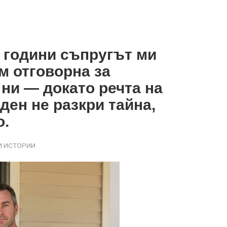
 години съпругът ми
м отговорна за
ни — докато речта на
ден не разкри тайна,
о.
 ИСТОРИИ