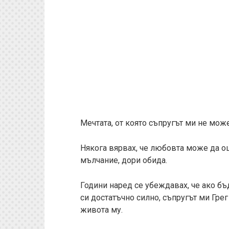
Мечтата, от която съпругът ми не мож
Някога вярвах, че любовта може да оц
мълчание, дори обида.
Години наред се убеждавах, че ако б
си достатъчно силно, съпругът ми Гре
живота му.