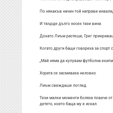
По някакъв начин той направи инвали
И твърде дълго носех тази вина.
Докато Лиъм растеше, Грег прикриваш
Когато други бащи говореха за спорт 
„Май няма да купувам футболна екипи
Хората се засмиваха неловко.
Лиъм свеждаше поглед.
Тези малки моменти боляха повече от 
детето, което баща му е искал.