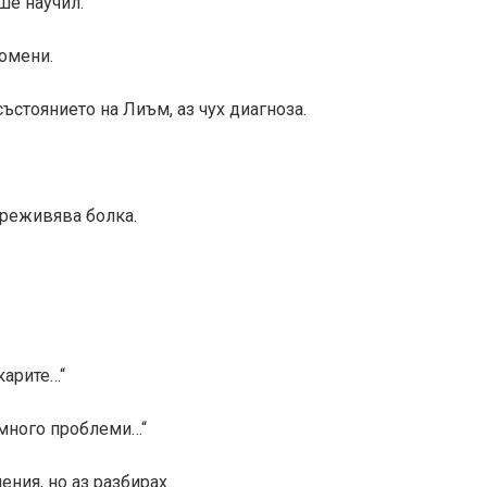
ше научил.
ромени.
ъстоянието на Лиъм, аз чух диагноза.
преживява болка.
карите…“
 много проблеми…“
ния, но аз разбирах.