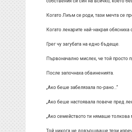
собствения си син на всичко, което бе
Когато Лиъм се роди, тази мечта се п
Когато лекарите най-накрая обясниха с
Грег чу загубата на едно бъдеще.
Първоначално мислех, че той просто 
После започнаха обвиненията.
„Ако беше забелязала по-рано…“
„Ако беше настоявала повече пред ле
„Ако семейството ти нямаше толкова
Той никога не довършваше тези изрече