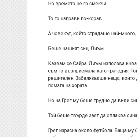
Но времето не го смекчи.
То го направи по-корав.
А човекът, който страдаше най-много, 
Беше нашият син, Лиъм.
Казвам се Сайра. Лиъм използва инвал
съм го възприемала като трагедия. То
решителен. Забелязваше неща, които 
помага на хората.
Но на Грег му беше трудно да види си
Той беше твърде зает да оплаква сина
Грег израсна около футбола. Баща му 