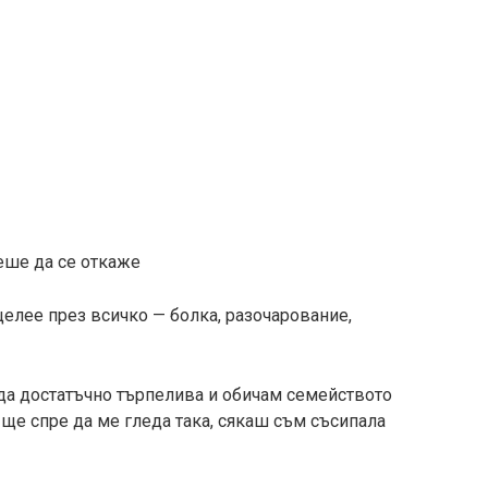
еше да се откаже
елее през всичко — болка, разочарование,
ъда достатъчно търпелива и обичам семейството
г ще спре да ме гледа така, сякаш съм съсипала