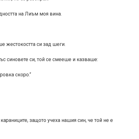
дността на Лиъм моя вина.
е жестокостта си зад шеги.
със синовете си, той се смееше и казваше:
ровка скоро.“
караниците, защото учеха нашия син, че той не е